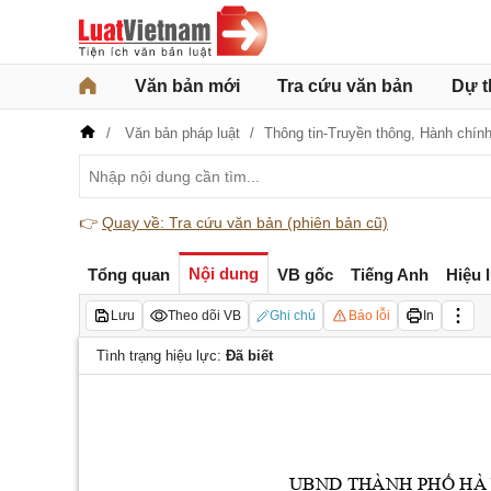
Văn bản mới
Tra cứu văn bản
Dự t
Văn bản pháp luật
Thông tin-Truyền thông,
Hành chín
👉
Quay về: Tra cứu văn bản (phiên bản cũ)
Nội dung
Tổng quan
VB gốc
Tiếng Anh
Hiệu 
Lưu
Theo dõi VB
Ghi chú
Báo lỗi
In
Tình trạng hiệu lực:
Đã biết
UBND THÀNH PH
 HÀ
Ố