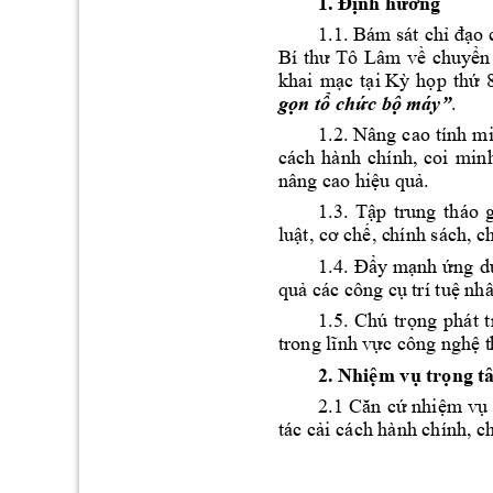
1. Định hướng 
1.1. 
B
ám sát 
chỉ 
đạo 
Bí 
thư 
Tô 
Lâm 
về 
chuyển
khai 
m
ạc 
t
ại
Kỳ
h
ọp 
t
hứ 
. 
gọn tổ chức bộ 
máy”
1.2. 
Nâng 
cao 
tính 
mi
cách 
hành 
chính
, 
coi 
minh
nâng cao hiệ
u quả. 
1.3. 
Tập 
trung 
tháo 
luật, cơ chế, c
hính sách, ch
1.4. 
Đẩy
m
ạnh 
ứng 
d
quả các công c
ụ trí tuệ nh
1.5. 
Chú 
trọng 
phát 
t
trong lĩnh 
vực công nghệ t
2
. Nhiệm vụ trọng t
2.1 
C
ăn
cứ
nhiệm 
v
ụ
tác cải 
cách hành chính, ch