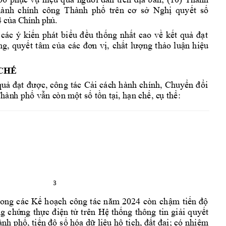
h
ành 
chính 
công 
T
hành 
phố 
trên 
cơ 
sở 
Nghị 
quyết 
số 
. 
4 của C
hính 
phủ
 
các 
ý 
ki
ến 
phát 
biểu 
đều 
thống 
nhất 
cao 
về 
k
ết 
quả 
đ
ạt 
ng, 
quyết 
tâm 
của 
các 
đơn 
vị, 
chất 
lượng 
thảo 
luận 
hiệu 
 CHẾ
quả 
đạt 
được, 
công 
tá
c 
Cải
các
h 
hành 
ch
ính, 
Chuyển 
đ
ổi 
Thàn
h phố vẫn c
òn m
ột số tồn tại, hạn chế, c
ụ thể: 
3 
ron
g 
các 
Kế 
h
oạch 
cô
ng 
tác 
năm
2024 
còn
ch
ậm 
tiến 
độ
g 
chứng 
thự
c 
điện 
t
ử 
t
rên 
Hệ 
thống 
thông 
tin 
giải 
quyết
nh phố, tiến độ 
số hóa dữ 
liệu hộ 
tịch, đất 
đai; có nhiệm 