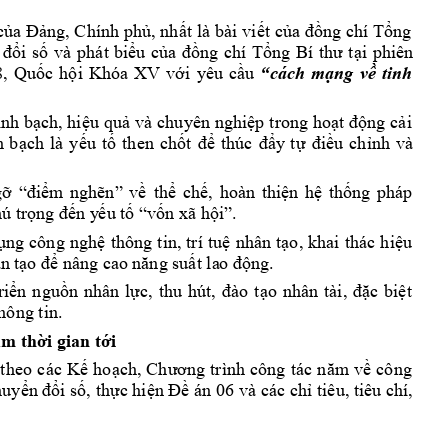
của 
Đảng, Ch
ính phủ, nh
ất l
à bài 
viết củ
a đồng ch
í Tổng 
 
đổi 
số 
và 
phát 
b
iểu 
của 
đồng 
chí 
Tổng 
Bí 
thư 
tại 
phiên 
8
, 
Quốc 
hội 
Khóa 
XV 
với 
yêu 
cầu 
“cách 
mạng 
về 
tinh 
nh 
bạch, hiệu 
quả 
và 
chuyên 
nghiệp 
trong h
oạt động 
cải
 
bạch 
là 
yếu 
tố 
then 
chốt 
để 
thúc 
đẩy
t
ự 
đi
ều 
chỉnh 
và 
gỡ 
“điểm 
nghẽn” 
về
th
ể 
chế, 
hoàn 
thiện 
hệ 
thống 
pháp 
ú t
rọng đến y
ếu tố “vốn xã h
ội”.
ụng 
công 
nghệ 
thông
tin, t
rí 
tuệ 
nhân 
tạo, 
khai 
thác 
hiệu 
ân tạ
o
để nâng ca
o năng suất la
o động. 
riển 
nguồn 
nhân 
lực, 
thu 
hút, 
đào
t
ạo 
nhân 
tài, 
đặc 
biệt 
hông tin.  
âm thời g
ian tới
 
theo 
các 
Kế 
hoạch, Ch
ương 
trình 
công 
tá
c 
năm
về 
công 
uyển đổi số, thực hiện Đề án 
06 và các 
chỉ tiêu, tiêu chí, 