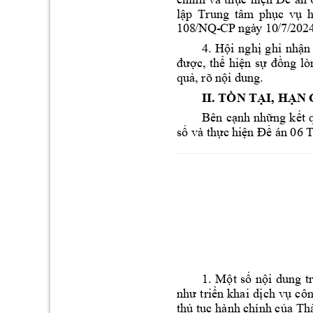
lập 
Trung 
tâm
ph
ục 
vụ 
108/NQ-
CP 
ngày 10/7
/202
4. 
Hội 
nghị 
ghi 
nhận
được, 
thể 
hiện 
s
ự 
đồng 
lò
quả, rõ nội du
ng. 
II. TỒN TẠI, HẠN
Bên 
c
ạnh 
những 
kết 
số và thực 
hiện Đề án 06 
1. 
Một 
số 
nộ
i 
dung 
t
như 
triển 
khai 
dịch 
vụ 
côn
thủ tục 
hành chính của 
Thà