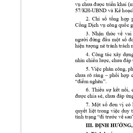
vụ chưa được triển khai (
57
/KH-UBN
D 
và Kế hoạc
2. 
Chỉ 
số 
tổng 
hợp 
Cổng Dịch vụ c
ông quốc g
3. 
N
hận 
thức 
về 
vai
người 
đứng 
đầu 
một 
số 
đ
hiện tượng né trá
nh trách 
4. 
Công 
tác 
xây 
dựng
nhìn chiến lược, c
hưa đáp 
5. Việc 
phân công, ph
chưa 
rõ 
ràng 
–
phối 
hợp 
“điểm
 nghẽn”. 
6. 
Thiếu 
sự 
kết 
nối, 
được chia sẻ, c
hưa đáp ứn
có
7. 
Một 
số 
đơn 
vị 
quyết 
liệt 
trong 
việc 
du
y 
t
tình trạng “
đi trước về sa
u
III. ĐỊNH HƯỚNG,