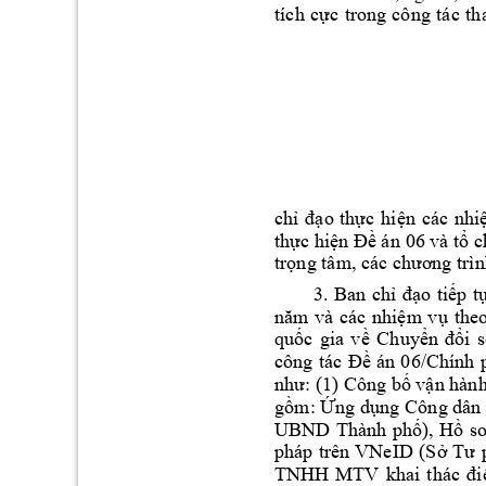
tích 
cực
trong 
công 
tác 
th
chỉ 
đạo 
thực 
hiện 
các 
nhi
thực hiện Đề án 
06 và tổ 
c
trọng tâm, 
các chương trìn
3. 
Ban 
chỉ 
đạo 
tiếp 
t
năm 
và 
các 
nhiệm 
vụ 
theo
quốc 
gia 
v
ề 
Chuyển 
đổi 
s
công 
tác 
Đ
ề 
án 
06/Chính 
C
như: (1) 
ông bố vận hành
gồm: Ứng dụng 
Công dân 
UBND 
T
hành 
phố), 
Hồ 
sơ
pháp 
trên 
VNeID 
(Sở 
Tư 
TNHH 
MTV 
khai 
thác 
đi