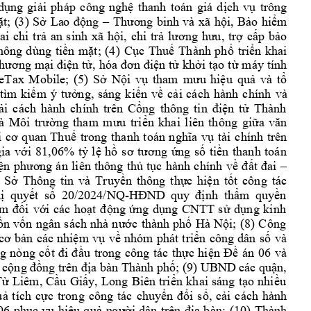
dụng 
g
iải 
pháp 
công 
nghệ 
thanh 
toán 
giá 
dịch 
vụ 
trông 
t; 
(
3) 
Sở 
La
o 
động 
–
Thươn
g 
binh 
và 
xã 
hội, 
B
ảo 
hiểm
ai 
chi 
trả 
an 
sinh 
xã 
hội, 
chi 
trả 
lương 
hưu, 
trợ 
cấp 
bảo 
hông 
d
ùng 
tiền 
mặt; 
(4
) 
Cục 
Thuế
Thành 
phố 
triển 
khai 
thương 
mại điện 
tử, 
hó
a đơn 
điện 
tử 
khởi 
tạo 
từ 
máy 
tính 
eTax 
Mobile; 
(5) 
Sở 
Nội 
vụ 
tham 
mưu 
hiệu 
quả 
và 
tổ 
v
à 
tìm 
kiếm 
ý 
tưởng, 
sáng 
kiến 
về 
cải 
cách 
h
ành 
chính
ải
cách 
hành 
chính 
t
rên 
Cổng 
thông 
tin 
điện 
tử 
Thành 
à 
Môi
trường 
tham 
mưu 
t
riển 
khai 
liên 
thông 
giữa 
văn 
 
cơ 
quan 
Thuế 
trong 
thanh 
toán 
n
ghĩa 
vụ 
tài 
chính 
trên 
ia 
với 
81,06% 
tỷ 
lệ 
hồ 
sơ 
t
ương 
ứng 
số 
tiền 
thanh 
toán 
ện 
phương 
án 
liên 
thông 
thủ 
tục 
hành 
chính 
về 
đất 
đai 
–
 
Sở 
Thông 
tin 
và 
Truyền 
thông 
thực 
hiện 
tốt 
công 
tác 
/NQ-
ị
quy
ết 
số 
20/2
024
HĐND
quy 
đị
nh 
thẩm 
quyền 
m 
đối
với 
các 
hoạt 
động 
ứng 
dụng 
CNTT 
sử 
d
ụng 
kinh 
ồn 
vốn
n
gân 
sác
h 
nhà 
nước 
thành 
phố 
Hà 
Nội; 
(8) 
Công 
và 
cơ 
bản 
các 
nhiệm 
v
ụ 
về 
nhóm 
p
hát 
triển 
công 
dân 
số
06
và 
g 
nòng 
cốt 
đi 
đầu 
trong 
công 
tác 
thự
c 
hiện 
Đề 
án
 cộng đồn
g trên địa bàn Thành phố
; (9) UBND các q
uận, 
ừ 
Liêm, 
Cầu 
Giấy, 
Long
B
iên 
triển 
khai 
sáng 
tạo 
nhiều 
uả 
t
ích 
cực 
trong 
công 
tác 
chuy
ển 
đổi 
s
ố, 
cải 
cách 
hành 
;
(
10) 
Thành
06 
phục 
vụ 
hiệu 
qu
ả 
n
gười 
dân
trên 
địa 
b
àn