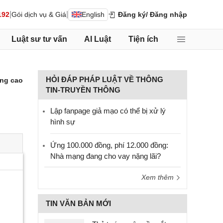
|
|
192
Gói dịch vụ & Giá
English
Đăng ký
/ Đăng nhập
Luật sư tư vấn
AI Luật
Tiện ích
HỎI ĐÁP PHÁP LUẬT VỀ THÔNG
ng cao
TIN-TRUYỀN THÔNG
Lập fanpage giả mạo có thể bị xử lý
hình sự
Ứng 100.000 đồng, phí 12.000 đồng:
Nhà mạng đang cho vay nặng lãi?
Xem thêm
TIN VĂN BẢN MỚI