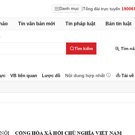
|
Danh mục
Tổng đài trực tuyến
19006
hảo
Tin văn bản mới
Tin pháp luật
Bản tin luật
h
Tìm kiếm
Tìm nâ
lực
VB liên quan
Lược đồ
Nội dung hợp nhất
Tải về
 N
I 
C
NG HÒA XÃ H
I CH
T NAM
Ộ
Ộ
Ộ
Ủ
NGHĨA V
IỆ