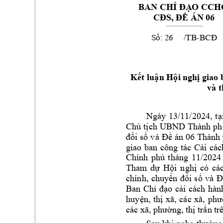
BAN CH
O CCHC
Ỉ
ĐẠ
 ÁN
 06 
CĐS, ĐỀ
S
:     
     /
TB
-
ố
B
CĐ
26
K
t lu
n H
i ngh
 giao
ế
ậ
ộ
ị
và t
Ngày 
13/11/2024, 
t
ạ
Ch
t
ch 
UBND 
Thành 
ph
ủ
ị
i s
án 
06 
Thành 
đổ
ố
và 
Đề
giao 
ban 
công 
tác 
C
i 
các
ả
Chính 
ph
tháng 
11/2024
ủ
Tham
d
H
i 
ngh
có 
ự
ộ
ị
các
chính, 
chuy
i 
s
ển 
đổ
ố
và 
Đ
Ban 
Ch
o 
c
i 
cách 
hàn
ỉ
đạ
ả
huy
n, 
th
xã
ệ
ị
, 
các 
xã, 
phư
ng, t
h
tr
n 
các xã, phườ
ị
ấ
tr