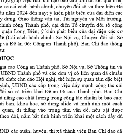
 tr
c giúp 
vi
c Ban 
ch
o 
báo 
cáo tóm t
t 
k
t 
qu
tri
n 
ự
ệ
ỉ
đạ
ắ
ế
ả
ể
c 
v
c
i 
cách 
hà
nh 
chính, chu
y
i 
s
v
à 
th
c 
hi
ề
ả
ển 
đổ
ố
ự
ện 
Đề
n 
nay; 
ý 
ki
n 
phát 
bi
u 
c
i 
di
n 
các
ầu 
năm 
2024 
đế
ế
ể
ủa 
đạ
ệ
y 
d
ng, 
Giao 
thông 
v
n 
t
i, 
ng, 
ự
ậ
ả
Tài 
nguy
ên 
và 
Môi 
t
rườ
chính 
công 
Thành 
ph
i 
di
n 
T
chuy
i
s
c
ng 
ố
, 
đạ
ệ
ổ
ển 
đổ
ố
ộ
 
qu
n 
Long 
Biên; 
ý 
ki
n 
phát 
bi
u 
c
i 
d
i
ậ
ế
ể
ủa 
đạ
ện 
các 
cơ 
(C
i 
cách 
hành 
chính: 
S
N
i 
v
, 
Chuy
i 
s
: 
S
đ
ề
ả
ở
ộ
ụ
ển 
đổ
ố
ở
án 
06: 
Công 
an 
Thành 
ph
), 
Ban 
Ch
o 
th
ng 
g 
và 
Đề
ố
ỉ
đạ
ố
au: 
C 
ĐƯỢ
 giá cao 
Công an 
Thành phố, Sở Nội v
ụ, Sở 
Thông tin và 
và
 
UBND
Thành 
phố
các 
đơn 
vị 
có 
liên 
quan 
đ
ã 
chuẩn 
 tổ
chức chu 
đáo 
Hội 
nghị, 
thể 
hiện 
sự 
quan 
tâm đặc 
b
iệt 
công 
tác 
gành, 
UBND 
các 
cấp 
trong 
việc 
đ
ẩy 
m
ạnh
cải 
B
an
Ch
đổi 
số 
và 
triển 
khai 
Đề 
án 
06 
của 
Thành 
phố. 
ỉ
và
 n
ân
g 
cao
 c
h
n
g 
tr
on
g
 cô
ng
 t
ác
 ch
u
n b
 b
áo
 cá
o
; 
ấ
t
 lư
ợ
ẩ
ị
à
i 
b
n, 
k
hoa
h
c,
s
d
n
g
sli
de
và 
hì
n
h 
nh
m
t 
cá
ch
ả
ọ
ử
ụ
ả
ộ
q
ua
n
, 
ng 
v
ào
tr
ng
tâ
m 
v
, 
n
êu
b
c 
đ
i 
th
ẳ
ọ
ấn
đ
ề
ật
đ
ượ
th
eo
dõ
i, 
n
m 
b
t 
tì
n
h 
hì
nh 
t
ri
n
khai
m
ắ
ắ
ể
ột
các
h 
đ
ầ
y 
đủ
BND 
các 
qu
ận, 
huy
ện, 
thị 
x
ã 
thàn
h 
viên 
Ba
n 
Chỉ 
đ
ạo 
đ
ã 