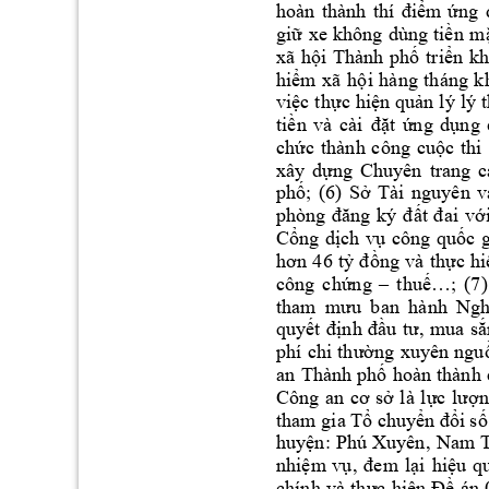
hoàn 
thành 
thí 
điểm 
ứng
giữ 
xe 
không 
dùng 
tiền 
mặ
xã 
h
ội 
Thành 
phố
triển 
k
h
hiểm 
xã 
h
ội 
hàng 
tháng 
k
việc 
thực
hiện 
quản 
lý 
lý 
tiền 
và 
cài 
đặt 
ứng 
dụng 
chức 
thành 
công 
cuộc 
thi 
xây 
dựng 
Chuyên 
trang 
c
phố; 
(6) 
Sở 
Tài 
nguyên 
v
phòng 
đăng 
ký 
đ
ất 
đai 
với
Cổng 
dịch 
vụ 
công 
quốc 
g
hơn 
46 
tỷ 
đồng 
và 
thực 
hi
công 
chứng 
–
thuế…; 
(7)
tham 
mưu 
ban 
hành 
Ngh
quyết 
định 
đầu 
tư, 
mua 
sắ
phí 
chi 
thường 
xuy
ên 
n
gu
an 
Thà
nh 
p
hố 
h
oàn 
thành 
C
ông 
an 
cơ 
sở 
là 
lực 
lượn
tham gia Tổ c
huyển đổi 
số
huyện: 
P
hú 
Xuyên, 
Nam
T
nhiệm 
vụ
, 
đem 
lại
hiệu 
q
chính 
và 
thực 
hiện 
Đề 
án 