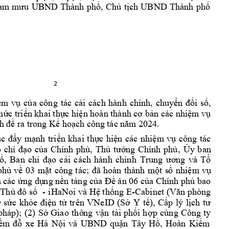
am 
m
ưu 
UBN
D 
Thành 
phố, 
Chủ
tịch 
UBND 
Thành 
phố 
2 
ệm 
v
ụ 
của 
công 
tác 
cải 
cách 
hành 
chính, 
chuyển 
đổi 
số, 
hức triển khai thực hiện hoàn thành cơ b
ản các nhiệm vụ 
h đề ra tro
ng Kế hoạch cô
ng tác năm
 2024. 
ục 
đẩy 
mạnh 
triển 
khai 
thực 
hiện 
các 
nhiệm 
vụ 
công 
tác 
 
chỉ 
đạo 
củ
a 
Chính 
phủ, 
Thủ 
tướng 
Chính 
phủ
, 
Ủy 
ban 
ố, 
Ban 
chỉ 
đạo 
cải 
cách 
hành 
chính 
Trung 
ương 
và 
Tổ 
ô
ph
ủ
về 
03 
m
ặt 
c
ng 
t
ác; 
đã 
hoàn 
thành 
m
ột 
s
ố 
nhiệm
vụ 
 các ứng dụ
ng nền tảng của Đ
ề án 06 của Chính phủ bao
- i
HaNoi và 
-Cabinet 
Thủ đô 
số 
Hệ thống 
E
(Văn phòng 
 
sức 
khỏe 
điện 
tử 
trên 
VNeID
(Sở 
Y 
tế), 
Cấp 
lý 
lịch 
tư 
pháp); 
(
2) 
Sở 
Giao 
thô
ng 
vậ
n 
tải 
phối 
h
ợp 
cùng 
Công 
t
y 
ểm 
đ
ỗ 
xe 
Hà 
Nội 
và 
UBND 
quận 
Tây 
Hồ, 
Hoàn 
Kiếm 