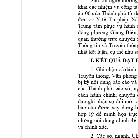
Sau k
hi nghe 
ng
t
hườ
khai 
các 
nhi
m 
v
công
tá
ệ
ụ
án 
06 
c
a 
Thành 
ph
t
ủ
ố
ừ
đ
: 
Y 
t
, 
Xâ
đơn 
vị
ế
Tư 
pháp, 
Trung 
tâm 
ph
c 
v
hành 
ụ
ụ
ng 
Giang 
Biên,
đồng 
p
hườ
ng 
tr
quan 
thườ
ực 
chuyên 
Thông 
tin 
và 
Truy
ền 
thô
n
nh
t 
k
t lu
n, c
th
ấ
ế
ậ
ụ
ể
như 
s
I. K
T QU
Ế
Ả
ĐẠ
T 
1.
Ghi nhận v
à đánh
Truyền 
thông, 
Văn 
phòng
bị 
kỹ nộ
i 
dung b
áo 
cáo v
à
của 
Thành 
phố, 
các 
sở, 
n
cách 
hành 
chính, 
chuyển 
o 
gh
i 
nh
n s
i
 m
i
 
đạ
ậ
ự
đ
ổ
ớ
b
c 
xâ
y 
d
n
g 
b
á
o 
cá
o 
đ
ượ
ự
h
minh
h
a 
t
r
c
ợ
p 
lý
để
ọ
ự
nh
ng
n
ữ
ộ
i 
d
ung
chí
nh
đ
ể
và
 ch
ín
h
 x
ác.
2. 
Các 
sở, 
ngành, 
U