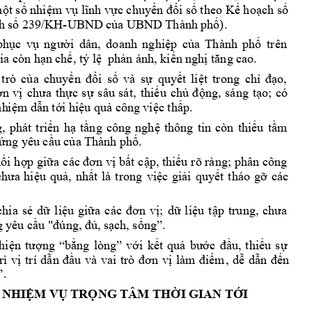
một số nhiệm vụ 
lĩnh vực chuyển đổi số
theo 
Kế hoạch số 
/KH-
). 
h 
số 239
UBND của U
BND Thành p
hố
p
hục 
vụ 
người 
dân, 
do
anh 
nghiệp 
của 
Thành 
phố 
t
rên 
. 
ia còn hạ
n chế, tỷ lệ 
phản ánh, kiến 
nghị tăng ca
o
 
trò 
củ
a 
chuyển 
đổi 
số
và 
s
ự 
quyết 
liệt 
trong 
chỉ 
đạo, 
ơn 
vị
chưa 
thực 
s
ự 
s
âu 
sát, 
thiếu 
chủ 
động, 
sáng 
tạo; 
có 
nh
iệm dẫn tới hiệ
u quả công 
việc thấp. 
, 
phát 
triển 
hạ 
tầng 
công 
nghệ 
thông 
tin 
còn 
thiếu 
tầm 
ứ
ng yêu cầu của 
Thành phố. 
ối 
hợp giữa
các đơn 
vị bất 
cập, thiếu 
rõ ràng; 
phân công 
các 
chưa 
hiệu 
quả, 
nhất 
là 
trong
việc 
giải 
quyết
tháo 
gỡ
chia 
sẻ 
dữ 
liệu 
giữa 
các 
đ
ơn 
vị; 
dữ 
liệu 
tập 
trung, 
chưa 
. 
g y
êu cầu "đúng, đủ, sạc
h, sống”
h
iện 
t
ượng
“bằng 
lòng” 
với 
kết 
quả 
bước 
đầu, 
thiếu 
sự 
rì 
vị 
t
rí 
dẫn 
đầu 
và 
vai 
trò 
đơn 
vị 
làm 
điểm
, 
dễ 
d
ẫn 
đến 
. 
”
 NHIỆM V
Ụ TRỌNG TÂ
M THỜI G
IAN TỚI 