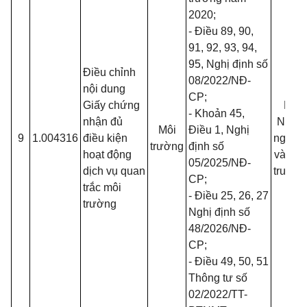
2020
;
- Điều 89, 90,
91, 92, 93, 94,
95, Nghị định số
Điều chỉnh
08/2022/NĐ-
nội dung
CP
;
Giấy chứng
Bộ
- Khoản 45,
nhận đủ
Nông
Môi
Điều 1, Nghị
9
1.004316
điều kiện
nghiệp
trường
định số
hoạt động
và Môi
05/2025/NĐ-
dịch vụ quan
trường
CP
;
trắc môi
- Điều 25, 26, 27
trường
Nghị định số
48/2026/NĐ-
CP
;
- Điều 49, 50, 51
Thông tư số
02/2022/TT-