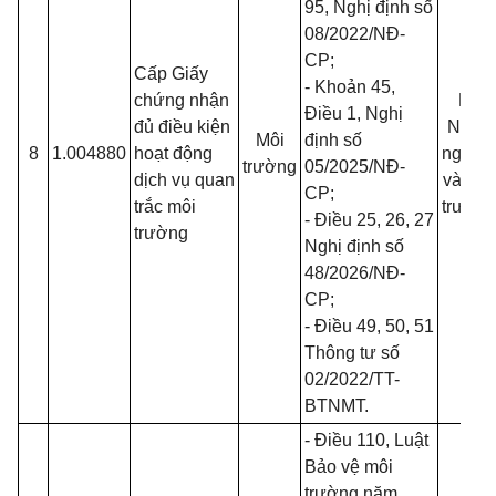
95, Nghị định số
08/2022/NĐ-
CP
;
Cấp Giấy
- Khoản 45,
chứng nhận
Bộ
Điều 1, Nghị
đủ điều kiện
Nông
Môi
định số
8
1.004880
hoạt động
nghiệp
trường
05/2025/NĐ-
dịch vụ quan
và Môi
CP
;
trắc môi
trường
- Điều 25, 26, 27
trường
Nghị định số
48/2026/NĐ-
CP
;
- Điều 49, 50, 51
Thông tư số
02/2022/TT-
BTNMT
.
- Điều 110,
Luật
Bảo vệ môi
trường năm