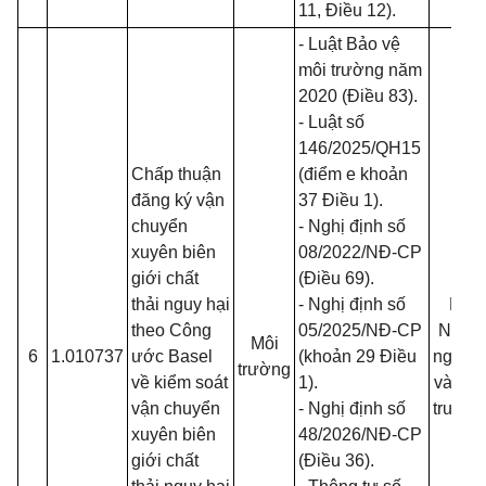
11, Điều 12).
-
Luật Bảo vệ
môi trường năm
2020
(Điều 83).
-
Luật số
146/2025/QH15
Chấp thuận
(điểm e khoản
đăng ký vận
37 Điều 1).
chuyển
- Nghị định số
xuyên biên
08/2022/NĐ-CP
giới chất
(Điều 69).
thải nguy hại
- Nghị định số
Bộ
theo
Công
05/2025/NĐ-CP
Nông
Môi
6
1.010737
ước Basel
(khoản 29 Điều
nghiệp
trường
về kiểm soát
1).
và Môi
vận chuyển
- Nghị định số
trường
xuyên biên
48/2026/NĐ-CP
giới chất
(Điều 36).