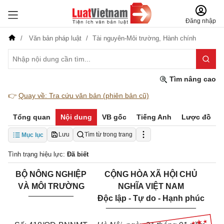
Đăng nhập
Văn bản pháp luật
Tài nguyên-Môi trường,
Hành chính
Tìm nâng cao
👉
Quay về: Tra cứu văn bản (phiên bản cũ)
Tổng quan
Nội dung
VB gốc
Tiếng Anh
Lược đồ
Lưu
Tìm từ trong trang
Mục lục
Tình trạng hiệu lực:
Đã biết
BỘ NÔNG NGHIỆP
CỘNG HÒA XÃ HỘI CHỦ
VÀ MÔI TRƯỜNG
NGHĨA VIỆT NAM
__________
Độc lập - Tự do - Hạnh phúc
____________________