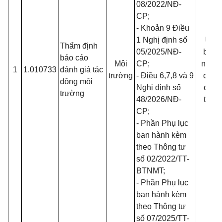
08/2022/NĐ-
CP
;
- Khoản 9 Điều
1 Nghị định số
Ủy
Thẩm định
05/2025/NĐ-
ban
báo cáo
Môi
CP
;
nhân
1
1.010733
đánh giá tác
trường
- Điều 6,7,8 và 9
dân
động môi
Nghị định số
cấp
trường
48/2026/NĐ-
tỉnh
CP
;
- Phần Phụ lục
ban hành kèm
theo Thông tư
số
02/2022/TT-
BTNMT
;
- Phần Phụ lục
ban hành kèm
theo Thông tư
số
07/2025/TT-