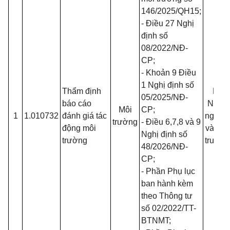
146/2025/QH15
;
- Điều 27 Nghị
định số
08/2022/NĐ-
CP
;
- Khoản 9 Điều
1 Nghị định số
Thẩm định
Bộ
05/2025/NĐ-
báo cáo
Nông
Môi
CP
;
1
1.010732
đánh giá tác
nghiệp
trường
- Điều 6,7,8 và 9
động môi
và Môi
Nghị định số
trường
trường
48/2026/NĐ-
CP
;
- Phần Phụ lục
ban hành kèm
theo Thông tư
số
02/2022/TT-
BTNMT
;