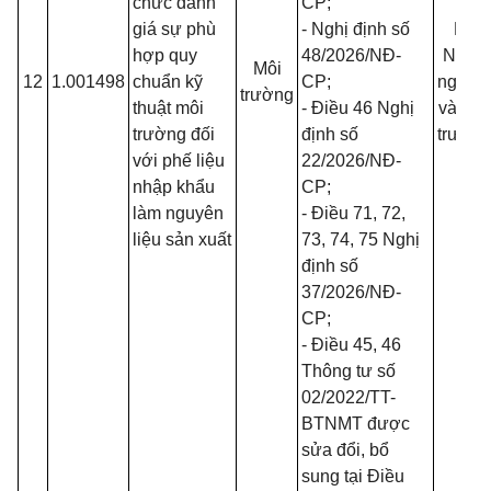
chức đánh
CP
;
giá sự phù
- Nghị định số
Bộ
hợp quy
48/2026/NĐ-
Nông
Môi
12
1.001498
chuẩn kỹ
CP
;
nghiệp
trường
thuật môi
- Điều 46 Nghị
và Môi
trường đối
định số
trường
với phế liệu
22/2026/NĐ-
nhập khẩu
CP
;
làm nguyên
- Điều 71, 72,
liệu sản xuất
73, 74, 75 Nghị
định số
37/2026/NĐ-
CP
;
- Điều 45, 46
Thông tư số
02/2022/TT-
BTNMT
được
sửa đổi, bổ
sung tại Điều