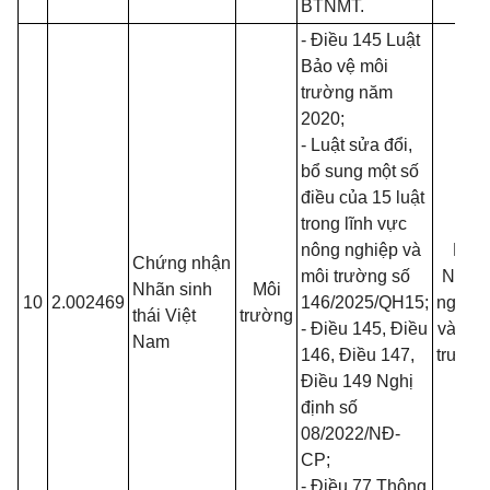
BTNMT
.
- Điều 145
Luật
Bảo vệ môi
trường năm
2020
;
-
Luật sửa đổi,
bổ sung một số
điều của 15 luật
trong lĩnh vực
nông nghiệp và
Bộ
Chứng nhận
môi trường số
Nông
Nhãn sinh
Môi
10
2.002469
146/2025/QH15
;
nghiệp
thái Việt
trường
- Điều 145, Điều
và Môi
Nam
146, Điều 147,
trường
Điều 149 Nghị
định số
08/2022/NĐ-
CP
;
- Điều 77 Thông