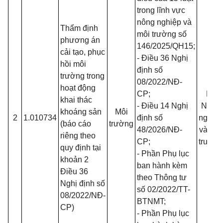
trong lĩnh vực
nông nghiệp và
Thẩm định
môi trường số
phương án
146/2025/QH15
;
cải tạo, phục
- Điều 36 Nghị
hồi môi
định số
trường trong
08/2022/NĐ-
hoạt động
CP
;
Bộ
khai thác
- Điều 14 Nghị
Nông
khoáng sản
Môi
2
1.010734
định số
nghiệp
(báo cáo
trường
48/2026/NĐ-
và Môi
riêng theo
CP
;
trường
quy định tại
- Phần Phụ lục
khoản 2
ban hành kèm
Điều 36
theo Thông tư
Nghị định số
số
02/2022/TT-
08/2022/NĐ-
BTNMT
;
CP
)
- Phần Phụ lục