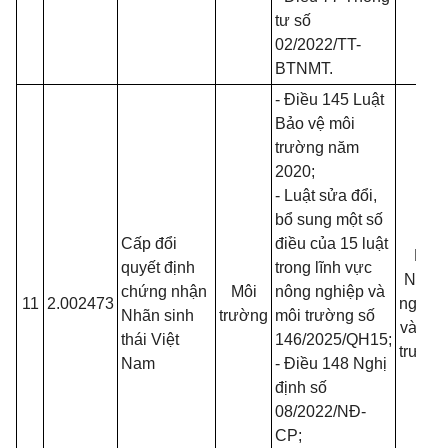
tư số
02/2022/TT-
BTNMT
.
- Điều 145
Luật
Bảo vệ môi
trường năm
2020
;
-
Luật sửa đổi,
bổ sung một số
Cấp đổi
điều của 15 luật
Bộ
quyết định
trong lĩnh vực
Nông
chứng nhận
Môi
nông nghiệp và
11
2.002473
nghiệp
Nhãn sinh
trường
môi trường số
và Môi
thái Việt
146/2025/QH15
;
trường
Nam
- Điều 148 Nghị
định số
08/2022/NĐ-
CP
;