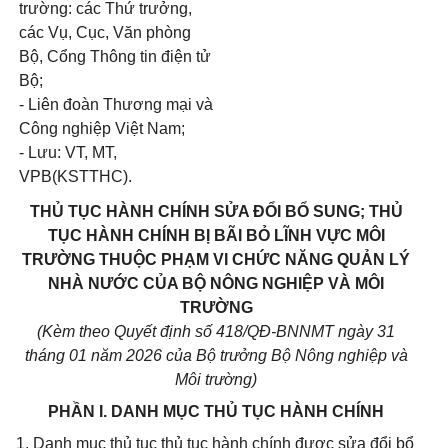
trường: các Thứ trưởng,
các Vụ, Cục, Văn phòng
Bộ, Cổng Thông tin điện tử
Bộ;
- Liên đoàn Thương mại và
Công nghiệp Việt Nam;
- Lưu: VT, MT,
VPB(KSTTHC).
THỦ TỤC HÀNH CHÍNH SỬA ĐỔI BỔ SUNG; THỦ
TỤC HÀNH CHÍNH BỊ BÃI BỎ LĨNH VỰC MÔI
TRƯỜNG THUỘC PHẠM VI CHỨC NĂNG QUẢN LÝ
NHÀ NƯỚC CỦA BỘ NÔNG NGHIỆP VÀ MÔI
TRƯỜNG
(Kèm theo Quyết định số 418/QĐ-BNNMT ngày 31
tháng 01 năm 2026 của Bộ trưởng Bộ Nông nghiệp và
Môi trường)
PHẦN I. DANH MỤC THỦ TỤC HÀNH CHÍNH
1. Danh mục thủ tục thủ tục hành chính được sửa đổi bổ