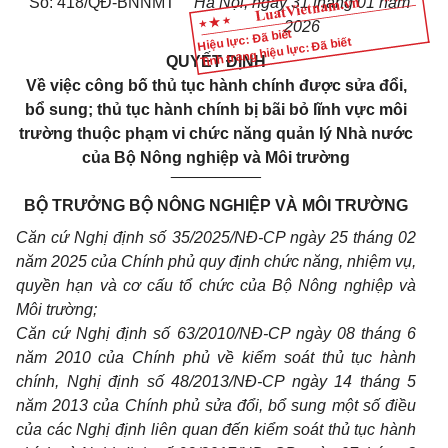
Số: 418/QĐ-BNNMT
Hà Nội, ngày 31 tháng 01 năm
2026
Hiệu lực: Đã biết
Tình trạng hiệu lực: Đã biết
QUYẾT ĐỊNH
Về việc công bố thủ tục hành chính được sửa đổi,
bổ sung; thủ tục hành chính bị bãi bỏ lĩnh vực môi
trường thuộc phạm vi chức năng quản lý Nhà nước
của Bộ Nông nghiệp và Môi trường
__________
BỘ TRƯỞNG BỘ NÔNG NGHIỆP VÀ MÔI TRƯỜNG
Căn cứ Nghị định số
35/2025/NĐ-CP
ngày 25 tháng 02
năm 2025 của Chính phủ quy định chức năng, nhiệm vụ,
quyền hạn và cơ cấu tổ chức của Bộ Nông nghiệp và
Môi trường;
Căn cứ Nghị định số
63/2010/NĐ-CP
ngày 08 tháng 6
năm 2010 của Chính phủ về kiểm soát thủ tục hành
chính, Nghị định số
48/2013/NĐ-CP
ngày 14 tháng 5
năm 2013 của Chính phủ sửa đổi, bổ sung một số điều
của các Nghị định liên quan đến kiểm soát thủ tục hành