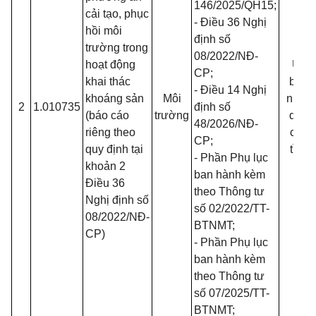
146/2025/QH15
;
cải tạo, phục
- Điều 36 Nghị
hồi môi
định số
trường trong
08/2022/NĐ-
hoạt động
Ủy
CP
;
khai thác
ban
- Điều 14 Nghị
khoáng sản
Môi
nhân
2
1.010735
định số
(báo cáo
trường
dân
48/2026/NĐ-
riêng theo
cấp
CP
;
quy định tại
tỉnh
- Phần Phụ lục
khoản 2
ban hành kèm
Điều 36
theo Thông tư
Nghị định số
số
02/2022/TT-
08/2022/NĐ-
BTNMT
;
CP
)
- Phần Phụ lục
ban hành kèm
theo Thông tư
số
07/2025/TT-
BTNMT
;