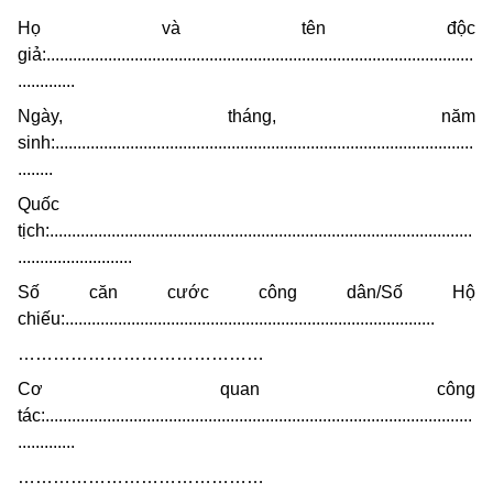
Họ và tên độc
giả:.................................................................................................
.............
Ngày, tháng, năm
sinh:...............................................................................................
........
Quốc
tịch:................................................................................................
..........................
Số căn cước công dân/Số Hộ
chiếu:....................................................................................
……………………………………
Cơ quan công
tác:.................................................................................................
.............
……………………………………