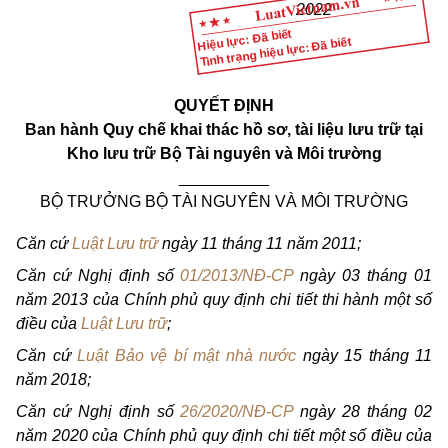
2022
Hiệu lực: Đã biết
Tình trạng hiệu lực: Đã biết
QUYẾT ĐỊNH
Ban
hành
Quy
chế
khai
thác hồ sơ, tài liệu lưu trữ tại
Kho
lưu trữ Bộ Tài nguyên và Môi trường
__________
BỘ TRƯỞNG BỘ TÀI NGUYÊN VÀ MÔI TRƯỜNG
Căn cứ
Luật Lưu trữ
ngày
11
tháng
11
năm
2011;
Căn cứ Nghị định số
01/2013/NĐ-CP
ngày
03
tháng
01
năm
2013
của Chính phủ
quy
định
chi
tiết
thi
hành một số
điều của
Luật Lưu trữ
;
Căn cứ
Luật Bảo vệ bí mật nhà nước
ngày
15
tháng
11
năm
2018;
Căn cứ Nghị định số
26/2020/NĐ-CP
ngày
28
tháng
02
năm
2020
của Chính phủ
quy
định
chi
tiết một số điều của