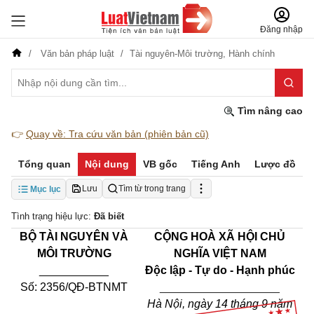
Đăng nhập
Văn bản pháp luật
Tài nguyên-Môi trường,
Hành chính
Tìm nâng cao
👉
Quay về: Tra cứu văn bản (phiên bản cũ)
Tổng quan
Nội dung
VB gốc
Tiếng Anh
Lược đồ
Lưu
Tìm từ trong trang
Mục lục
Tình trạng hiệu lực:
Đã biết
BỘ TÀI NGUYÊN VÀ
CỘNG HOÀ XÃ HỘI CHỦ
MÔI TRƯỜNG
NGHĨA VIỆT
NAM
___________
Độc lập - Tự do - Hạnh phúc
Số: 2356/QĐ-BTNMT
___________________
Hà Nội, ngày 14 tháng 9 năm