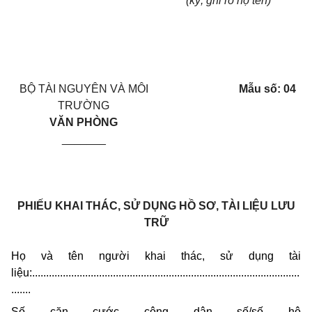
(ký, ghi rõ họ tên)
BỘ TÀI NGUYÊN VÀ MÔI
Mẫu số:
04
TRƯỜNG
VĂN PHÒNG
_______
PHIẾU KHAI THÁC, SỬ DỤNG HỒ SƠ, TÀI LIỆU LƯU
TRỮ
Họ và tên người khai thác, sử dụng tài
liệu:................................................................................................
.......
Số căn cước công dân số/số hộ