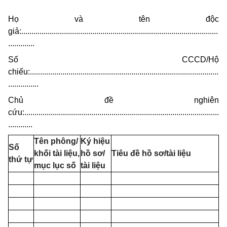
Họ và tên độc
giả:.................................................................................................
.............
Số CCCD/Hộ
chiếu:.............................................................................................
...............
Chủ đề nghiên
cứu:................................................................................................
............
Tên phông/
Ký hiệu
Số
khối tài liệu,
hồ sơ/
Tiêu đề hồ sơ/tài liệu
thứ tự
mục lục số
tài
liệu