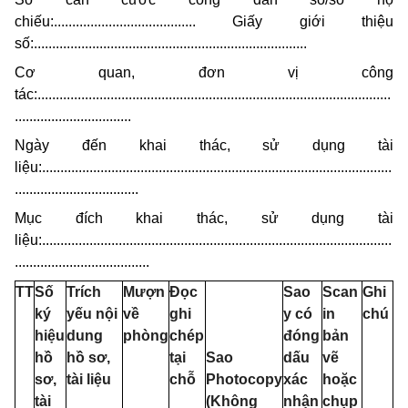
chiếu:.......................................
Giấy giới thiệu
số:...........................................................................
Cơ quan, đơn vị công
tác:.................................................................................................
................................
Ngày đến khai thác, sử dụng tài
liệu:................................................................................................
..................................
Mục đích khai thác, sử dụng tài
liệu:................................................................................................
.....................................
TT
Số
Trích
Mượn
Đọc
Sao
Scan
Ghi
ký
yếu nội
về
ghi
y có
in
chú
hiệu
dung
phòng
chép
đóng
bản
hồ
hồ sơ,
tại
Sao
dấu
vẽ
sơ,
tài liệu
chỗ
Photocopy
xác
hoặc
tài
(Không
nhận
chụp