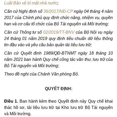
Luật Bảo vệ bí mật nhà nước
;
Căn cứ Nghị định số
36/2017/NĐ-CP
ngày
04
tháng
4
năm
2017
của Chính phủ
quy
định chức năng, nhiệm vụ, quyền
hạn và cơ cấu tổ chức của Bộ Tài nguyên và Môi trường;
Căn cứ Thông tư số
02/2019/TT-BNV
của Bộ Nội vụ ngày
24
tháng
01
năm
2019 quy
định tiêu chuẩn dữ liệu thông
tin
đầu vào và yêu cầu bảo quản tài liệu lưu trữ;
Căn cứ Quyết định 1989/QĐ-BTNMT ngày
18
tháng
10
năm
2021 ban
hành
Quy
chế công tác văn thư, lưu trữ của
Bộ Tài nguyên và Môi trường;
Theo
đề nghị của Chánh Văn phòng Bộ.
QUYẾT ĐỊNH:
Điều
1.
Ban
hành kèm
theo
Quyết định này
Quy
chế
khai
thác hồ sơ, tài liệu lưu trữ tại
Kho
lưu trữ Bộ Tài nguyên
và Môi trường.