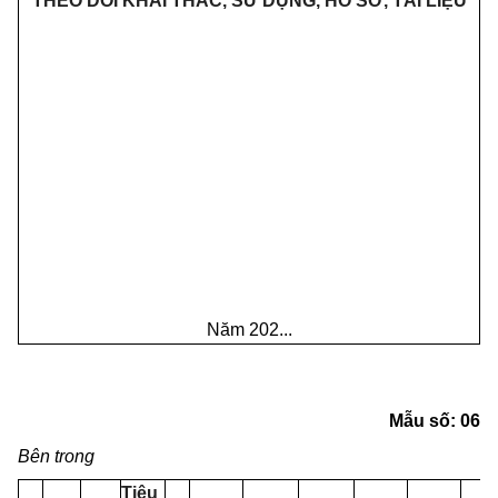
THEO
DÕI
KHAI
THÁC, SỬ
DỤNG, HỒ SƠ, TÀI LIỆU
Năm 202...
Mẫu số:
06
Bên
trong
Tiêu