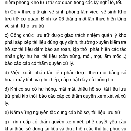
niêm phong Kho lưu trữ cơ quan trong các kỳ nghỉ lễ, tết.
b) Có ý thức giữ gìn vệ sinh phòng làm việc, vệ sinh Kho
lưu trữ cơ quan. Định kỳ 06 tháng một lần thực hiện tổng
vệ sinh Kho lưu trữ.
c) Công chức lưu trữ được giao trách nhiệm quản lý kho
phải sắp xếp tài liệu đúng quy định, thường xuyên kiểm tra
hồ sơ tài liệu đảm bảo an toàn, kịp thời phát hiện các tác
nhân gây hư hại tài liệu (côn trùng, mối, mọt, ẩm mốc...)
báo cáo cấp có thẩm quyền xử lý.
d) Việc xuất, nhập tài liệu phải được theo dõi bằng sổ
hoặc máy tính và ghi chép, cập nhật đầy đủ thông tin.
đ) Khi có sự cố hư hỏng, mất mát, thiếu hồ sơ, tài liệu lưu
trữ phải kịp thời báo cáo cấp có thẩm quyền xem xét và xử
lý.
e) Nắm vững nguyên tắc cung cấp hồ sơ, tài liệu lưu trữ.
g) Trình cấp có thẩm quyền xem xét, phê duyệt yêu cầu
khai thác, sử dụng tài liệu và thực hiện các thủ tục phục vụ