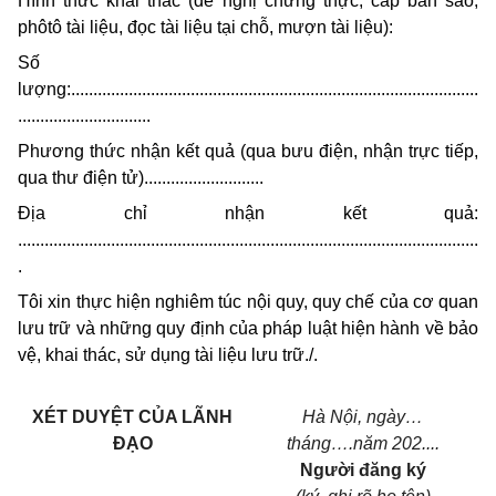
Hình thức khai thác (đề nghị chứng thực, cấp bản sao,
phôtô tài liệu, đọc tài liệu tại chỗ, mượn tài liệu):
Số
lượng:............................................................................................
..............................
Phương thức nhận kết quả (qua bưu điện, nhận trực tiếp,
qua thư điện tử)...........................
Địa chỉ nhận kết quả:
........................................................................................................
.
Tôi xin thực hiện nghiêm túc nội quy, quy chế của cơ quan
lưu trữ và những quy định của pháp luật hiện hành về bảo
vệ, khai thác, sử dụng tài liệu lưu trữ./.
XÉT DUYỆT CỦA LÃNH
Hà Nội, ngày
…
ĐẠO
tháng
….
năm 202....
Người đăng ký