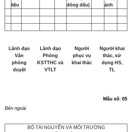
liệu
đóng dấu)
ảnh
Lãnh đạo
Lãnh đạo
Người
Người khai
Văn
Phòng
phục vụ
thác, sử
phòng
KSTTHC và
khai thác
dụng HS,
duyệt
VTLT
TL
Mẫu số:
05
Bên ngoài
BỘ TÀI NGUYỄN VÀ MÔI TRƯỜNG