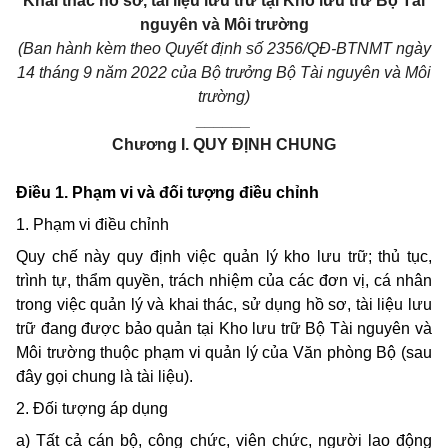
Khai
thác hồ sơ, tài liệu lưu trữ tại
Kho
lưu trữ Bộ Tài
nguyên và Môi trường
(Ban
hành kèm
theo
Quyết định số
2356
/QĐ-BTNMT ngày
14
tháng
9
năm
2022
của Bộ trưởng Bộ Tài nguyên và Môi
trường)
______
Chương
I.
QUY
ĐỊNH
CHUNG
Điều
1.
Phạm
vi
và đối tượng điều chỉnh
1. Phạm
vi
điều chỉnh
Quy
chế này
quy
định việc quản lý
kho
lưu trữ; thủ tục,
trình tự, thẩm quyền, trách nhiệm của các đơn vị, cá nhân
trong
việc quản lý và
khai
thác, sử dụng hồ sơ, tài liệu lưu
trữ đang được bảo quản tại
Kho
lưu trữ Bộ Tài nguyên và
Môi trường thuộc phạm
vi
quản lý của Văn phòng Bộ
(sau
đây gọi
chung
là tài liệu).
2. Đối tượng áp dụng
a) Tất cả cán bộ, công chức, viên chức, người lao động