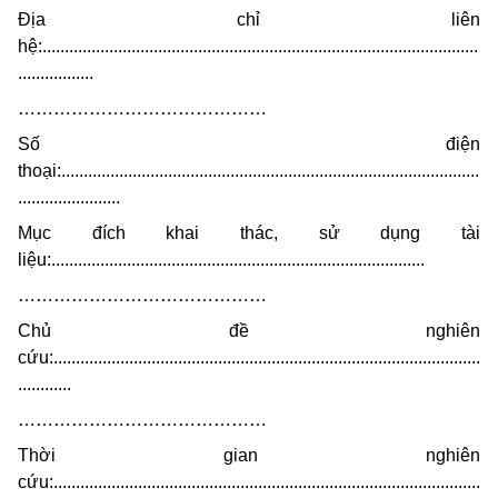
Địa chỉ liên
hệ:..................................................................................................
.................
……………………………………
Số điện
thoại:..............................................................................................
.......................
Mục đích khai thác, sử dụng tài
liệu:....................................................................................
……………………………………
Chủ đề nghiên
cứu:................................................................................................
............
……………………………………
Thời gian nghiên
cứu:................................................................................................