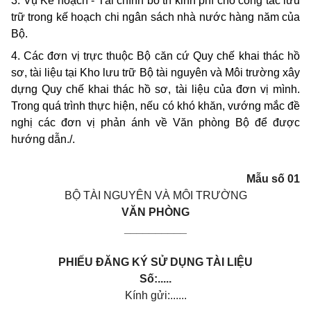
3. Vụ Kế hoạch
-
Tài chính bố trí
kinh
phí
cho
công tác lưu
trữ
trong
kế hoạch
chi
ngân sách nhà nước hàng năm của
Bộ.
4. Các đơn vị trực thuộc Bộ căn cứ Quy chế khai thác hồ
sơ, tài liệu tại Kho lưu trữ Bộ tài nguyên và Môi trường xây
dựng Quy chế khai thác hồ sơ, tài liệu của đơn vị mình.
Trong quá trình thực hiện, nếu có khó khăn, vướng mắc đề
nghị các đơn vị phản ánh về Văn phòng Bộ để được
hướng dẫn./.
Mẫu số
01
BỘ TÀI NGUYÊN VÀ MÔI TRƯỜNG
VĂN
PHÒNG
__________
PHIẾU ĐĂNG KÝ SỬ DỤNG TÀI LIỆU
Số:.....
Kính gửi:......