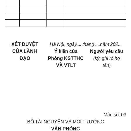
XÉT DUYỆT
Hà Nội, ngày.... tháng ....năm 202...
CỦA LÃNH
Ý kiến của
Người yêu cầu
ĐẠO
Phòng
KSTTHC
(ký, ghi rõ họ
VÀ VTLT
tên)
Mẫu số:
03
BỘ TÀI NGUYÊN VÀ MÔI TRƯỜNG
VĂN
PHÒNG