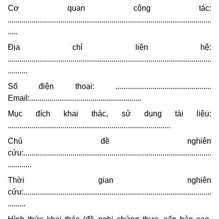
Cơ quan công tác:
........................................................................................................
.....
Địa chỉ liên hệ:
........................................................................................................
..........
Số điện thoại: .................................................
Email:
.........................................................
Mục đích
khai
thác, sử dụng tài liệu:
...................................................................................
Chủ đề nghiên
cứu:................................................................................................
............
Thời gian nghiên
cứu:................................................................................................
.........