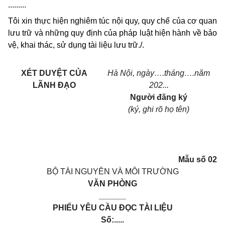
.........
Tôi xin thực hiện nghiêm túc nội quy, quy chế của cơ quan
lưu trữ và những quy định của pháp luật hiện hành về bảo
vệ, khai thác, sử dụng tài liệu lưu trữ./.
XÉT DUYỆT CỦA
Hà Nội, ngày
….
tháng
….
năm
LÃNH ĐẠO
202...
Người đăng ký
(ký, ghi rõ họ tên)
Mẫu số
02
BỘ TÀI NGUYÊN VÀ MÔI TRƯỜNG
VĂN PHÒNG
______
PHIẾU YÊU CẦU ĐỌC TÀI LIỆU
Số:.....