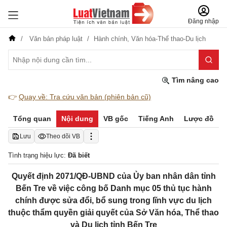
Đăng nhập
Văn bản pháp luật
Hành chính,
Văn hóa-Thể thao-Du lịch
Tìm nâng cao
👉
Quay về: Tra cứu văn bản (phiên bản cũ)
Tổng quan
Nội dung
VB gốc
Tiếng Anh
Lược đồ
Lưu
Theo dõi VB
Tình trạng hiệu lực:
Đã biết
Quyết định 2071/QĐ-UBND của Ủy ban nhân dân tỉnh
Bến Tre về việc công bố Danh mục 05 thủ tục hành
chính được sửa đổi, bổ sung trong lĩnh vực du lịch
thuộc thẩm quyền giải quyết của Sở Văn hóa, Thể thao
và Du lịch tỉnh Bến Tre