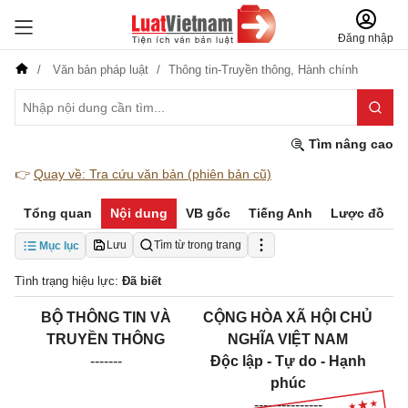
Đăng nhập
Văn bản pháp luật
Thông tin-Truyền thông,
Hành chính
Tìm nâng cao
👉
Quay về: Tra cứu văn bản (phiên bản cũ)
Tổng quan
Nội dung
VB gốc
Tiếng Anh
Lược đồ
Lưu
Tìm từ trong trang
Mục lục
Tình trạng hiệu lực:
Đã biết
BỘ THÔNG TIN VÀ
CỘNG HÒA XÃ HỘI CHỦ
TRUYỀN THÔNG
NGHĨA VIỆT NAM
-------
Độc lập - Tự do - Hạnh
phúc
---------------