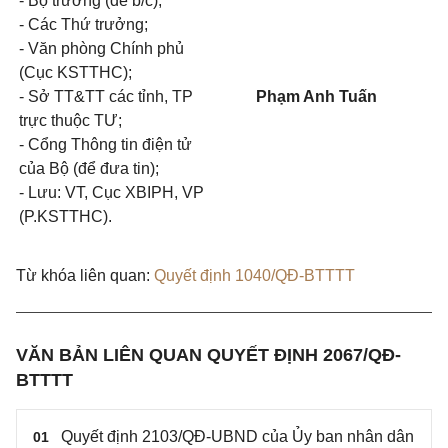
- Bộ trưởng (để b/c);
- Các Thứ trưởng;
- Văn phòng Chính phủ
(Cục KSTTHC);
- Sở TT&TT các tỉnh, TP
Phạm Anh Tuấn
trực thuộc TƯ;
- Cổng Thông tin điện tử
của Bộ (để đưa tin);
- Lưu: VT, Cục XBIPH, VP
(P.KSTTHC).
Từ khóa liên quan:
Quyết định 1040/QĐ-BTTTT
VĂN BẢN LIÊN QUAN QUYẾT ĐỊNH 2067/QĐ-
BTTTT
Quyết định 2103/QĐ-UBND của Ủy ban nhân dân
01