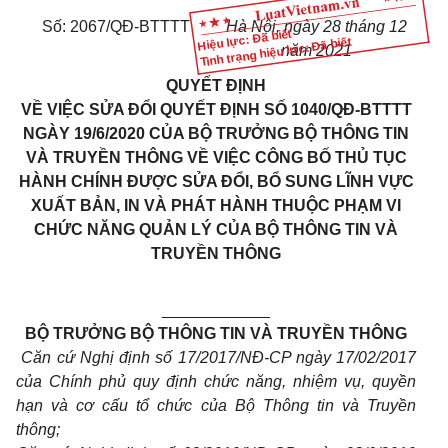
Số: 2067/QĐ-BTTTT
Hà Nội, ngày 28 tháng 12
Hiệu lực: Đã biết
Tình trạng hiệu lực: Đã biết
năm 2021
QUYẾT ĐỊNH
VỀ VIỆC SỬA ĐỔI QUYẾT ĐỊNH SỐ 1040/QĐ-BTTTT
NGÀY 19/6/2020 CỦA BỘ TRƯỞNG BỘ THÔNG TIN
VÀ TRUYỀN THÔNG VỀ VIỆC CÔNG BỐ THỦ TỤC
HÀNH CHÍNH ĐƯỢC SỬA ĐỔI, BỔ SUNG LĨNH VỰC
XUẤT BẢN, IN VÀ PHÁT HÀNH THUỘC PHẠM VI
CHỨC NĂNG QUẢN LÝ CỦA BỘ THÔNG TIN VÀ
TRUYỀN THÔNG
____________
BỘ TRƯỞNG BỘ THÔNG TIN VÀ TRUYỀN THÔNG
Căn cứ Nghị định số 17/2017/NĐ-CP ngày 17/02/2017
của Chính phủ quy định chức năng, nhiệm vụ, quyền
hạn và cơ cấu tổ chức của Bộ Thông tin và Truyền
thông;