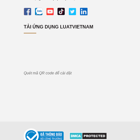
TẢI ỨNG DỤNG LUATVIETNAM
Quét mã QR code để cài đặt