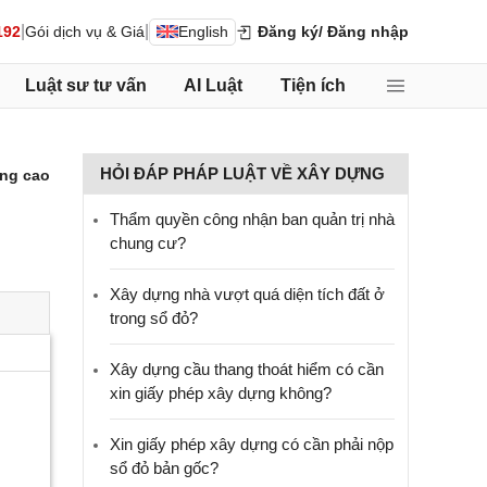
|
|
192
Gói dịch vụ & Giá
English
Đăng ký
/ Đăng nhập
Luật sư tư vấn
AI Luật
Tiện ích
HỎI ĐÁP PHÁP LUẬT VỀ XÂY DỰNG
ng cao
Thẩm quyền công nhận ban quản trị nhà
chung cư?
Xây dựng nhà vượt quá diện tích đất ở
trong sổ đỏ?
Xây dựng cầu thang thoát hiểm có cần
xin giấy phép xây dựng không?
Xin giấy phép xây dựng có cần phải nộp
sổ đỏ bản gốc?