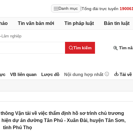
|
Danh mục
Tổng đài trực tuyến
19006
hảo
Tin văn bản mới
Tin pháp luật
Bản tin luật
p-Lâm nghiệp
Tìm kiếm
Tìm nâ
lực
VB liên quan
Lược đồ
Nội dung hợp nhất
Tải về
ông Vận tải về việc thẩm định hồ sơ trình chủ trương
 hiện dự án đường Tân Phú - Xuân Đài, huyện Tân Sơn,
tỉnh Phú Thọ