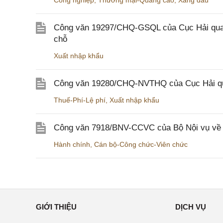
Công nghiệp
,
Thương mại-Quảng cáo
,
Xăng dầu
Công văn 19297/CHQ-GSQL của Cục Hải quan v
chỗ
Xuất nhập khẩu
Công văn 19280/CHQ-NVTHQ của Cục Hải quan 
Thuế-Phí-Lệ phí
,
Xuất nhập khẩu
Công văn 7918/BNV-CCVC của Bộ Nội vụ về v
Hành chính
,
Cán bộ-Công chức-Viên chức
GIỚI THIỆU
DỊCH VỤ