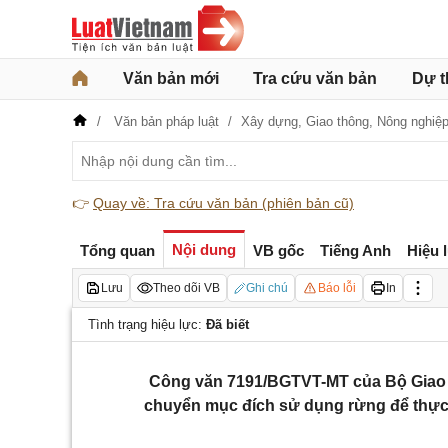
Văn bản mới
Tra cứu văn bản
Dự t
Văn bản pháp luật
Xây dựng,
Giao thông,
Nông nghiệ
👉
Quay về: Tra cứu văn bản (phiên bản cũ)
Nội dung
Tổng quan
VB gốc
Tiếng Anh
Hiệu 
Lưu
Theo dõi VB
Ghi chú
Báo lỗi
In
Tình trạng hiệu lực:
Đã biết
Công văn 7191/BGTVT-MT của Bộ Giao th
chuyển mục đích sử dụng rừng để thực