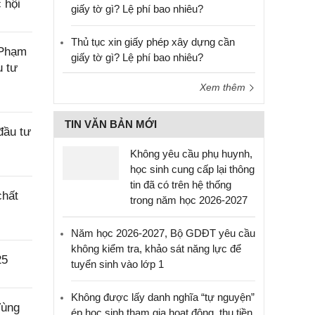
 hội
giấy tờ gì? Lệ phí bao nhiêu?
Thủ tục xin giấy phép xây dựng cần
 Phạm
giấy tờ gì? Lệ phí bao nhiêu?
u tư
Xem thêm
TIN VĂN BẢN MỚI
đầu tư
Không yêu cầu phụ huynh,
học sinh cung cấp lại thông
tin đã có trên hệ thống
chất
trong năm học 2026-2027
Năm học 2026-2027, Bộ GDĐT yêu cầu
không kiểm tra, khảo sát năng lực để
25
tuyển sinh vào lớp 1
Không được lấy danh nghĩa “tự nguyện”
Vùng
ép học sinh tham gia hoạt động, thu tiền