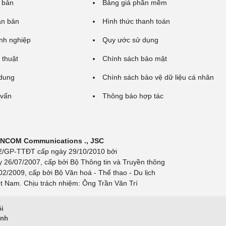
 bản
Bảng giá phần mềm
ăn bản
Hình thức thanh toán
nh nghiệp
Quy ước sử dụng
 thuật
Chính sách bảo mật
 dung
Chính sách bảo vệ dữ liệu cá nhân
 vấn
Thông báo hợp tác
 INCOM Communications ., JSC
 692/GP-TTĐT cấp ngày 29/10/2010 bởi
y 26/07/2007, cấp bởi Bộ Thông tin và Truyền thông
/2009, cấp bởi Bộ Văn hoá - Thể thao - Du lịch
t Nam. Chịu trách nhiệm: Ông Trần Văn Trí
ội
inh