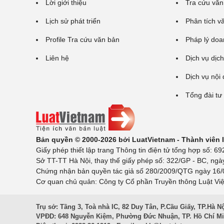
Lời giới thiệu
Tra cứu văn
Lịch sử phát triển
Phân tích v
Profile Tra cứu văn bản
Pháp lý doa
Liên hệ
Dịch vụ dịch
Dịch vụ nội
Tổng đài tư
Bản quyền © 2000-2026 bởi LuatVietnam - Thành viên
Giấy phép thiết lập trang Thông tin điện tử tổng hợp số:
Sở TT-TT Hà Nội, thay thế giấy phép số: 322/GP - BC, ngà
Chứng nhận bản quyền tác giả số 280/2009/QTG ngày 16/02
Cơ quan chủ quản: Công ty Cổ phần Truyền thông Luật Việ
Trụ sở: Tầng 3, Toà nhà IC, 82 Duy Tân, P.Cầu Giấy, TP.Hà N
VPĐD: 648 Nguyễn Kiệm, Phường Đức Nhuận, TP. Hồ Chí M