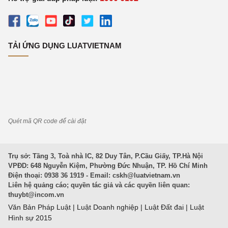
TẢI ỨNG DỤNG LUATVIETNAM
Quét mã QR code để cài đặt
Trụ sở: Tầng 3, Toà nhà IC, 82 Duy Tân, P.Cầu Giấy, TP.Hà Nội
VPĐD: 648 Nguyễn Kiệm, Phường Đức Nhuận, TP. Hồ Chí Minh
Điện thoại: 0938 36 1919 - Email:
cskh@luatvietnam.vn
Liên hệ quảng cáo; quyền tác giả và các quyền liên quan:
thuybt@incom.vn
Văn Bản Pháp Luật
|
Luật Doanh nghiệp
|
Luật Đất đai
|
Luật
Hình sự 2015