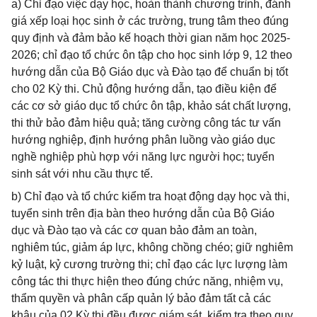
a) Chỉ đạo việc dạy học, hoàn thành chương trình, đánh
giá xếp loại học sinh ở các trường, trung tâm theo đúng
quy định và đảm bảo kế hoạch thời gian năm học 2025-
2026; chỉ đạo tổ chức ôn tập cho học sinh lớp 9, 12 theo
hướng dẫn của Bộ Giáo dục và Đào tạo để chuẩn bị tốt
cho 02 Kỳ thi. Chủ động hướng dẫn, tạo điều kiện để
các cơ sở giáo dục tổ chức ôn tập, khảo sát chất lượng,
thi thử bảo đảm hiệu quả; tăng cường công tác tư vấn
hướng nghiệp, định hướng phân luồng vào giáo dục
nghề nghiệp phù hợp với năng lực người học; tuyển
sinh sát với nhu cầu thực tế.
b) Chỉ đạo và tổ chức kiểm tra hoạt động dạy học và thi,
tuyển sinh trên địa bàn theo hướng dẫn của Bộ Giáo
dục và Đào tạo và các cơ quan bảo đảm an toàn,
nghiêm túc, giảm áp lực, không chồng chéo; giữ nghiêm
kỷ luật, kỷ cương trường thi; chỉ đạo các lực lượng làm
công tác thi thực hiện theo đúng chức năng, nhiệm vụ,
thẩm quyền và phân cấp quản lý bảo đảm tất cả các
khâu của 02 Kỳ thi đều được giám sát, kiểm tra theo quy