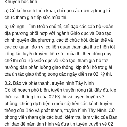
Khuyến học tỉnh
a) Có kế hoạch triển khai, chỉ đạo các đơn vị trong tổ
chức tham gia tiếp sức mùa thi.
b) Đề nghị Tỉnh Đoàn chủ trì, chỉ đạo các cấp bộ Đoàn
địa phương phối hợp với ngành Giáo dục và Đào tạo,
chính quyền địa phương, các tổ chức hội, đoàn thể và
các cơ quan, đơn vị có liên quan tham gia thực hiện tốt
công tác tuyên truyền, tiếp sức mùa thi theo đúng quy
chế thi của Bộ Giáo dục và Đào tạo; tham gia hỗ trợ
hướng dẫn phân luồng giao thông, kịp thời hỗ trợ giải
tỏa ùn tắc giao thông trong các ngày diễn ra 02 Kỳ thi.
3.2. Báo và phát thanh, truyền hình Tây Ninh
Có kế hoạch phổ biến, tuyên truyền rộng rãi, đầy đủ, kịp
thời các thông tin của 02 Kỳ thi và tuyên truyền về
phòng, chống dịch bệnh (nếu có) trên các kênh truyền
thông của Báo và phát thanh, truyền hình Tây Ninh. Cử
phóng viên tham gia các buổi kiểm tra, làm việc của Ban
chỉ đạo để nắm tình hình và đưa tin tuyên truyền về 02