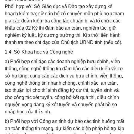
Phối hợp với Sở Giáo dục và Đào tạo xây dựng kế
hoạch kiểm tra; cử cán bộ có chuyên môn phù hợp tham
gia các đoàn kiểm tra công tác chuẩn bị và tổ chức các
khâu của 02 Kỳ thi đảm bảo an toàn, nghiêm túc, giữ
nghiêm kỷ luật, kỷ cương trường thi. Kịp thời tiến hành
thanh tra theo chỉ đạo của Chủ tịch UBND tỉnh (nếu có).
1.4. Sở Khoa học và Công nghệ
a) Phối hợp chỉ đạo các doanh nghiệp bưu chính, viễn
thông, công nghệ thông tin đảm bảo các điều kiện về cơ
sở hạ tầng; cung cấp các dịch vụ bưu chính, viễn thông,
công nghệ thông tin nhanh chóng, chính xác, an toàn,
tạo thuận lợi cho thí sinh đăng ký dự thi, tuyển sinh và
cho công tác xét tuyển, công bố kết quả thi, điều chỉnh
nguyện vọng đăng ký xét tuyển và chuyển phát hồ sơ
nhập học của thí sinh.
b) Phối hợp với Công an tỉnh dự báo các tình huống mất
an toàn thông tin mạng, dự kiến các biện pháp hỗ trợ kịp