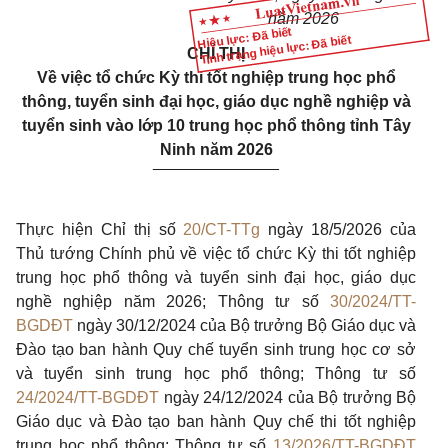
năm 2026
Hiệu lực: Đã biết
Tình trạng hiệu lực: Đã biết
CHỈ THỊ
Về việc tổ chức Kỳ thi tốt nghiệp trung học phổ
thông, tuyển sinh đại học, giáo dục nghề nghiệp và
tuyển sinh vào lớp 10 trung học phổ thông tỉnh Tây
Ninh năm 2026
______________
Thực hiện Chỉ thị số
20/CT-TTg
ngày 18/5/2026 của
Thủ tướng Chính phủ về việc tổ chức Kỳ thi tốt nghiệp
trung học phổ thông và tuyển sinh đại học, giáo dục
nghề nghiệp năm 2026; Thông tư số
30/2024/TT-
BGDĐT
ngày 30/12/2024 của Bộ trưởng Bộ Giáo dục và
Đào tạo ban hành Quy chế tuyển sinh trung học cơ sở
và tuyển sinh trung học phổ thông; Thông tư số
24/2024/TT-BGDĐT
ngày 24/12/2024 của Bộ trưởng Bộ
Giáo dục và Đào tạo ban hành Quy chế thi tốt nghiệp
trung học phổ thông; Thông tư số
13/2026/TT-BGDĐT