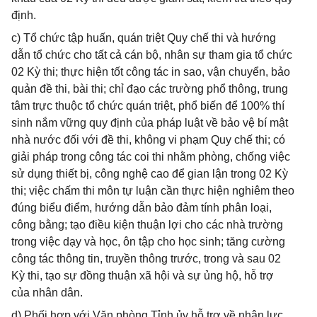
định.
c) Tổ chức tập huấn, quán triệt Quy chế thi và hướng
dẫn tổ chức cho tất cả cán bộ, nhân sự tham gia tổ chức
02 Kỳ thi; thực hiện tốt công tác in sao, vận chuyển, bảo
quản đề thi, bài thi; chỉ đạo các trường phổ thông, trung
tâm trực thuộc tổ chức quán triệt, phổ biến để 100% thí
sinh nắm vững quy định của pháp luật về bảo vệ bí mật
nhà nước đối với đề thi, không vi phạm Quy chế thi; có
giải pháp trong công tác coi thi nhằm phòng, chống việc
sử dụng thiết bị, công nghệ cao để gian lận trong 02 Kỳ
thi; việc chấm thi môn tự luận cần thực hiện nghiêm theo
đúng biểu điểm, hướng dẫn bảo đảm tính phân loại,
công bằng; tạo điều kiện thuận lợi cho các nhà trường
trong việc dạy và học, ôn tập cho học sinh; tăng cường
công tác thông tin, truyền thông trước, trong và sau 02
Kỳ thi, tạo sự đồng thuận xã hội và sự ủng hộ, hỗ trợ
của nhân dân.
d) Phối hợp với Văn phòng Tỉnh ủy hỗ trợ về nhân lực,