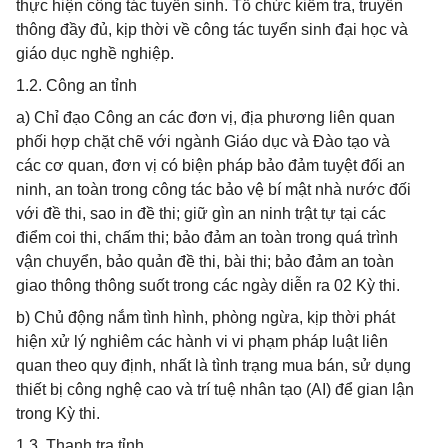
thực hiện công tác tuyển sinh. Tổ chức kiểm tra, truyền
thông đầy đủ, kịp thời về công tác tuyển sinh đại học và
giáo dục nghề nghiệp.
1.2. Công an tỉnh
a) Chỉ đạo Công an các đơn vị, địa phương liên quan
phối hợp chặt chẽ với ngành Giáo dục và Đào tạo và
các cơ quan, đơn vị có biện pháp bảo đảm tuyệt đối an
ninh, an toàn trong công tác bảo vệ bí mật nhà nước đối
với đề thi, sao in đề thi; giữ gìn an ninh trật tự tại các
điểm coi thi, chấm thi; bảo đảm an toàn trong quá trình
vận chuyển, bảo quản đề thi, bài thi; bảo đảm an toàn
giao thông thông suốt trong các ngày diễn ra 02 Kỳ thi.
b) Chủ động nắm tình hình, phòng ngừa, kịp thời phát
hiện xử lý nghiêm các hành vi vi phạm pháp luật liên
quan theo quy định, nhất là tình trạng mua bán, sử dụng
thiết bị công nghệ cao và trí tuệ nhân tạo (AI) để gian lận
trong Kỳ thi.
1.3. Thanh tra tỉnh