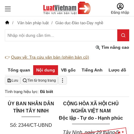
Đăng nhập
Văn bản pháp luật
Giáo dục-Đào tạo-Dạy nghề
Tìm nâng cao
👉
Quay về: Tra cứu văn bản (phiên bản cũ)
Tổng quan
Nội dung
VB gốc
Tiếng Anh
Lược đồ
Lưu
Tìm từ trong trang
Tình trạng hiệu lực:
Đã biết
ỦY BAN NHÂN DÂN
CỘNG HÒA XÃ HỘI CHỦ
TỈNH TÂY NINH
NGHĨA VIỆT NAM
_______
Độc lập - Tự do - Hạnh phúc
______________
Số: 2344/CT-UBND
Tây Ninh, ngày 29 tháng 5