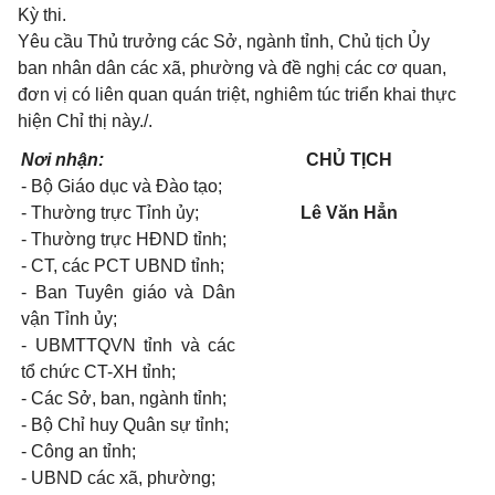
Kỳ thi.
Yêu cầu Thủ trưởng các Sở, ngành tỉnh, Chủ tịch Ủy
ban nhân dân các xã, phường và đề nghị các cơ quan,
đơn vị có liên quan quán triệt, nghiêm túc triển khai thực
hiện Chỉ thị này./.
Nơi nhận:
CHỦ TỊCH
- Bộ Giáo dục và Đào tạo;
- Thường trực Tỉnh ủy;
Lê Văn Hẳn
- Thường trực HĐND tỉnh;
- CT, các PCT UBND tỉnh;
- Ban Tuyên giáo và Dân
vận Tỉnh ủy;
- UBMTTQVN tỉnh và các
tổ chức CT-XH tỉnh;
- Các Sở, ban, ngành tỉnh;
- Bộ Chỉ huy Quân sự tỉnh;
- Công an tỉnh;
- UBND các xã, phường;