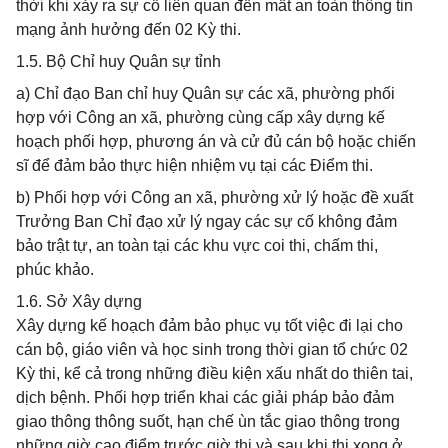
thời khi xảy ra sự cố liên quan đến mất an toàn thông tin
mạng ảnh hưởng đến 02 Kỳ thi.
1.5. Bộ Chỉ huy Quân sự tỉnh
a) Chỉ đạo Ban chỉ huy Quân sự các xã, phường phối
hợp với Công an xã, phường cùng cấp xây dựng kế
hoạch phối hợp, phương án và cử đủ cán bộ hoặc chiến
sĩ để đảm bảo thực hiện nhiệm vụ tại các Điểm thi.
b) Phối hợp với Công an xã, phường xử lý hoặc đề xuất
Trưởng Ban Chỉ đạo xử lý ngay các sự cố không đảm
bảo trật tự, an toàn tại các khu vực coi thi, chấm thi,
phúc khảo.
1.6. Sở Xây dựng
Xây dựng kế hoạch đảm bảo phục vụ tốt việc đi lại cho
cán bộ, giáo viên và học sinh trong thời gian tổ chức 02
Kỳ thi, kể cả trong những điều kiện xấu nhất do thiên tai,
dịch bệnh. Phối hợp triển khai các giải pháp bảo đảm
giao thông thông suốt, hạn chế ùn tắc giao thông trong
những giờ cao điểm trước giờ thi và sau khi thi xong ở