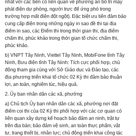
nhất với các bên có liên quan về phương án bố trí máy
phát điện dự phòng, người trực để ứng phó trong
trường hợp mất điện đột ngột). Đặc biệt ưu tiên đảm bảo
cung cấp điện trong những ngày in sao đề thi tại địa
điểm in sao, các Điểm thi trong thời gian thi, địa điểm
chấm thi, phúc khảo trong thời gian tổ chức chấm thi,
phúc khảo.
b) VNPT Tây Ninh, Viettel Tây Ninh, MobiFone tỉnh Tây
Ninh, Bưu điện tỉnh Tây Ninh: Tích cực phối hợp, chủ
động tham gia cùng với Sở Giáo dục và Đào tạo, các
địa phương triển khai tổ chức 02 Kỳ thi đảm bảo thuận
lợi, an toàn, nghiêm túc, hiệu quả.
2. Ủy ban nhân dân các xã, phường
a) Chủ tịch Ủy ban nhân dân các xã, phường nơi đặt
điểm coi thi của 02 Kỳ thi phối hợp với các cơ quan có
liên quan xây dựng kế hoạch bảo đảm an ninh, trật tự
trên địa bàn; bảo đảm vệ sinh, an toàn thực phẩm, vật
tư, trang thiết bị, nhân lực; chủ động triển khai công tác