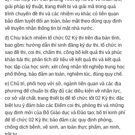
giải pháp kỹ thuật, trang thiết bị và giải mã trong quá
trình chuyển đề thi và các nhiệm vụ khác có liên quan
bảo đảm tuyệt đối an toàn, bảo mật theo đúng quy định
về truyền nhận thông tin bí mật nhà nước.
đ) Chịu trách nhiệm tổ chức 02 Kỳ thi trên địa bàn tỉnh,
bao gồm: hướng dẫn thí sinh đăng ký dự thi, tổ chức in
sao đề thi, coi thi, chấm thi, công bố kết quả thi và phúc
khảo bài thi; phân tích dữ liệu về kết quả thi và kết quả
học tập của học sinh; xét công nhận tốt nghiệp trung học
phổ thông, bảo đảm an toàn, nghiêm túc, đúng quy chế.
e) Chủ trì, phối hợp với sở, ngành liên quan và các địa
phương để chuẩn bị đầy đủ các điều kiện về nhân lực,
cơ sở vật chất, trang thiết bị để tổ chức tốt 02 Kỳ thi; đặc
biệt lưu ý đảm bảo các Điểm coi thi, phòng thi và những
quy định mới của Bộ Giáo dục và Đào tạo; bố trí kinh phí
để tổ chức 02 Kỳ thi; bảo đảm các quy định phòng,
chống dịch bệnh, vệ sinh, an toàn thực phẩm, an ninh,
trật tự.