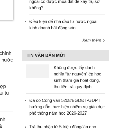
ngoài có được mua đất để xây trụ sở
không?
Điều kiện để nhà đầu tư nước ngoài
kinh doanh bất động sản
Xem thêm
chính
TIN VĂN BẢN MỚI
à nước
Không được lấy danh
nghĩa “tự nguyện” ép học
sinh tham gia hoạt động,
hợp
thu tiền trái quy định
ầu tư
Đã có Công văn 5208/BGDĐT-GDPT
hướng dẫn thực hiện nhiệm vụ giáo dục
phổ thông năm học 2026-2027
ính
à
Trả thu nhập từ 5 triệu đồng/lần cho