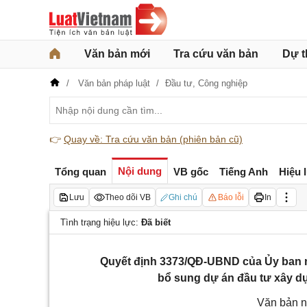
Văn bản mới
Tra cứu văn bản
Dự t
Văn bản pháp luật
Đầu tư,
Công nghiệp
👉
Quay về: Tra cứu văn bản (phiên bản cũ)
Nội dung
Tổng quan
VB gốc
Tiếng Anh
Hiệu 
Lưu
Theo dõi VB
Ghi chú
Báo lỗi
In
Tình trạng hiệu lực:
Đã biết
Quyết định 3373/QĐ-UBND của Ủy ban n
bổ sung dự án đầu tư xây 
Văn bản n