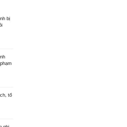
nh bị
ôi
ính
c phạm
ch, tổ
h ghi