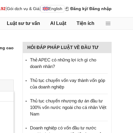
|
|
192
Gói dịch vụ & Giá
English
Đăng ký
/ Đăng nhập
Luật sư tư vấn
AI Luật
Tiện ích
HỎI ĐÁP PHÁP LUẬT VỀ ĐẦU TƯ
ng cao
Thẻ APEC có những lợi ích gì cho
doanh nhân?
Thủ tục chuyển vốn vay thành vốn góp
của doanh nghiệp
Thủ tục chuyển nhượng dự án đầu tư
100% vốn nước ngoài cho cá nhân Việt
Nam
Doanh nghiệp có vốn đầu tư nước