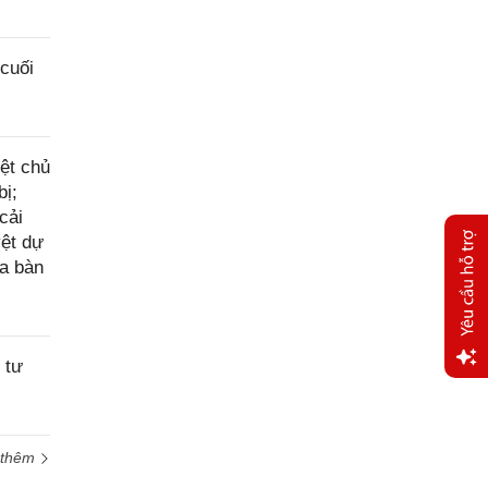
cuối
ệt chủ
bị;
cải
yệt dự
ịa bàn
 tư
Yêu
cầu
hỗ trợ
 thêm