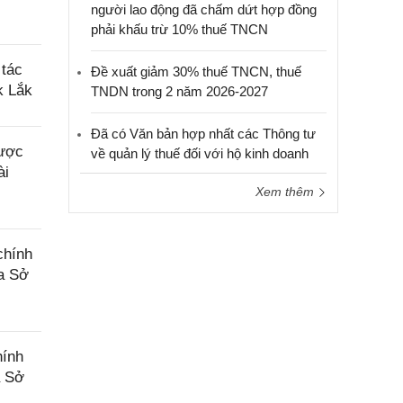
người lao động đã chấm dứt hợp đồng
phải khấu trừ 10% thuế TNCN
 tác
Đề xuất giảm 30% thuế TNCN, thuế
k Lắk
TNDN trong 2 năm 2026-2027
Đã có Văn bản hợp nhất các Thông tư
được
về quản lý thuế đối với hộ kinh doanh
ài
Xem thêm
chính
ủa Sở
hính
a Sở