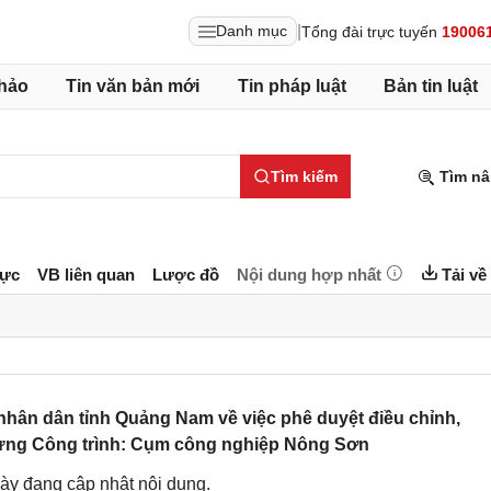
|
Danh mục
Tổng đài trực tuyến
19006
hảo
Tin văn bản mới
Tin pháp luật
Bản tin luật
Tìm kiếm
Tìm nâ
lực
VB liên quan
Lược đồ
Nội dung hợp nhất
Tải về
hân dân tỉnh Quảng Nam về việc phê duyệt điều chỉnh,
dựng Công trình: Cụm công nghiệp Nông Sơn
ày đang cập nhật nội dung.