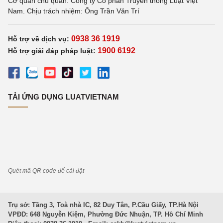
Cơ quan chủ quản: Công ty Cổ phần Truyền thông Luật Việt
Nam. Chịu trách nhiệm: Ông Trần Văn Trí
0938 36 1919
Hỗ trợ về dịch vụ:
1900 6192
Hỗ trợ giải đáp pháp luật:
TẢI ỨNG DỤNG LUATVIETNAM
Quét mã QR code để cài đặt
Trụ sở: Tầng 3, Toà nhà IC, 82 Duy Tân, P.Cầu Giấy, TP.Hà Nội
VPĐD: 648 Nguyễn Kiệm, Phường Đức Nhuận, TP. Hồ Chí Minh