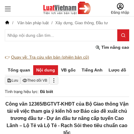
Đăng nhập
Văn bản pháp luật
Xây dựng,
Giao thông,
Đầu tư
Tìm nâng cao
👉
Quay về: Tra cứu văn bản (phiên bản cũ)
Tổng quan
Nội dung
VB gốc
Tiếng Anh
Lược đồ
Lưu
Theo dõi VB
Tình trạng hiệu lực:
Đã biết
Công văn 12365/BGTVT-KHĐT của Bộ Giao thông Vận
tải về việc tham gia ý kiến hồ sơ Báo cáo đề xuất chủ
trương đầu tư - Dự án đầu tư nâng cấp tuyến Cao
Lãnh – Lộ Tẻ và Lộ Tẻ - Rạch Sỏi theo tiêu chuẩn cao
tốc