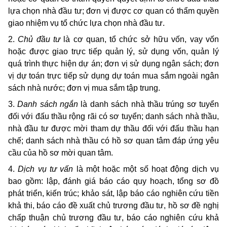
lựa chọn nhà đầu tư; đơn vị được cơ quan có thẩm quyền
giao nhiệm vụ tổ chức lựa chọn nhà đầu tư.
2.
Chủ đầu tư
là cơ quan, tổ chức sở hữu vốn, vay vốn
hoặc được giao trực tiếp quản lý, sử dụng vốn, quản lý
quá trình thực hiện dự án; đơn vị sử dụng ngân sách; đơn
vị dự toán trực tiếp sử dụng dự toán mua sắm ngoài ngân
sách nhà nước; đơn vị mua sắm tập trung.
3.
Danh sách ngắn
là danh sách nhà thầu trúng sơ tuyển
đối với đấu thầu rộng rãi có sơ tuyển; danh sách nhà thầu,
nhà đầu tư được mời tham dự thầu đối với đấu thầu hạn
chế; danh sách nhà thầu có hồ sơ quan tâm đáp ứng yêu
cầu của hồ sơ mời quan tâm.
4.
Dịch vụ tư vấn
là một hoặc một số hoạt động dịch vụ
bao gồm: lập, đánh giá báo cáo quy hoạch, tổng sơ đồ
phát triển, kiến trúc; khảo sát, lập báo cáo nghiên cứu tiền
khả thi, báo cáo đề xuất chủ trương đầu tư, hồ sơ đề nghị
chấp thuận chủ trương đầu tư, báo cáo nghiên cứu khả