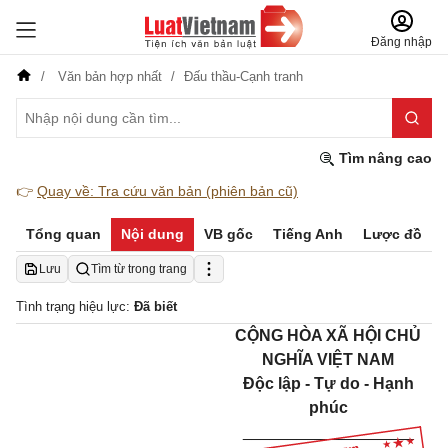
Đăng nhập
Văn bản hợp nhất
Đấu thầu-Cạnh tranh
Tìm nâng cao
👉
Quay về: Tra cứu văn bản (phiên bản cũ)
Tổng quan
Nội dung
VB gốc
Tiếng Anh
Lược đồ
Lưu
Tìm từ trong trang
Tình trạng hiệu lực:
Đã biết
CỘNG HÒA XÃ HỘI CHỦ
NGHĨA VIỆT NAM
Độc lập - Tự do - Hạnh
phúc
___________________