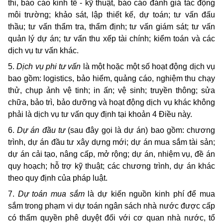
thi, báo cáo kinh tế - kỹ thuật, báo cáo đánh giá tác động
môi trường; khảo sát, lập thiết kế, dự toán; tư vấn đấu
thầu; tư vấn thẩm tra, thẩm định; tư vấn giám sát; tư vấn
quản lý dự án; tư vấn thu xếp tài chính; kiểm toán và các
dịch vụ tư vấn khác.
5.
Dịch vụ phi tư vấn
là một hoặc một số hoạt động dịch vụ
bao gồm: logistics, bảo hiểm, quảng cáo, nghiệm thu chạy
thử, chụp ảnh vệ tinh; in ấn; vệ sinh; truyền thông; sửa
chữa, bảo trì, bảo dưỡng và hoạt động dịch vụ khác không
phải là dịch vụ tư vấn quy định tại khoản 4 Điều này.
6.
Dự án đầu tư
(sau đây gọi là dự án) bao gồm: chương
trình, dự án đầu tư xây dựng mới; dự án mua sắm tài sản;
dự án cải tạo, nâng cấp, mở rộng; dự án, nhiệm vụ, đề án
quy hoạch; hỗ trợ kỹ thuật; các chương trình, dự án khác
theo quy định của pháp luật.
7.
Dự toán mua sắm
là dự kiến nguồn kinh phí để mua
sắm trong phạm vi dự toán ngân sách nhà nước được cấp
có thẩm quyền phê duyệt đối với cơ quan nhà nước, tổ