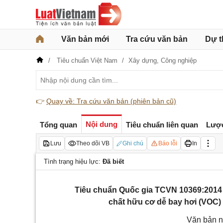
Văn bản mới
Tra cứu văn bản
Dự t
Tiêu chuẩn Việt Nam
Xây dựng,
Công nghiệp
👉
Quay về: Tra cứu văn bản (phiên bản cũ)
Nội dung
Tổng quan
Tiêu chuẩn liên quan
Lượ
Lưu
Theo dõi VB
Ghi chú
Báo lỗi
In
Tình trạng hiệu lực:
Đã biết
Tiêu chuẩn Quốc gia TCVN 10369:2014
chất hữu cơ dễ bay hơi (VOC
Văn bản n