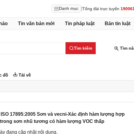
|
Danh mục
Tổng đài trực tuyến
19006
hảo
Tin văn bản mới
Tin pháp luật
Bản tin luật
Tìm kiếm
Tìm nâ
c đồ
Tải về
 ISO 17895:2005 Sơn và vecni-Xác định hàm lượng hợp
) trong sơn nhũ tương có hàm lượng VOC thấp
ày đang cập nhật nội dung.