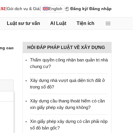
|
|
192
Gói dịch vụ & Giá
English
Đăng ký
/ Đăng nhập
Luật sư tư vấn
AI Luật
Tiện ích
HỎI ĐÁP PHÁP LUẬT VỀ XÂY DỰNG
ng cao
Thẩm quyền công nhận ban quản trị nhà
chung cư?
Xây dựng nhà vượt quá diện tích đất ở
trong sổ đỏ?
Xây dựng cầu thang thoát hiểm có cần
xin giấy phép xây dựng không?
Xin giấy phép xây dựng có cần phải nộp
sổ đỏ bản gốc?