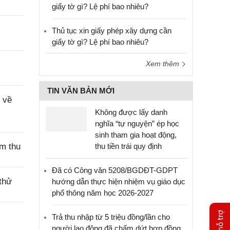
giấy tờ gì? Lệ phí bao nhiêu?
Thủ tục xin giấy phép xây dựng cần
giấy tờ gì? Lệ phí bao nhiêu?
Xem thêm
TIN VĂN BẢN MỚI
 về
Không được lấy danh
nghĩa “tự nguyện” ép học
sinh tham gia hoạt động,
ệm thu
thu tiền trái quy định
Đã có Công văn 5208/BGDĐT-GDPT
thử
hướng dẫn thực hiện nhiệm vụ giáo dục
phổ thông năm học 2026-2027
Trả thu nhập từ 5 triệu đồng/lần cho
người lao động đã chấm dứt hợp đồng