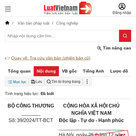
Đăng nhập
Văn bản pháp luật
Công nghiệp
Tìm nâng cao
👉
Quay về: Tra cứu văn bản (phiên bản cũ)
Tổng quan
Nội dung
VB gốc
Tiếng Anh
Lược đồ
Lưu
Tìm từ trong trang
Mục lục
Tình trạng hiệu lực:
Đã biết
BỘ CÔNG THƯƠNG
CỘNG HÒA XÃ HỘI CHỦ
_______
NGHĨA VIỆT NAM
Số: 39/2024/TT-BCT
Độc lập - Tự do - Hạnh phúc
________________________
Hà Nội, ngày
25
tháng
12
năm