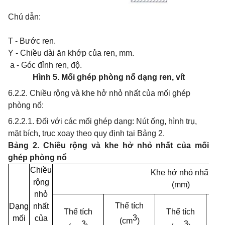
Chú dẫn:
T - Bước ren.
Y - Chiều dài ăn khớp của ren, mm.
a - Góc đỉnh ren, độ.
Hình 5. Mối ghép phòng nổ dạng ren, vít
6.2.2. Chiều rộng và khe hở nhỏ nhất của mối ghép
phòng nổ:
6.2.2.1. Đối với các mối ghép dạng: Nút ống, hình trụ,
mặt bích, trục xoay theo quy định tại Bảng 2.
Bảng 2. Chiều rộng và khe hở nhỏ nhất của mối
ghép phòng nổ
Chiều
Khe hở nhỏ nhất
rộng
(mm)
nhỏ
Thể tích
Th
Dạng
nhất
Thể tích
Thể tích
3
mối
của
(cm
)
3
3