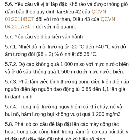
5.6. Yêu cầu về vị trí lắp đặt: Khô ráo và được thông gió
đảm bảo theo quy định tại Điều 42 của
QCVN
01:2011/BCT
đối với mỏ than, Điều 43 của
QCVN
04:2017/BCT
đối với mỏ quặng.
5.7. Yêu cầu về điều kiện vận hành
5.7.1. Nhiệt độ môi trường từ -20 °C đến +40 °C với độ
ẩm tương đối (98 ± 2) % ở nhiệt độ 35 °C.
5.7.2. Độ cao không quá 1 000 m so với mực nước biển
và ở độ sâu không quá 1 500 m dưới mực nước biển.
5.7.3. Phải làm việc bình thường trong điều kiện điện áp
nguồn điện áp nguồn dao động từ 0,85 đến 1,1 lần giá
trị danh định.
5.7.4. Trong môi trường nguy hiểm có khí cháy, nổ và
bụi nổ, hàm lượng bụi không vượt quá 1 200 mg/m3
5.8. Phải có cơ cấu để lắp đặt lên các máy công tác
hoặc trong các công trình trong hầm lò; cơ cấu nối đất, vị
trí đấu nối dây tiếp đất phải có ký hiệu rõ ràng.