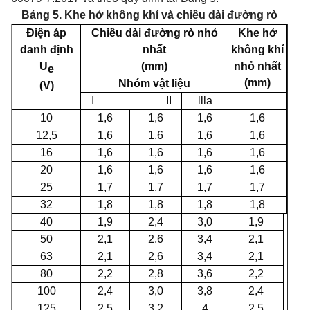
Bảng 5. Khe hở không khí và chiều dài đường rò
Điện áp
Chiều dài đường rò nhỏ
Khe hở
danh định
nhất
không khí
U
(mm)
nhỏ nhất
e
(mm)
Nhóm vật liệu
(V)
I II
llla
10
1,6
1,6
1,6
1,6
12,5
1,6
1,6
1,6
1,6
16
1,6
1,6
1,6
1,6
20
1,6
1,6
1,6
1,6
25
1,7
1,7
1,7
1,7
32
1,8
1,8
1,8
1,8
40
1,9
2,4
3,0
1,9
50
2,1
2,6
3,4
2,1
63
2,1
2,6
3,4
2,1
80
2,2
2,8
3,6
2,2
100
2,4
3,0
3,8
2,4
125
2,5
3,2
4
2,5