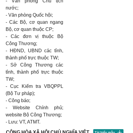
- Văn phòng Chủ tịch
nước;
- Văn phòng Quốc hội;
- Các Bộ, cơ quan ngang
Bộ, cơ quan thuộc CP;
- Các đơn vị thuộc Bộ
Công Thương;
- HĐND, UBND các tỉnh,
thành phố trực thuộc TW;
- Sở Công Thương các
tỉnh, thành phố trực thuộc
TW;
- Cục Kiểm tra VBQPPL
(Bộ Tư pháp);
- Công báo;
- Website Chính phủ;
website Bộ Công Thương;
- Lưu: VT, ATMT.
CỘNG HÒA XÃ HỘI CHỦ NGHĨA VIỆT
Tải biểu mẫu