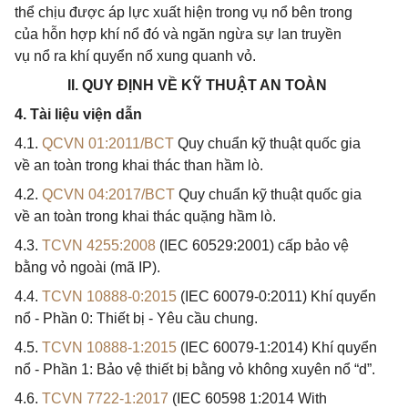
thể chịu được áp lực xuất hiện trong vụ
nổ
bên trong
của hỗn hợp khí nổ đó và ngăn ngừa sự lan truyền
vụ
nổ
ra khí quyển
nổ
xung quanh vỏ.
II.
QUY ĐỊNH V
Ề
KỸ THUẬT AN TOÀN
4. Tài liệu viện dẫn
4.1.
QCVN 01:2011/BCT
Quy chuẩn kỹ thuật quốc gia
về an toàn trong khai thác than hầm lò.
4.2.
QCVN 04:2017/BCT
Quy chuẩn kỹ thuật quốc gia
về an toàn trong khai thác quặng hầm lò.
4.3.
TCVN 4255:2008
(IEC 60529:2001) cấp bảo vệ
bằng vỏ ngoài (mã IP).
4.4.
TCVN 10888-0:2015
(IEC 60079-0:2011) Khí quyển
nổ - Phần 0: Thiết bị - Yêu cầu chung.
4.5.
TCVN 10888-1:2015
(IEC 60079-1:2014) Khí quyển
nổ - Phần 1: Bảo vệ thiết bị bằng vỏ không xuyên nổ “d”.
4.6.
TCVN 7722-1:2017
(IEC 60598 1:2014 With