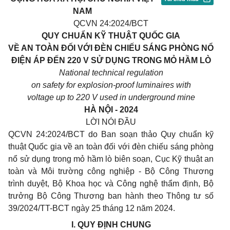
NAM
QCVN 24:2024/BCT
QUY CHUẨN KỸ THUẬT QUỐC GIA
V
Ề
AN TOÀN ĐỐI VỚI ĐÈN CHIẾU SÁNG PHÒNG NỔ
ĐIỆN ÁP Đ
Ế
N 220 V SỬ DỤNG TRONG MỎ H
Ầ
M LÒ
National technical regulation
on safety for explosion-proof luminaires with
voltage up to 220 V used in underground mine
HÀ NỘI - 2024
LỜI NÓI ĐẦU
QCVN 24:2024/BCT do Ban soạn thảo Quy chuẩn kỹ
thuật Quốc gia về an toàn đối với đèn chiếu sáng phòng
nổ sử dụng trong mỏ hầm lò biên soạn, Cục Kỹ thuật an
toàn và Môi trường công nghiệp - Bộ Công Thương
trình duyệt, Bộ Khoa học và Công nghệ thẩm định, Bộ
trưởng Bộ Công Thương ban hành theo Thông tư số
39/2024/TT-BCT ngày 25 tháng 12 năm 2024.
I.
QUY
ĐỊNH CHUNG