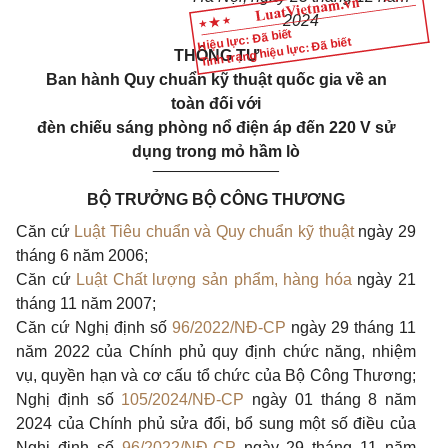
2024
Hiệu lực: Đã biết
Tình trạng hiệu lực: Đã biết
THÔNG T
Ư
Ban hành Quy chu
ẩ
n kỹ thuật quốc gia về an
toàn
đối với
đèn chiếu sáng phòng
nổ
điện áp đ
ế
n 220 V sử
dụng trong mỏ hầm lò
______________
BỘ TRƯỞNG BỘ CÔNG THƯƠNG
Căn cứ
Luật Tiêu chuẩn và Quy chuẩn kỹ thuật
ngày 29
tháng 6 năm 2006;
Căn cứ
Luật Chất lượng sản phẩm, hàng hóa
ngày 21
tháng 11 năm 2007;
Căn cứ Nghị định số
96/2022/NĐ-CP
ngày 29 tháng 11
năm 2022 của Chính phủ quy định chức năng, nhiệm
vụ, quyền hạn và cơ cấu tổ chức của Bộ Công Thương;
Nghị định số
105/2024/NĐ-CP
ngày 01 tháng 8 năm
2024 của Chính phủ sửa đổi, bổ sung một số điều của
Nghị định số
96/2022/NĐ-CP
ngày 29 tháng 11 năm