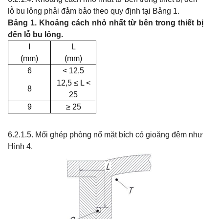
lỗ bu lông phải đảm bảo theo quy định tại Bảng 1.
Bảng 1. Khoảng cách nhỏ nhất từ bên trong thiết bị
đến lỗ bu lông.
I
L
(mm)
(mm)
6
< 12,5
12,5 ≤ L <
8
25
9
≥
25
6.2.1.5. Mối ghép phòng nổ mặt bích có gioăng đệm như
Hình 4.