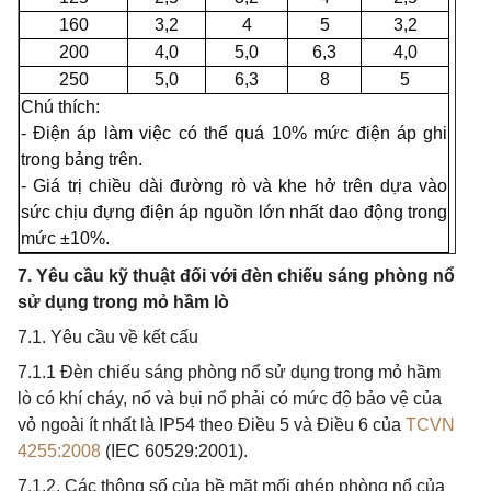
160
3,2
4
5
3,2
200
4,0
5,0
6,3
4,0
250
5,0
6,3
8
5
Chú thích:
-
Điện áp làm việc có thể quá 10% mức điện áp ghi
trong bảng trên.
-
Giá trị chiều dài đường rò và khe hở trên dựa vào
sức chịu đựng điện áp nguồn lớn nhất dao động trong
mức ±10%
.
7. Yêu cầu kỹ thuật đối với đèn chiếu sáng phòng nổ
sử dụng trong mỏ hầm lò
7.1. Yêu cầu về kết cấu
7.1.1 Đèn chiếu sáng phòng nổ sử dụng trong mỏ hầm
lò có khí cháy, nổ và bụi nổ phải có mức độ bảo vệ của
vỏ ngoài ít nhất là IP54 theo Điều 5 và Điều 6 của
TCVN
4255:2008
(IEC 60529:2001).
7.1.2. Các thông số của bề mặt mối ghép phòng nổ của