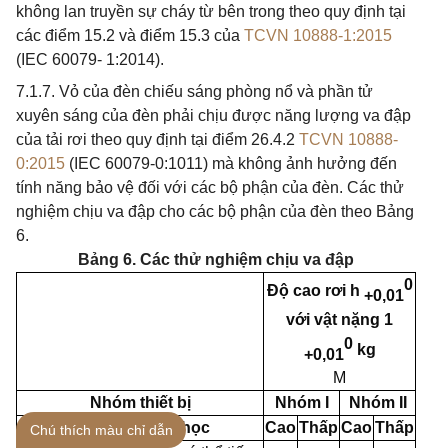
không lan truyền sự cháy từ bên trong theo quy định tại
các điểm 15.2 và điểm 15.3 của
TCVN 10888-1:2015
(IEC 60079- 1:2014).
7.1.7. Vỏ của đèn chiếu sáng phòng nổ và phần tử
xuyên sáng của đèn phải chịu được năng lượng va đập
của tải rơi theo quy định tại điểm 26.4.2
TCVN 10888-
0:2015
(IEC 60079-0:1011) mà không ảnh hưởng đến
tính năng bảo vệ đối với các bộ phận của đèn. Các thử
nghiệm chịu va đập cho các bộ phận của đèn theo Bảng
6.
Bảng 6. Các thử nghiệm chịu va đập
0
Độ cao rơi h
+0,01
với vật nặng 1
0
kg
+0,01
M
Nhóm thiết bị
Nhóm I
Nhóm II
Nguy hiểm cơ học
Cao
Thấp
Cao
Thấp
Chú thích màu chỉ dẫn