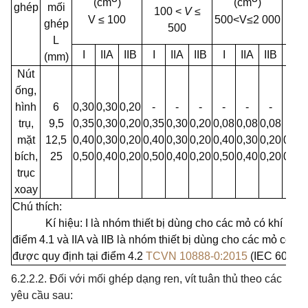
(cm
)
(cm
)
ghép
mối
100 <
V
≤
2 0
V
≤
100
500<V≤2 000
ghép
500
L
I
II
A
IIB
I
II
A
IIB
I
IIA
IIB
(mm)
Nút
ống,
hình
6
0,30
0,30
0,20
-
-
-
-
-
-
-
trụ,
9
,
5
0,35
0,30
0,20
0,35
0,30
0,20
0,08
0,08
0,08
-
mặt
12
,
5
0,40
0,30
0,20
0,40
0,30
0,20
0,40
0,30
0,20
0,40
bích,
25
0,50
0,40
0,20
0,50
0,40
0,20
0,50
0,40
0,20
0,50
trục
xoay
Chú thích:
Kí hiệu: I là nhóm thiết bị dùng cho các mỏ có khí mê 
điểm 4.1 và
II
A và IIB là nhóm thiết bị dùng cho các mỏ có k
được quy định tại điểm 4.2
TCVN 10888-0:2015
(IEC 60079-
6.2.2.2. Đối với mối ghép dạng ren, vít tuân thủ theo các
yêu cầu sau: