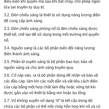
điều kiện khí quyển mà sau khi bắt cháy, cho phép ngọn
lửa lan truyền tự duy trì.
3.2.
Đèn chiếu sáng
là thiết bị sử dụng năng lượng điện
để cung cấp ánh sáng.
3.3.
Đèn chiếu sáng phòng nổ
là đèn chiếu sáng được
thiết kế, chế tạo để sử dụng trong môi
trường
khí quyển
nổ.
3.4.
Nguồn sáng
là các bộ phận biến đổi năng lượng
điện thành ánh sáng.
3.5.
Phần tử xuyên sáng
là bộ phận bao bọc bảo vệ
nguồn sáng và cho ánh sáng truyền qua.
3.6.
Cổ cáp vào, ra
là bộ phận dùng để nhận và bảo vệ
các đầu cáp, làm kín các ruột dẫn và vật liệu cách điện
của cáp bằng một hợp chất làm đầy hoặc vòng bịt kín
được gắn vào vỏ thiết bị bằng ren hoặc bu lông.
3.7.
Vỏ không xuyên nổ dạng “d”
là kết cấu trong đó
chứa các bộ phận có
thể mồi
cháy hỗn hợp khí nổ và có