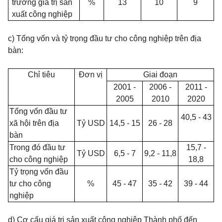
trưởng giá trị sản
%
13
10
9
xuất công nghiệp
c) Tổng vốn và tỷ trọng
đầu tư cho công nghiệp trên địa
bàn:
Chỉ tiêu
Đơn vị
Giai đoạn
2001 -
2006 -
2011 -
2005
2010
2020
Tổng vốn đầu tư
40,5 - 43
xã hội trên địa
Tỷ USD
14,5 - 15
26 - 28
bàn
Trong đó đầu tư
15,7 -
Tỷ USD
6,5 - 7
9,2 - 11,8
cho công nghiệp
18,8
Tỷ trọng vốn đầu
tư cho công
%
45 - 47
35 - 42
39 - 44
nghiệp
d) Cơ cấu giá trị sản xuất công nghiệp Thành phố đến