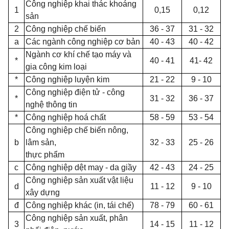
Công nghiệp khai thác khoáng
1
0,15
0,12
sản
2
Công nghiệp chế biến
36 - 37
31 - 32
a
Các ngành công nghiệp cơ bản
40 - 43
40 - 42
Ngành cơ khí chế tạo máy và
*
40 - 41
41- 42
gia công kim loại
*
Công nghiệp luyện kim
21 - 22
9 - 10
Công nghiệp điện tử - công
*
31 - 32
36 - 37
nghệ thông tin
*
Công nghiệp hoá chất
58 - 59
53 - 54
Công nghiệp chế biến nông,
b
lâm sản,
32 - 33
25 - 26
thực phẩm
c
Công nghiệp dệt may - da giầy
42 - 43
24 - 25
Công nghiệp sản xuất vật liệu
d
11 - 12
9 - 10
xây dựng
đ
Công nghiệp khác (in, tái chế)
78 - 79
60 - 61
Công nghiệp sản xuất, phân
3
14 - 15
11 - 12