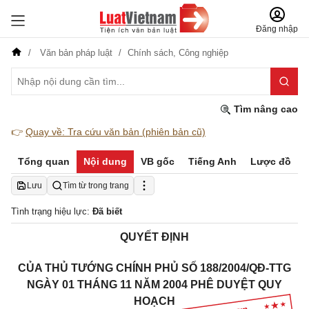
Đăng nhập
Văn bản pháp luật
Chính sách,
Công nghiệp
Tìm nâng cao
👉
Quay về: Tra cứu văn bản (phiên bản cũ)
Tổng quan
Nội dung
VB gốc
Tiếng Anh
Lược đồ
Lưu
Tìm từ trong trang
Tình trạng hiệu lực:
Đã biết
QUYẾT ĐỊNH
CỦA THỦ TƯỚNG CHÍNH PHỦ SỐ 188/2004/QĐ-TTG
NGÀY 01 THÁNG 11 NĂM 2004 PHÊ DUYỆT QUY
HOẠCH