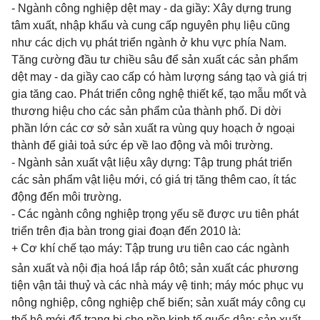
- Ngành công nghiệp dệt may - da giầy: Xây dựng trung
tâm xuất, nhập khẩu và cung cấp nguyên phụ liệu cũng
như các dịch vụ phát triển ngành ở khu vực phía Nam.
Tăng cường đầu tư chiều sâu để sản xuất các sản phẩm
dệt may - da giầy cao cấp có hàm lượng sáng tạo và giá trị
gia tăng cao. Phát triển công nghệ thiết kế, tạo mẫu mốt và
thương hiệu
cho các sản phẩm của thành phố. Di dời
phần lớn các cơ sở sản xuất ra vùng quy hoạch ở ngoại
thành để giải toả sức ép về lao động và môi trường.
- Ngành sản xuất vật liệu xây dựng: Tập trung phát triển
các sản phẩm vật liệu mới, có giá trị tăng thêm cao, ít tác
động đến môi trường.
- Các ngành công nghiệp trọng yếu sẽ được ưu tiên phát
triển trên địa bàn trong giai đoạn đến 2010 là:
+
Cơ khí chế tạo máy: Tập trung ưu tiên cao các ngành
sản xuất và nội địa hoá lắp ráp ôtô; sản xuất các phương
tiện vận tải thuỷ và các nhà máy vệ tinh; máy móc phục vụ
nông nghiệp, công nghiệp chế biến; sản xuất máy công cụ
thế hệ mới để trang bị cho nền kinh tế quốc dân; sản xuất