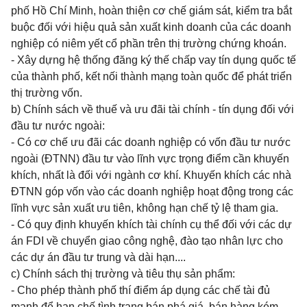
phố Hồ Chí Minh, hoàn thiện cơ chế giám sát, kiểm tra bắt
buộc đối với hiệu quả sản xuất kinh doanh của các doanh
nghiệp có niêm yết cổ phần trên thị trường chứng khoán.
- Xây dựng hệ thống đăng ký thế chấp vay tín dụng quốc tế
của thành phố, kết nối thành mạng toàn quốc để phát triển
thị trường vốn.
b) Chính sách về thuế và ưu đãi tài chính - tín dụng đối với
đầu tư nước ngoài:
- Có cơ chế ưu đãi các doanh nghiệp có vốn đầu tư nước
ngoài (ĐTNN) đầu tư vào lĩnh vực trọng điểm cần khuyến
khích, nhất là đối với ngành cơ khí. Khuyến khích các nhà
ĐTNN góp vốn vào các doanh nghiệp hoạt động trong các
lĩnh vực sản xuất ưu tiên, không hạn chế
tỷ lệ tham gia.
- Có quy định khuyến khích tài chính cụ thể đối với các dự
án FDI về chuyển giao công nghệ, đào tạo nhân lực cho
các dự án đầu tư trung và dài hạn....
c) Chính sách thị trường và tiêu thụ sản phẩm:
- Cho phép thành phố thí điểm áp dụng các chế tài đủ
mạnh để hạn chế tình trạng bán phá giá, bán hàng kém