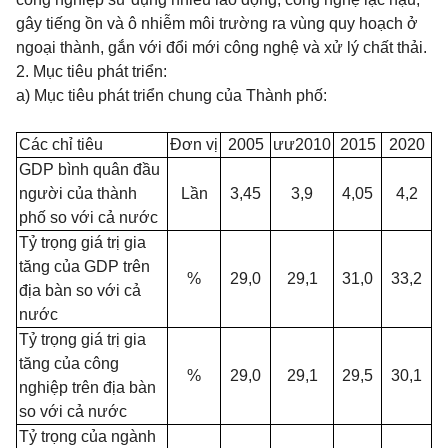
gây tiếng ồn và ô nhiễm môi trường ra vùng quy hoạch ở
ngoại thành, gắn với đổi mới công nghệ và xử lý chất thải.
2. Mục tiêu phát triển:
a) Mục tiêu phát triển chung của Thành phố:
Các chỉ tiêu
Đơn vị
2005
ưư2010
2015
2020
GDP bình quân đầu
người của thành
Lần
3,45
3,9
4,05
4,2
phố so với cả nước
Tỷ trọng giá trị gia
tăng của GDP trên
%
29,0
29,1
31,0
33,2
địa bàn so với cả
nước
Tỷ trọng giá trị gia
tăng của công
%
29,0
29,1
29,5
30,1
nghiệp trên địa bàn
so với cả nước
Tỷ trọng của ngành