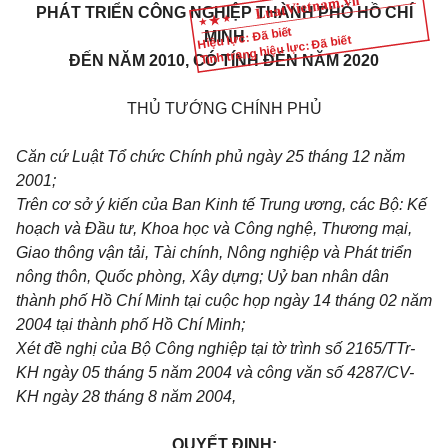
PHÁT TRIỂN CÔNG NGHIỆP THÀNH PHỐ HỒ CHÍ
Hiệu lực: Đã biết
MINH
Tình trạng hiệu lực: Đã biết
ĐẾN NĂM 2010, CÓ TÍNH ĐẾN NĂM 2020
THỦ TƯỚNG CHÍNH PHỦ
Căn cứ Luật Tổ chức Chính phủ ngày 25 tháng 12 năm
2001;
Trên cơ sở ý kiến của Ban Kinh tế Trung ương, các Bộ: Kế
hoạch và Đầu tư, Khoa học và Công nghệ, Thương mại,
Giao thông vận tải, Tài chính, Nông nghiệp và Phát triển
nông thôn, Quốc phòng, Xây dựng; Uỷ ban nhân dân
thành phố Hồ Chí Minh tại cuộc họp ngày 14 tháng 02 năm
2004 tại thành phố Hồ Chí Minh;
Xét đề nghị của Bộ Công nghiệp tại tờ trình số 2165/TTr-
KH ngày 05 tháng 5 năm 2004 và công văn số 4287/CV-
KH ngày 28 tháng 8 năm 2004,
QUYẾT ĐỊNH: