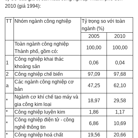
2010 (giá 1994):
TT
Nhóm ngành công nghiệp
Tỷ trọng so với toàn
ngành (%)
2005
2010
Toàn ngành công nghiệp
100,00
100,00
Thành phố, gồm có:
Công nghiệp khai thác
1
0,06
0,04
khoáng sản
2
Công nghiệp chế biến
97,09
97,68
Các ngành công nghiệp cơ
a
47,25
62,10
bản
Ngành cơ khí chế tạo máy và
*
18,97
29,58
gia công kim loại
*
Công nghiệp luyện kim
1,86
1,17
Công nghiệp điện tử - công
*
6,86
10,69
nghệ thông tin
*
Công nghiệp hoá chất
19,56
20,66