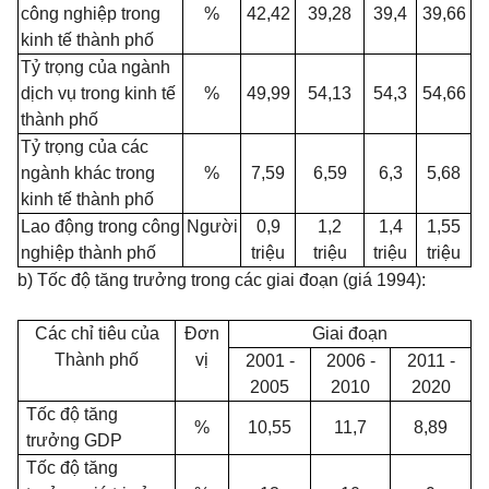
công nghiệp trong
%
42,42
39,28
39,4
39,66
kinh tế thành phố
Tỷ trọng của ngành
dịch vụ trong kinh tế
%
49,99
54,13
54,3
54,66
thành phố
Tỷ trọng của các
ngành khác trong
%
7,59
6,59
6,3
5,68
kinh tế thành phố
Lao động trong công
Người
0,9
1,2
1,4
1,55
nghiệp thành phố
triệu
triệu
triệu
triệu
b) Tốc độ tăng trưởng trong các giai đoạn (giá 1994):
Các chỉ tiêu của
Đơn
Giai đoạn
Thành phố
vị
2001 -
2006 -
2011 -
2005
2010
2020
Tốc độ tăng
%
10,55
11,7
8,89
trưởng GDP
Tốc độ tăng