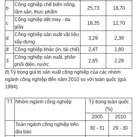
Công nghiệp chế biến nông,
b
25,73
18,70
lâm sản,
thực phẩm
Công nghiệp dệt may - da
c
18,35
12,70
giầy
Công nghiệp sản xuất vật liệu
d
3,29
2,39
xây dựng
đ
Công nghiệp khác (in, tái chế)
2,47
1,80
Công nghiệp sản xuất, phân
3
2,85
2,28
phối điện, nước
đ) Tỷ trọng giá trị sản xuất công nghiệp của các nhóm
ngành công nghiệp
đến năm 2010 so với toàn quốc (giá
1994).
TT
Nhóm ngành công nghiệp
Tỷ trọng toàn quốc
(%)
2005
2010
Toàn ngành công nghiệp trên
30 - 31
29 - 30
địa bàn