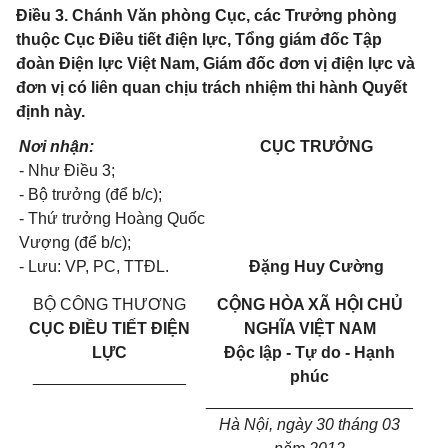
Điều 3. Chánh Văn phòng Cục, các Trưởng phòng
thuộc Cục Điều tiết điện lực, Tổng giám đốc Tập
đoàn Điện lực Việt Nam, Giám đốc đơn vị điện lực và
đơn vị có liên quan chịu trách nhiệm thi hành Quyết
định này.
Nơi nhận:
CỤC TRƯỞNG
- Như Điều 3;
- Bộ trưởng (để b/c);
- Thứ trưởng Hoàng Quốc
Vượng (để b/c);
- Lưu: VP, PC, TTĐL.
Đặng Huy Cường
BỘ CÔNG THƯƠNG
CỘNG HÒA XÃ HỘI CHỦ
CỤC ĐIỀU TIẾT ĐIỆN
NGHĨA VIỆT NAM
LỰC
Độc lập - Tự do - Hạnh
_________________
phúc
_______________________
Hà Nội, ngày 30 tháng 03