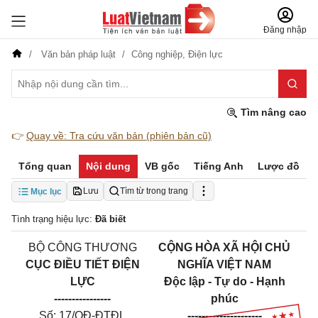
Đăng nhập
Văn bản pháp luật
Công nghiệp,
Điện lực
Tìm nâng cao
👉
Quay về: Tra cứu văn bản (phiên bản cũ)
Tổng quan
Nội dung
VB gốc
Tiếng Anh
Lược đồ
Lưu
Tìm từ trong trang
Mục lục
Tình trạng hiệu lực:
Đã biết
BỘ CÔNG THƯƠNG
CỘNG HÒA XÃ HỘI CHỦ
CỤC ĐIỀU TIẾT ĐIỆN
NGHĨA VIỆT NAM
LỰC
Độc lập - Tự do - Hạnh
----------------
phúc
Số: 17/QĐ-ĐTĐL
---------------------