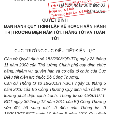
Hà Nội, ngày 30 tháng 03
Hiệu lực: Đã biết
Tình trạng hiệu lực: Đã biết
năm 2012
QUYẾT ĐỊNH
BAN HÀNH QUY TRÌNH LẬP KẾ HOẠCH VẬN HÀNH
THỊ TRƯỜNG ĐIỆN NĂM TỚI, THÁNG TỚI VÀ TUẦN
TỚI
-------------------------
CỤC TRƯỞNG CỤC ĐIỀU TIẾT ĐIỆN LỰC
Căn cứ Quyết định số 153/2008/QĐ-TTg ngày 28 tháng
11 năm 2008 của Thủ tướng Chính phủ quy định chức
năng, nhiệm vụ, quyền hạn và cơ cấu tổ chức của Cục
Điều tiết điện lực thuộc Bộ Công Thương;
Căn cứ Thông tư số 18/2010/TT-BCT ngày 10 tháng 5
năm 2010 của Bộ Công Thương Quy định vận hành thị
trường phát điện cạnh tranh; Thông tư số 45/2011/TT-
BCT ngày 30 tháng 12 năm 2011 của Bộ Công Thương
sửa đổi, bổ sung một số điều của Thông tư số
18/2010/TT-BCT ngày 10 tháng 5 năm 2010 Quy định