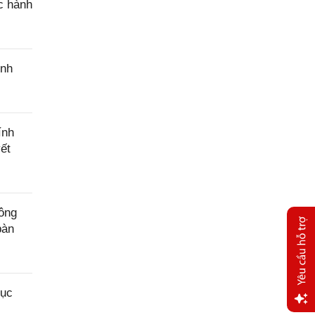
c hành
ính
ính
ết
ông
bàn
tục