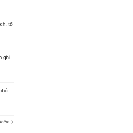
ch, tổ
h ghi
 phó
 thêm