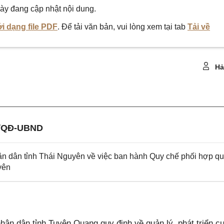
ày đang cập nhật nội dung.
i dạng file PDF
. Để tải văn bản, vui lòng xem tại tab
Tải về
Hả
3/QĐ-UBND
 dân tỉnh Thái Nguyên về việc ban hành Quy chế phối hợp q
yên
n dân tỉnh Tuyên Quang quy định về quản lý, phát triển c