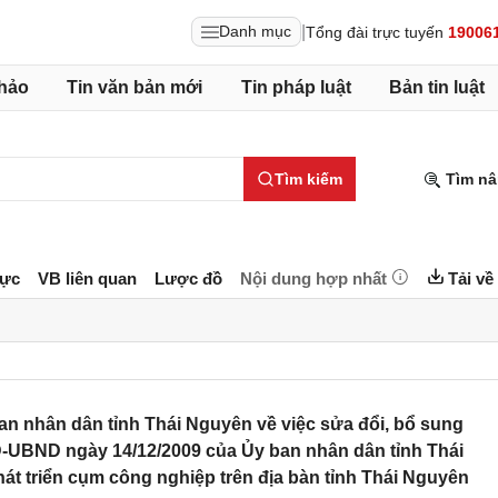
|
Danh mục
Tổng đài trực tuyến
19006
hảo
Tin văn bản mới
Tin pháp luật
Bản tin luật
Tìm kiếm
Tìm nâ
lực
VB liên quan
Lược đồ
Nội dung hợp nhất
Tải về
n nhân dân tỉnh Thái Nguyên về việc sửa đổi, bổ sung
Đ-UBND ngày 14/12/2009 của Ủy ban nhân dân tỉnh Thái
t triển cụm công nghiệp trên địa bàn tỉnh Thái Nguyên