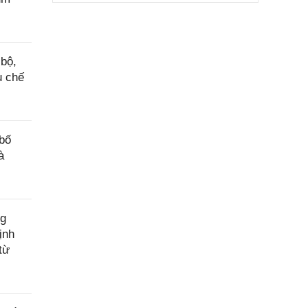
bộ,
u chế
bố
à
ng
ịnh
từ