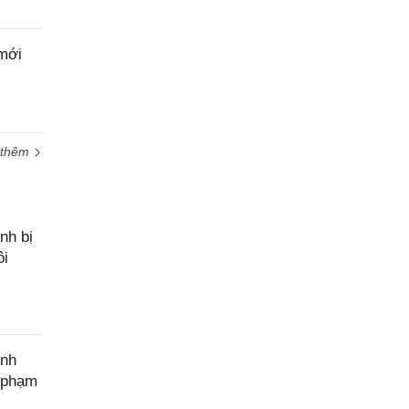
Yêu
cầu
hỗ trợ
mới
 thêm
nh bị
ôi
ính
c phạm