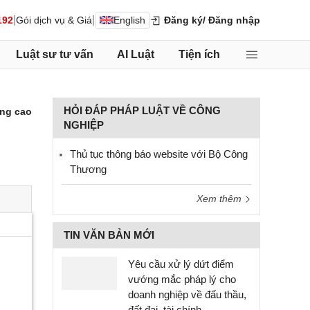
|
|
192
Gói dịch vụ & Giá
English
Đăng ký
/ Đăng nhập
Luật sư tư vấn
AI Luật
Tiện ích
HỎI ĐÁP PHÁP LUẬT VỀ CÔNG
ng cao
NGHIỆP
Thủ tục thông báo website với Bộ Công
Thương
Xem thêm
TIN VĂN BẢN MỚI
Yêu cầu xử lý dứt điểm
vướng mắc pháp lý cho
doanh nghiệp về đấu thầu,
đất đai, tài chính