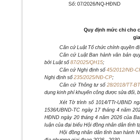
Số: 07/2026/NQ-HĐND
Quy định mức chi cho 
gi
Căn cứ Luật Tổ chức chính quyền đ
Căn cứ Luật Ban hành văn bản qu
bởi Luật số
87/2025/QH15
;
Căn cứ Nghị định số
45/2012/NĐ-C
Nghị định số
235/2025/NĐ-CP
;
Căn cứ Thông tư số
28/2018/TT-B
dụng kinh phí khuyến công được sửa đổi, 
Xét Tờ trình số 1014/TTr-UBND ngà
1536/UBND-TC ngày 17 tháng 4 năm 2026
HĐND ngày 20 tháng 4 năm 2026 của Ban 
luận của đại biểu Hội đồng nhân dân tỉnh tạ
Hội đồng nhân dân tỉnh ban hành N
địa phương giai đoạn 2026 - 2030.