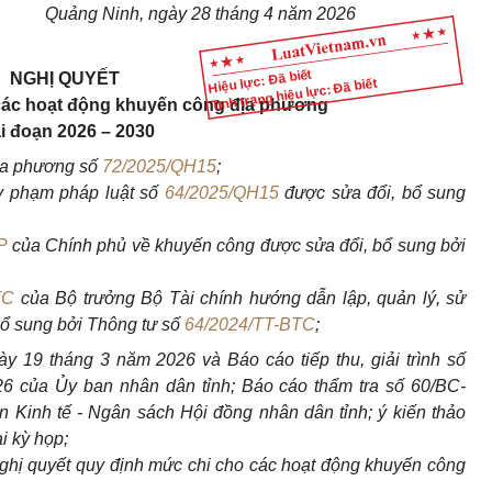
Quảng Ninh, ngày 28 tháng 4 năm 2026
Hiệu lực: Đã biết
NGHỊ QUYẾT
Tình trạng hiệu lực: Đã biết
các hoạt động khuyến công địa phương
ai đoạn 2026 – 2030
ịa phương số
72/2025/QH15
;
y phạm pháp luật số
64/2025/QH15
được sửa đổi, bổ sung
P
của Chính phủ về khuyến công được sửa đổi, bổ sung bởi
TC
của Bộ trưởng Bộ Tài chính hướng dẫn lập, quản lý, sử
bổ sung bởi Thông tư số
64/2024/TT-BTC
;
y 19 tháng 3 năm 2026 và Báo cáo tiếp thu, giải trình số
 của Ủy ban nhân dân tỉnh; Báo cáo thẩm tra số 60/BC-
Kinh tế - Ngân sách Hội đồng nhân dân tỉnh; ý kiến thảo
i kỳ họp;
ghị quyết quy định mức chi cho các hoạt động khuyến công