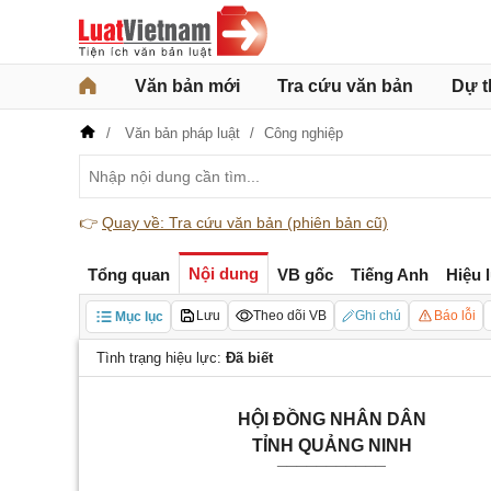
Văn bản mới
Tra cứu văn bản
Dự t
Văn bản pháp luật
Công nghiệp
👉
Quay về: Tra cứu văn bản (phiên bản cũ)
Nội dung
Tổng quan
VB gốc
Tiếng Anh
Hiệu 
Lưu
Theo dõi VB
Ghi chú
Báo lỗi
Mục lục
Tình trạng hiệu lực:
Đã biết
HỘI ĐỒNG NHÂN DÂN
TỈNH QUẢNG NINH
___________