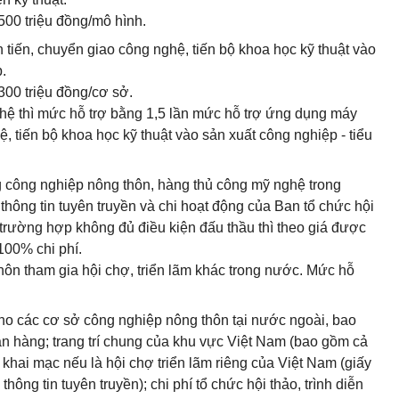
00 triệu đồng/mô hình.
n tiến, chuyển giao công nghệ, tiến bộ khoa học kỹ thuật vào
.
00 triệu đồng/cơ sở.
hệ thì mức hỗ trợ bằng 1,5 lần mức hỗ trợ ứng dụng máy
hệ, tiến bộ khoa học kỹ thuật vào sản xuất công nghiệp - tiểu
ng công nghiệp nông thôn, hàng thủ công mỹ nghệ trong
 thông tin tuyên truyền và chi hoạt động của Ban tổ chức hội
 trường hợp không đủ điều kiện đấu thầu thì theo giá được
100% chi phí.
ôn tham gia hội chợ, triển lãm khác trong nước. Mức hỗ
 cho các cơ sở công nghiệp nông thôn tại nước ngoài, bao
an hàng; trang trí chung của khu vực Việt Nam (bao gồm cả
 khai mạc nếu là hội chợ triển lãm riêng của Việt Nam (giấy
 thông tin tuyên truyền); chi phí tổ chức hội thảo, trình diễn