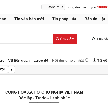
|
Danh mục
Tổng đài trực tuyến
19006
hảo
Tin văn bản mới
Tin pháp luật
Bản tin luật
Tìm kiếm
Tìm nâ
lực
VB liên quan
Lược đồ
Nội dung hợp nhất
Tải về
In
CỘNG HÒA XÃ HỘI CHỦ NGHĨA VIỆT NAM
Độc lập - Tự do - Hạnh phúc
______________