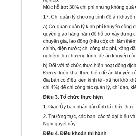
Mức hỗ trợ: 30% chi phí nhưng không quá 
17. Chi quản lý chương trình đề án khuyến
a) Cơ quan quản lý kinh phí khuyến công 
quyền giao hàng năm để hỗ trợ xây dựng cá
chuyên gia, lao động (nếu có); chi làm thê
chính, điện nước; chi công tác phí, xăng dầu
nghiệm thu chương trình, đề án khuyến công
b) Đối với tổ chức thực hiện hoạt động dịc
Đơn vị triển khai thực hiện đề án khuyến 
địa bàn có điều kiện kinh tế - xã hội khó 
chi 4%) để chi công tác quản lý, chỉ đạo, ki
Điều 3. Tổ chức thực hiện
1. Giao Ủy ban nhân dân tỉnh tổ chức thực 
2. Thường trực, các ban, các tổ đại biểu và
Nghị quyết này.
Điều 4. Điều khoản thi hành