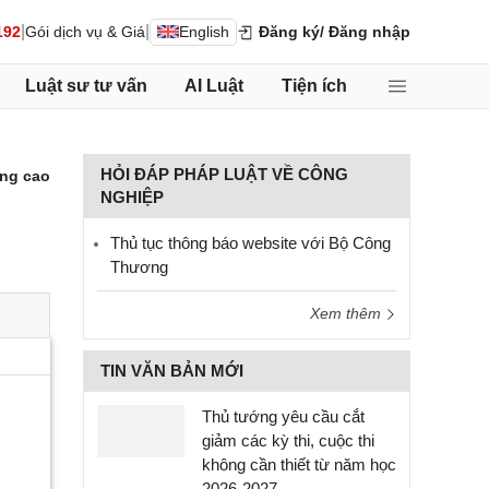
|
|
192
Gói dịch vụ & Giá
English
Đăng ký
/ Đăng nhập
Luật sư tư vấn
AI Luật
Tiện ích
HỎI ĐÁP PHÁP LUẬT VỀ CÔNG
ng cao
NGHIỆP
Thủ tục thông báo website với Bộ Công
Thương
Xem thêm
TIN VĂN BẢN MỚI
Thủ tướng yêu cầu cắt
giảm các kỳ thi, cuộc thi
không cần thiết từ năm học
2026-2027