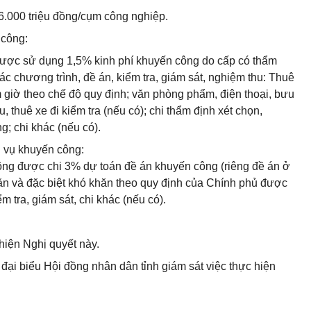
6.000 triệu đồng/cụm công nghiệp.
 công:
được sử dụng 1,5% kinh phí khuyến công do cấp có thẩm
c chương trình, đề án, kiểm tra, giám sát, nghiệm thu: Thuê
m giờ theo chế độ quy định; văn phòng phẩm, điện thoại, bưu
, thuê xe đi kiểm tra (nếu có); chi thẩm định xét chọn,
; chi khác (nếu có).
h vụ khuyến công:
công được chi 3% dự toán đề án khuyến công (riêng đề án ở
khăn và đặc biệt khó khăn theo quy định của Chính phủ được
ểm tra, giám sát, chi khác (nếu có).
hiện Nghị quyết này.
 đại biểu Hội đồng nhân dân tỉnh giám sát việc thực hiện