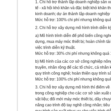
1. Chi hỗ trợ thành lập doanh nghiệp sản x
tế - xã hội khó khăn và đặc biệt khó khăn 
kinh doanh; dự án thành lập doanh nghiệp 
Mức hỗ trợ: 100% chi phí nhưng không quá
2. Chi hỗ trợ xây dựng mô hình trình diễn k
a) Mô hình trình diễn để phổ biến công ng
dựng, mua máy móc thiết bị; hoàn chỉnh tài 
việc trình diễn kỹ thuật.
Mức hỗ trợ: 30% chi phí nhưng không quá 1
b) Mô hình của các cơ sở công nghiệp nôn
truyền, nhân rộng để các tổ chức, cá nhân k
quy trình công nghệ; hoàn thiện quy trình sả
Mức hỗ trợ: 100% chi phí nhưng không quá
3. Chi hỗ trợ xây dựng mô hình thí điểm v
trong công nghiệp cho các cơ sở sản xuất 
vật liệu; đổi mới máy móc thiết bị, dây ch
nâng cao trình độ tay nghề công nhân; tiêu 
quy trình sản xuất phục vụ cho việc trình di