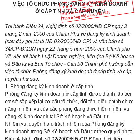
VIỆC TỔ CHỨC PHÒNG ĐĂNG KÝ KINH DOANH
Hiệu lực: Đã biết
Ở CẤP TỈNH VÀ CẤP HUYỆN
Tình trạng hiệu lực: Đã biết
Thi hành Điều 24, Nghị định số 02/2000/NĐ-CP ngày 3
tháng 2 năm 2000 của Chính Phủ về đăng ký kinh doanh
(sau đây gọi tắt là NĐ 02/2000/NĐ-CP) và văn bản số
34/CP-ĐMDN ngày 22 tháng 5 năm 2000 của Chính phủ
Về việc thi hành Luật Doanh nghiệp, liên tịch Bộ Kế hoạch
và Đầu tư và Ban Tổ chức - Cán bộ Chính phủ hướng dẫn
việc tổ chức Phòng đăng ký kinh doanh ở cấp tỉnh và cấp
huyện như sau:
1. Phòng đăng ký kinh doanh ở cấp tỉnh
Phòng đăng ký kinh doanh ở cấp tỉnh được thành lập trên
cơ sở sắp xếp lại cơ cấu tổ chức, đổi tên, điều chỉnh chức
năng, nhiệm vụ của các phòng đang thực hiện nhiệm vụ
đăng ký kinh doanh tại Sở Kế hoạch và Đầu tư.
Nhiệm vụ, quyền hạn, trách nhiệm của Phòng đăng ký
kinh doanh trong Sở Kế hoạch và Đầu tư theo quy định tại
Điều 4, Nghị định số 02/2000/NĐ-CP. Đồng thời, tiếp