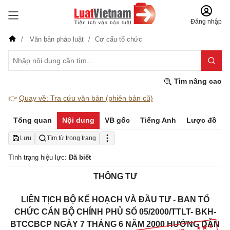
Đăng nhập
Văn bản pháp luật
Cơ cấu tổ chức
Tìm nâng cao
👉
Quay về: Tra cứu văn bản (phiên bản cũ)
Tổng quan
Nội dung
VB gốc
Tiếng Anh
Lược đồ
Lưu
Tìm từ trong trang
Tình trạng hiệu lực:
Đã biết
THÔNG TƯ
LIÊN TỊCH BỘ KẾ HOẠCH VÀ ĐẦU TƯ - BAN TỔ
CHỨC CÁN BỘ CHÍNH PHỦ SỐ 05/2000/TTLT- BKH-
BTCCBCP NGÀY 7 THÁNG 6 NĂM 2000
HƯỚNG DẪN