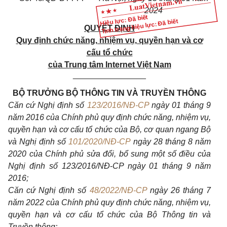
2024
Hiệu lực: Đã biết
Tình trạng hiệu lực: Đã biết
QUYẾT ĐỊNH
Quy định chức năng, nhiệm vụ, quyền hạn và cơ
cấu tổ chức
của Trung tâm Internet Việt Nam
________________
BỘ TRƯỞNG BỘ THÔNG TIN VÀ TRUYỀN THÔNG
Căn cứ
Nghị định số
123/2016/NĐ-CP
ngày 01 tháng 9
năm 2016 của Chính phủ quy định chức năng, nhiệm vụ,
quyền hạn và cơ cấu tổ chức của Bộ, cơ quan ngang Bộ
và Nghị định số
101/2020/NĐ-CP
ngày 28 tháng 8 năm
2020 của Chính phủ sửa đổi, bổ sung một số điều của
Nghị định số 123/2016/NĐ
-
CP ngày 01 tháng 9 năm
2016;
Căn cứ
Nghị định số
48/2022/NĐ-CP
ngày 26 tháng 7
năm 2022 của Chính phủ quy định chức năng, nhiệm vụ,
quyền hạn và cơ cấu tổ chức của Bộ Thông tin và
Truyền thông;