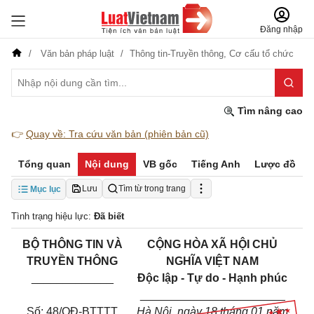
Đăng nhập
Văn bản pháp luật
Thông tin-Truyền thông,
Cơ cấu tổ chức
Tìm nâng cao
👉
Quay về: Tra cứu văn bản (phiên bản cũ)
Tổng quan
Nội dung
VB gốc
Tiếng Anh
Lược đồ
Lưu
Tìm từ trong trang
Mục lục
Tình trạng hiệu lực:
Đã biết
BỘ THÔNG TIN VÀ
CỘNG HÒA XÃ HỘI CHỦ
TRUYỀN THÔNG
NGHĨA VIỆT NAM
_____________
Độc lập - Tự do - Hạnh phúc
_______________________
Số: 48/QĐ-BTTTT
Hà Nội, ngày 18 tháng 01 năm