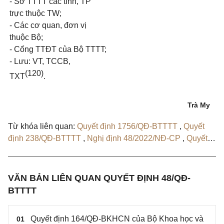
- Sở TTTT các tỉnh, TP
trực thuộc TW;
- Các cơ quan, đơn vị
thuộc Bộ;
- Cổng TTĐT của Bộ TTTT;
- Lưu: VT, TCCB,
(120)
TXT
.
Trà My
Từ khóa liên quan:
Quyết định 1756/QĐ-BTTTT
,
Quyết
định 238/QĐ-BTTTT
,
Nghị định 48/2022/NĐ-CP
,
Quyết
định 164/QĐ-BKHCN
VĂN BẢN LIÊN QUAN QUYẾT ĐỊNH 48/QĐ-
BTTTT
Quyết định 164/QĐ-BKHCN của Bộ Khoa học và
01