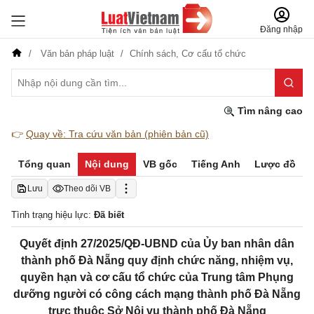
Đăng nhập
Văn bản pháp luật
Chính sách,
Cơ cấu tổ chức
Tìm nâng cao
👉
Quay về: Tra cứu văn bản (phiên bản cũ)
Tổng quan
Nội dung
VB gốc
Tiếng Anh
Lược đồ
Lưu
Theo dõi VB
Tình trạng hiệu lực:
Đã biết
Quyết định 27/2025/QĐ-UBND của Ủy ban nhân dân
thành phố Đà Nẵng quy định chức năng, nhiệm vụ,
quyền hạn và cơ cấu tổ chức của Trung tâm Phụng
dưỡng người có công cách mạng thành phố Đà Nẵng
trực thuộc Sở Nội vụ thành phố Đà Nẵng