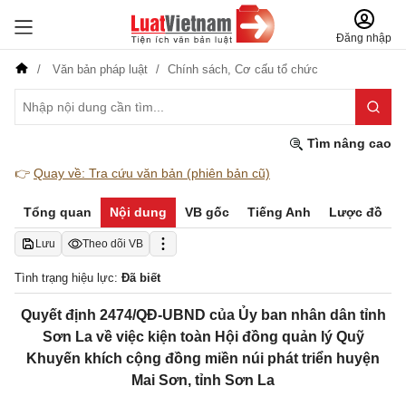
Đăng nhập
Văn bản pháp luật
Chính sách,
Cơ cấu tổ chức
Tìm nâng cao
👉
Quay về: Tra cứu văn bản (phiên bản cũ)
Tổng quan
Nội dung
VB gốc
Tiếng Anh
Lược đồ
Lưu
Theo dõi VB
Tình trạng hiệu lực:
Đã biết
Quyết định 2474/QĐ-UBND của Ủy ban nhân dân tỉnh
Sơn La về việc kiện toàn Hội đồng quản lý Quỹ
Khuyến khích cộng đồng miền núi phát triển huyện
Mai Sơn, tỉnh Sơn La