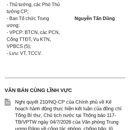
- Thủ tướng, các Phó Thủ
tướng CP;
- Ban Tổ chức Trung
Nguyễn Tấn Dũng
ương;
- VPCP: BTCN, các PCN,
Cổng TTĐT, Vụ KTN,
VPBCS (5);
- Lưu: VT, TCCV.
VĂN BẢN CÙNG LĨNH VỰC
Nghị quyết 210/NQ-CP của Chính phủ về Kế
hoạch hành động thực hiện kết luận của đồng chí
Tổng Bí thư, Chủ tịch nước tại Thông báo 117-
TB/VPTW ngày 04/7/2026 của Văn phòng Trung
ương Đảng về công tác phòng, chống bão, lũ,