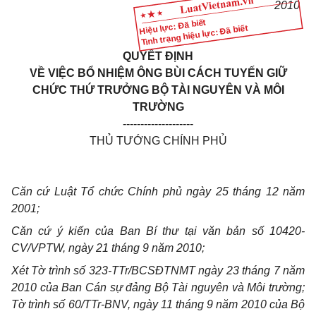
2010
Hiệu lực: Đã biết
Tình trạng hiệu lực: Đã biết
QUYẾT ĐỊNH
VỀ VIỆC BỔ NHIỆM ÔNG BÙI CÁCH TUYẾN GIỮ
CHỨC THỨ TRƯỞNG BỘ TÀI NGUYÊN VÀ MÔI
TRƯỜNG
--------------------
THỦ TƯỚNG CHÍNH PHỦ
Căn cứ Luật Tổ chức Chính phủ ngày 25 tháng 12 năm
2001;
Căn cứ ý kiến của Ban Bí thư tại văn bản số 10420-
CV/VPTW, ngày 21 tháng 9 năm 2010;
Xét Tờ trình số 323-TTr/BCSĐTNMT ngày 23 tháng 7 năm
2010 của Ban Cán sự đảng Bộ Tài nguyên và Môi trường;
Tờ trình số 60/TTr-BNV, ngày 11 tháng 9 năm 2010 của Bộ