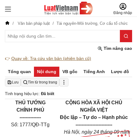
Đăng nhập
Văn bản pháp luật
Tài nguyên-Môi trường,
Cơ cấu tổ chức
Tìm nâng cao
👉
Quay về: Tra cứu văn bản (phiên bản cũ)
Tổng quan
Nội dung
VB gốc
Tiếng Anh
Lược đồ
Lưu
Tìm từ trong trang
Tình trạng hiệu lực:
Đã biết
THỦ TƯỚNG
CỘNG HÒA XÃ HỘI CHỦ
CHÍNH PHỦ
NGHĨA VIỆT
--------------
Độc lập – Tự do – Hạnh phúc
Số: 1777/QĐ-TTg
------------------------
Hà Nội, ngày 24 tháng 09 năm