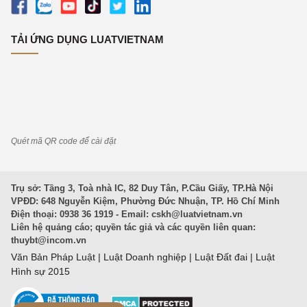
TẢI ỨNG DỤNG LUATVIETNAM
Quét mã QR code để cài đặt
Trụ sở: Tầng 3, Toà nhà IC, 82 Duy Tân, P.Cầu Giấy, TP.Hà Nội
VPĐD: 648 Nguyễn Kiệm, Phường Đức Nhuận, TP. Hồ Chí Minh
Điện thoại: 0938 36 1919 - Email:
cskh@luatvietnam.vn
Liên hệ quảng cáo; quyền tác giả và các quyền liên quan:
thuybt@incom.vn
Văn Bản Pháp Luật
|
Luật Doanh nghiệp
|
Luật Đất đai
|
Luật
Hình sự 2015