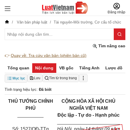
Đăng nhập
Văn bản pháp luật
Tài nguyên-Môi trường,
Cơ cấu tổ chức
Tìm nâng cao
👉
Quay về: Tra cứu văn bản (phiên bản cũ)
Tổng quan
Nội dung
VB gốc
Tiếng Anh
Lược đồ
Lưu
Tìm từ trong trang
Mục lục
Tình trạng hiệu lực:
Đã biết
THỦ TƯỚNG CHÍNH
CỘNG HÒA XÃ HỘI CHỦ
PHỦ
NGHĨA VIỆT NAM
__________
Độc lập - Tự do - Hạnh phúc
________________________
Số: 1527/QĐ-TTg
Hà Nội, ngày 14 tháng 09 năm