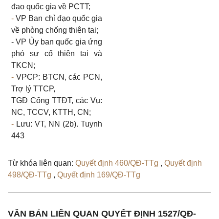
đạo quốc gia về PCTT;
-
VP Ban chỉ đạo quốc gia
về phòng chống thiên tai;
- VP Ủy ban quốc gia ứng
phó sự
cố
thiên tai và
TKCN;
-
VPCP:
BTCN,
các
PCN,
Trợ
lý
TTCP,
TGĐ Cổng TTĐT, các Vụ:
NC,
TCCV, KTTH, CN;
-
Lưu: VT, NN (2b). Tuynh
443
Từ khóa liên quan:
Quyết định 460/QĐ-TTg
,
Quyết định
498/QĐ-TTg
,
Quyết định 169/QĐ-TTg
VĂN BẢN LIÊN QUAN QUYẾT ĐỊNH 1527/QĐ-