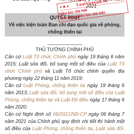
2021
Hiệu lực: Đã biết
Tình trạng hiệu lực: Đã biết
QUYẾT ĐỊNH
Về việc kiện toàn Ban chỉ đạo quốc gia về phòng,
chống thiên tai
_____________
THỦ TƯỚNG CHÍNH PHỦ
Căn cứ
Luật Tổ chức Chính phủ
ngày 19 tháng 6 năm
2015; Luật sửa đổi, bổ sung một số điều của
Luật Tổ
chức Chính phủ
và Luật Tổ chức chính quy
ề
n địa
phương ngày 22 tháng 11 năm 2019;
Căn c
ứ
Luật Phòng, chống thiên tai
ngày 19 tháng 6
năm 2013;
Luật sửa đổi, bổ sung một số điều của Luật
Phòng, chống thiên tai và Luật Đê điều
ngày 1
7
tháng 6
năm 2020;
Căn cứ Nghị định số
66/2021/NĐ-CP
ngày 06 tháng
7
năm 2021 của Chính phủ quy định chi tiết thi hành một
số điều của
Luật Phòng, chống thiên tai
,
Luật sửa đổi,