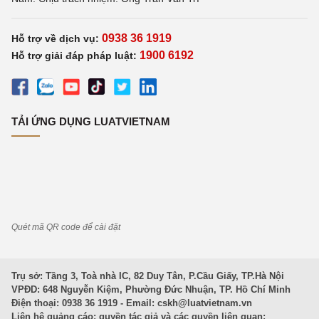
0938 36 1919
Hỗ trợ về dịch vụ:
1900 6192
Hỗ trợ giải đáp pháp luật:
TẢI ỨNG DỤNG LUATVIETNAM
Quét mã QR code để cài đặt
Trụ sở: Tầng 3, Toà nhà IC, 82 Duy Tân, P.Cầu Giấy, TP.Hà Nội
VPĐD: 648 Nguyễn Kiệm, Phường Đức Nhuận, TP. Hồ Chí Minh
Điện thoại: 0938 36 1919 - Email:
cskh@luatvietnam.vn
Liên hệ quảng cáo; quyền tác giả và các quyền liên quan: