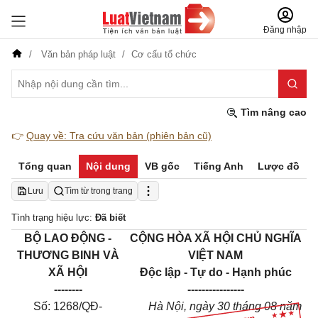
Đăng nhập
Văn bản pháp luật
Cơ cấu tổ chức
Tìm nâng cao
👉
Quay về: Tra cứu văn bản (phiên bản cũ)
Tổng quan
Nội dung
VB gốc
Tiếng Anh
Lược đồ
Lưu
Tìm từ trong trang
Tình trạng hiệu lực:
Đã biết
BỘ LAO ĐỘNG -
CỘNG HÒA XÃ HỘI CHỦ NGHĨA
THƯƠNG BINH VÀ
VIỆT NAM
XÃ HỘI
Độc lập - Tự do - Hạnh phúc
--------
----------------
Số: 1268/QĐ-
Hà Nội, ngày 30 tháng 08 năm