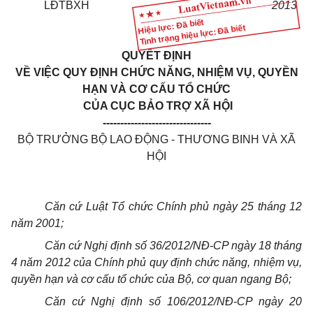
LĐTBXH
2013
Hiệu lực: Đã biết
Tình trạng hiệu lực: Đã biết
QUYẾT ĐỊNH
VỀ VIỆC QUY ĐỊNH CHỨC NĂNG, NHIỆM VỤ, QUYỀN
HẠN VÀ CƠ CẤU TỔ CHỨC
CỦA CỤC BẢO TRỢ XÃ HỘI
-------------------------------
BỘ TRƯỞNG BỘ LAO ĐỘNG - THƯƠNG BINH VÀ XÃ
HỘI
Căn cứ Luật Tổ chức Chính phủ ngày 25 tháng 12
năm 2001;
Căn cứ Nghị định số 36/2012/NĐ-CP ngày 18 tháng
4 năm 2012 của Chính phủ quy định chức năng, nhiệm vụ,
quyền hạn và cơ cấu tổ chức của Bộ, cơ quan ngang Bộ;
Căn cứ Nghị định số 106/2012/NĐ-CP ngày 20