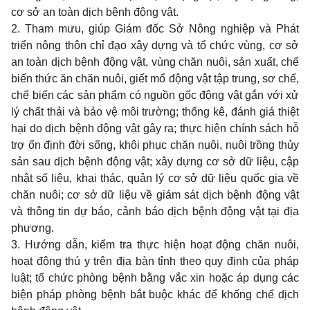
cơ sở an toàn dịch bệnh động vật.
2. Tham mưu, giúp Giám đốc Sở Nông nghiệp và Phát
triển nông thôn chỉ đạo xây dựng và tổ chức vùng, cơ sở
an toàn dịch bệnh động vật, vùng chăn nuôi, sản xuất, chế
biến thức ăn chăn nuôi, giết mổ động vật tập trung, sơ chế,
chế biến các sản phẩm có nguồn gốc động vật gắn với xử
lý chất thải và bảo vệ môi trường; thống kê, đánh giá thiệt
hại do dịch bệnh động vật gây ra; thực hiện chính sách hỗ
trợ ổn định đời sống, khôi phục chăn nuôi, nuôi trồng thủy
sản sau dịch bệnh động vật; xây dựng cơ sở dữ liệu, cập
nhật số liệu, khai thác, quản lý cơ sở dữ liệu quốc gia về
chăn nuôi; cơ sở dữ liệu về giám sát dịch bệnh động vật
và thông tin dự báo, cảnh báo dịch bệnh động vật tại địa
phương.
3. Hướng dẫn, kiểm tra thực hiện hoạt động chăn nuôi,
hoạt động thú y trên địa bàn tỉnh theo quy định của pháp
luật; tổ chức phòng bệnh bằng vắc xin hoặc áp dụng các
biện pháp phòng bệnh bắt buộc khác để khống chế dịch