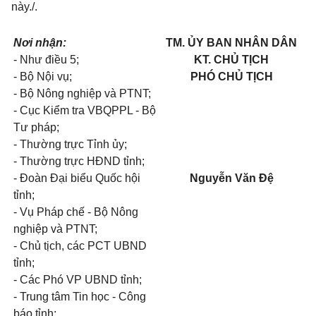
này./.
Nơi nhận:
TM. ỦY BAN NHÂN DÂN
- Như điều 5;
KT. CHỦ TỊCH
- Bộ Nội vụ;
PHÓ CHỦ TỊCH
- Bộ Nông nghiệp và PTNT;
- Cục Kiểm tra VBQPPL - Bộ
Tư pháp;
- Thường trực Tỉnh ủy;
- Thường trực HĐND tỉnh;
- Đoàn Đại biểu Quốc hội
Nguyễn Văn Đệ
tỉnh;
- Vụ Pháp chế - Bộ Nông
nghiệp và PTNT;
- Chủ tịch, các PCT UBND
tỉnh;
- Các Phó VP UBND tỉnh;
- Trung tâm Tin học - Công
báo tỉnh;