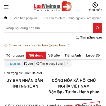
Đăng nhập
Văn bản pháp luật
Cơ cấu tổ chức,
Nông nghiệp-Lâm nghiệp
Tìm nâng cao
👉
Quay về: Tra cứu văn bản (phiên bản cũ)
Tổng quan
Nội dung
VB gốc
Tiếng Anh
Lược đồ
Lưu
Tìm từ trong trang
Mục lục
Tình trạng hiệu lực:
Đã biết
ỦY BAN NHÂN DÂN
CỘNG HÒA XÃ HỘI CHỦ
TỈNH NGHỆ AN
NGHĨA VIỆT NAM
_________
Độc lập - Tự do - Hạnh phúc
_________________