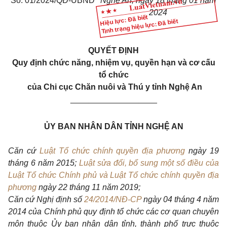
Số: 01/2024/QĐ-UBND
Nghệ An, ngày 18 tháng 01 năm
2024
Hiệu lực: Đã biết
Tình trạng hiệu lực: Đã biết
QUYẾT ĐỊNH
Quy định chức năng, nhiệm vụ, quyền hạn và cơ cấu
tổ chức
của Chi cục Chăn nuôi và Thú y tỉnh Nghệ An
___________________
ỦY BAN NHÂN DÂN TỈNH NGHỆ AN
Căn cứ
Luật Tổ chức chính quyền địa phương
ngày 19
tháng 6 năm 2015;
Luật sửa đổi, bổ sung một số điều của
Luật Tổ chức Chính phủ và Luật Tổ chức chính quyền địa
phương
ngày 22 tháng 11 năm 2019;
Căn cứ Nghị định số
24/2014/NĐ-CP
ngày 04 tháng 4 năm
2014 của Chính phủ quy định tổ chức các cơ quan chuyên
môn thuộc Ủy ban nhân dân tỉnh, thành phố trực thuộc