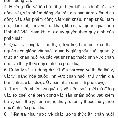
bệnh động vật.
4. Hướng dẫn và tổ chức thực hiện kiểm dịch nội địa về
động vật, sản phẩm động vật trên địa bàn tỉnh; kiểm dịch
động vật, sản phẩm động vật xuất khẩu, nhập khẩu, tạm
nhập tái xuất, chuyển cửa khẩu, kho ngoại quan, quá cảnh
lãnh thổ Việt Nam khi được ủy quyền theo quy định của
pháp luật.
5. Quản lý công tác thu thập, lưu trữ, bảo tồn, khai thác
nguồn gen giống vật nuôi; quản lý giống vật nuôi; quản lý
thức ăn chăn nuôi và các vật tư khác thuộc lĩnh vực chăn
nuôi và thú y theo quy định của pháp luật.
6. Quản lý và sử dụng dự trữ địa phương về thuốc thú y,
vật tư, hàng hóa thuộc lĩnh vực chăn nuôi, thú y trên địa
bàn tỉnh sau khi được Ủy ban nhân dân tỉnh phê duyệt.
7. Thực hiện nhiệm vụ quản lý về kiểm soát giết mổ động
vật, sơ chế, chế biến động vật, sản phẩm động vật; kiểm
tra vệ sinh thú y; hành nghề thú y; quản lý thuốc thú y theo
quy định của pháp luật.
8. Kiểm tra nhà nước về chất lượng thức ăn chăn nuôi