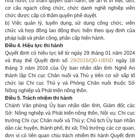
nhà nước có thẩm quyền ban hành, đề án vị trí việc làm,
cơ cấu ngạch công chức, chức danh nghề nghiệp viên
chức được cấp có thẩm quyền phê duyệt.
b) Việc quản lý, tuyển dụng, sử dụng công chức, viên
chức và hợp đồng lao động thực hiện theo quy định của
pháp luật và phân công, phân cấp hiện hành.
Điều 4. Hiệu lực thi hành
Quyết định có hiệu lực kể từ ngày 29 tháng 01 năm 2024
và thay thế Quyết định số
29/2016/QĐ-UBND
ngày 16
tháng 3 năm 2016 của Ủy ban nhân dân tỉnh Nghệ An
thành lập Chi cục Chăn nuôi và Thú y trên cơ sở sắp tổ
chức lại Chi cục Thú y và Phòng Chăn nuôi thuộc Sở
Nông nghiệp và Phát triển nông thôn.
Điều 5. Trách nhiệm thi hành
Chánh Văn phòng Ủy ban nhân dân tỉnh, Giám đốc các
Sở: Nông nghiệp và Phát triển nông thôn, Nội vụ; Chi cục
trưởng Chi cục Chăn nuôi và Thú y; Chủ tịch Ủy ban nhân
dân các huyện, thành phố, thị xã; Thủ trưởng các cơ quan,
đơn vị có liên quan chịu trách nhiệm thi hành Quyết định