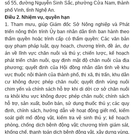
số 55, đường Nguyễn Sinh Sắc, phường Cửa Nam, thành
phố Vinh, tỉnh Nghệ An.
Điều 2. Nhiệm vụ, quyền hạn
1. Tham mưu, giúp Giám đốc Sở Nông nghiệp và Phát
triển nông thôn trình Ủy ban nhân dân tỉnh ban hành theo
thẩm quyền hoặc trình cấp có thẩm quyền: Các văn bản
quy phạm pháp luật, quy hoạch, chương trình, đề án, dự
án về lĩnh vực chăn nuôi và thú y; chiến lược, kế hoạch
phát triển chăn nuôi, quy định mật độ chăn nuôi của địa
phương; quyết định của Hội đồng nhân dân tỉnh về khu
vực thuộc nội thành của thành phố, thị xã, thị trấn, khu dân
cư không được phép chăn nuôi; quyết định vùng nuôi
chim yến và chính sách hỗ trợ khi di dời cơ sở chăn nuôi
ra khỏi khu vực không được phép chăn nuôi; chính sách
hỗ trợ, sản xuất, buôn bán, sử dụng thuốc thú y; các quy
định, chính sách, hướng dẫn về hoạt động giết mổ, kiểm
soát giết mổ động vật, kiểm tra vệ sinh thú y; kế hoạch
phòng, chống dịch bệnh động vật; chương trình giám sát,
khống chế, thanh toán dịch bệnh động vật, xây dựng vùng,