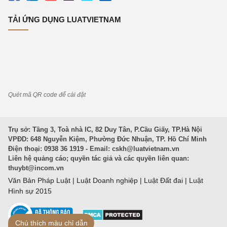
TẢI ỨNG DỤNG LUATVIETNAM
Quét mã QR code để cài đặt
Trụ sở: Tầng 3, Toà nhà IC, 82 Duy Tân, P.Cầu Giấy, TP.Hà Nội
VPĐD: 648 Nguyễn Kiệm, Phường Đức Nhuận, TP. Hồ Chí Minh
Điện thoại: 0938 36 1919 - Email:
cskh@luatvietnam.vn
Liên hệ quảng cáo; quyền tác giả và các quyền liên quan:
thuybt@incom.vn
Văn Bản Pháp Luật
|
Luật Doanh nghiệp
|
Luật Đất đai
|
Luật
Hình sự 2015
Chú thích màu chỉ dẫn