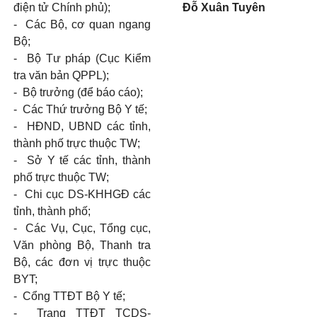
điện tử Chính phủ);
Đỗ Xuân Tuyên
-
Các Bộ, cơ quan ngang
Bộ;
-
Bộ Tư pháp (Cục Kiểm
tra văn bản QPPL);
-
Bộ trưởng (để báo cáo);
-
Các Thứ trưởng Bộ Y tế;
-
HĐND, UBND các tỉnh,
thành phố trực thuộc TW;
-
Sở Y tế các tỉnh, thành
phố trực thuộc TW;
-
Chi cục DS-KHHGĐ các
tỉnh, thành phố;
-
Các Vụ, Cục, Tổng cục,
Văn phòng Bộ, Thanh tra
Bộ, các đơn vị trực thuộc
BYT;
-
Cổng TTĐT Bộ Y tế;
-
Trang TTĐT TCDS-