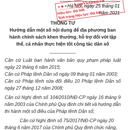
Hà Nội, ngày 25 tháng 01
Hiệu lực: Đã biết
Tình trạng hiệu lực: Đã biết
năm 2021
THÔNG TƯ
Hướng dẫn một số nội dung để địa phương ban
hành chính sách khen thưởng, hỗ trợ đối với tập
thể, cá nhân thực hiện tốt công tác dân số
__________
Căn cứ Luật ban hành văn bản quy phạm pháp luật
ngày 22 tháng 6 năm 2015;
Căn cứ Pháp lệnh Dân số ngày 09 tháng 01 năm 2003;
Căn cứ Pháp lệnh sửa đổi điều 10 Pháp lệnh Dân số
ngày 27 tháng 12 năm 2008;
Căn cứ Nghị định số 104/2010/NĐ-CP ngày 16 tháng 9
năm 2003 của Chính phủ Quy định chi tiết và hướng dẫn
thi hành một số điều của Pháp lệnh Dân số;
Căn cứ Nghị định số 75/2017/NĐ-CP ngày 20
tháng 6 năm 2017 của Chính phủ Quy định chức năng,