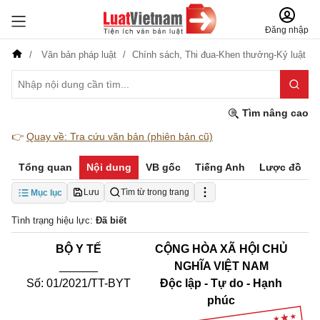
Đăng nhập
Văn bản pháp luật
Chính sách,
Thi đua-Khen thưởng-Kỷ luật
Tìm nâng cao
👉
Quay về: Tra cứu văn bản (phiên bản cũ)
Tổng quan
Nội dung
VB gốc
Tiếng Anh
Lược đồ
Lưu
Tìm từ trong trang
Mục lục
Tình trạng hiệu lực:
Đã biết
BỘ Y TẾ
CỘNG HÒA XÃ HỘI CHỦ
______
NGHĨA VIỆT NAM
Số: 01/2021/TT-BYT
Độc lập - Tự do - Hạnh
phúc
_______________________