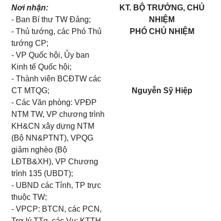
Nơi nhận:
KT. BỘ TRƯỞNG, CHỦ
- Ban Bí thư TW Đảng;
NHIỆM
- Thủ tướng, các Phó Thủ
PHÓ CHỦ NHIỆM
tướng CP;
- VP Quốc hội, Ủy ban
Kinh tế Quốc hội;
- Thành viên BCĐTW các
CT MTQG;
Nguyễn Sỹ Hiệp
- Các Văn phòng: VPĐP
NTM TW, VP chương trình
KH&CN xây dựng NTM
(Bộ NN&PTNT), VPQG
giảm nghèo (Bộ
LĐTB&XH), VP Chương
trình 135 (UBDT);
- UBND các Tỉnh, TP trực
thuộc TW;
- VPCP: BTCN, các PCN,
Trợ lý TTg, các Vụ: KTTH,