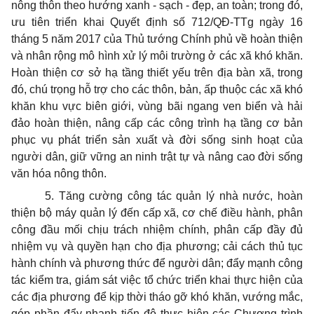
nông thôn theo hướng xanh - sạch - đẹp, an toàn; trong đó,
ưu tiên triển khai Quyết định số 712/QĐ-TTg ngày 16
tháng 5 năm 2017 của Thủ tướng Chính phủ về hoàn thiện
và nhân rộng mô hình xử lý môi trường ở các xã khó khăn.
Hoàn thiện cơ sở hạ tầng thiết yếu trên địa bàn xã, trong
đó, chú trọng hỗ trợ cho các thôn, bản, ấp thuộc các xã khó
khăn khu vực biên giới, vùng bãi ngang ven biển và hải
đảo hoàn thiện, nâng cấp các công trình hạ tầng cơ bản
phục vụ phát triển sản xuất và đời sống sinh hoạt của
người dân, giữ vững an ninh trật tự và nâng cao đời sống
văn hóa nông thôn.
5. Tăng cường công tác quản lý nhà nước, hoàn
thiện bộ máy quản lý đến cấp xã, cơ chế điều hành, phân
công đầu mối chịu trách nhiệm chính, phân cấp đầy đủ
nhiệm vụ và quyền hạn cho địa phương; cải cách thủ tục
hành chính và phương thức để người dân; đẩy mạnh công
tác kiểm tra, giám sát việc tổ chức triển khai thực hiện của
các địa phương để kịp thời tháo gỡ khó khăn, vướng mắc,
góp phần đẩy nhanh tiến độ thực hiện các Chương trình