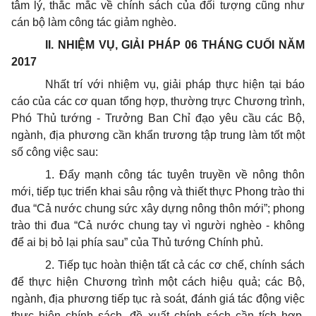
tâm lý, thắc mắc về chính sách của đối tượng cũng như
cán bộ làm công tác giảm nghèo.
II. NHIỆM VỤ, GIẢI PHÁP 06 THÁNG CU
Ố
I NĂM
2017
Nhất trí với nhiệm vụ, giải pháp thực hiện tại báo
cáo của các cơ quan tổng hợp, thường trực Chương trình,
Phó Thủ tướng - Trưởng Ban Chỉ đạo yêu cầu các Bộ,
ngành, địa phương cần khẩn trương tập trung làm tốt một
số công việc sau:
1. Đẩy mạnh công tác tuyên truyền về nông thôn
mới, tiếp tục triển khai sâu rộng và thiết thực Phong trào thi
đua “Cả nước chung sức xây dựng nông thôn mới”; phong
trào thi đua “Cả nước chung tay vì người nghèo - không
để ai bị bỏ lại phía sau” của Thủ tướng Chính phủ.
2. Tiếp tục hoàn thiện tất cả các cơ chế, chính sách
để thực hiện Chương trình một cách hiệu quả; các Bộ,
ngành, địa phương tiếp tục rà soát, đánh giá tác động việc
thực hiện chính sách, đề xuất chính sách cần tích hợp,