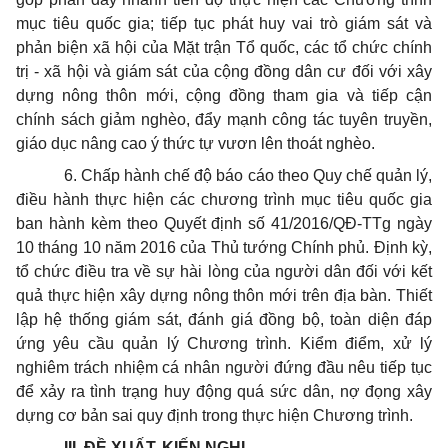
mục tiêu quốc gia; tiếp tục phát huy vai trò giám sát và
phản biện xã hội của Mặt trận Tổ quốc, các tổ chức chính
trị - xã hội và giám sát của cộng đồng dân cư đối với xây
dựng nông thôn mới, cộng đồng tham gia và tiếp cận
chính sách giảm nghèo, đẩy mạnh công tác tuyên truyền,
giáo dục nâng cao ý thức tự vươn lên
thoát
nghèo.
6. Chấp hành chế độ báo cáo theo Quy chế quản lý,
điều hành thực hiện các chương trình mục tiêu quốc gia
ban hành kèm theo Quyết định số 41/2016/QĐ-TTg ngày
10 tháng 10 năm 2016 của Thủ tướng Chính phủ. Định kỳ,
tổ chức điều tra về sự hài lòng của người dân đối với kết
quả thực hiện xây dựng nông thôn mới trên địa bàn. Thiết
lập hệ thống giám sát, đánh giá đồng bộ, toàn diện đáp
ứng yêu cầu quản lý Chương trình. Kiểm điểm, xử lý
nghiêm trách nhiệm cá nhân người đứng đầu nêu tiếp tục
để xảy ra tình trạng huy động quá sức dân, nợ đọng xây
dựng cơ bản sai quy định trong thực hiện Chương trình.
III. Đ
Ề
XUẤT, KIẾN NGHỊ