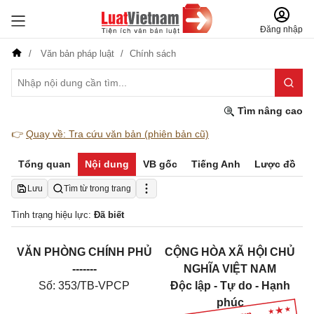
Đăng nhập
Văn bản pháp luật
Chính sách
Tìm nâng cao
👉
Quay về: Tra cứu văn bản (phiên bản cũ)
Tổng quan
Nội dung
VB gốc
Tiếng Anh
Lược đồ
Lưu
Tìm từ trong trang
Tình trạng hiệu lực:
Đã biết
VĂN PHÒNG CHÍNH PHỦ
CỘNG HÒA XÃ HỘI CHỦ
-------
NGHĨA VIỆT NAM
Số: 353/TB-VPCP
Độc lập - Tự do - Hạnh
phúc