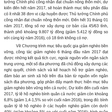
tướng Chính phủ công nhận đạt chuẩn nông thôn mới, dự
kiến đến hết năm 2017, sẽ hoàn thành mục tiêu phấn đấu
có ít nhất 38 đơn vị cấp huyện được Thủ tướng Chính phủ
công nhận đạt chuẩn nông thôn mới. Đến hết 31 tháng 01
năm 2017, tổng số nợ xây dựng cơ bản của 45/63 tỉnh,
thành phố khoảng 9.807 tỷ đồng (giảm 5.412 tỷ đồng so
với cùng kỳ năm 2016), có 18 tỉnh không có nợ.
Về Chương trình mục tiêu quốc gia giảm nghèo bền
vững, công tác giảm nghèo 6 tháng đầu năm 2017 đạt
được những kết quả tích cực, ngoài nguồn vốn ngân sách
trung ương, một số địa phương đã chủ động xây dựng các
nghị quyết, chính sách và kế hoạch hỗ trợ giảm nghèo,
đảm bảo an sinh xã hội trên địa bàn từ nguồn vốn ngân
sách địa phương, góp phần đẩy mạnh thực hiện mục tiêu
giảm nghèo bền vững trên cả nước. Dự kiến đến cuối năm
2017, tỷ lệ hộ nghèo bình quân cả nước giảm còn khoảng
6,8% (giảm 1,4-1,5% so với cuối năm 2016), trong đó: bình
quân tỷ lệ hộ nghèo ở các huyện nghèo giảm còn dưới
40% (giảm khoảng 5% so với cuối năm 2016); bình quân