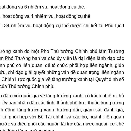
oạt động và 6 nhiệm vụ, hoạt động cụ thể.
, hoạt động và 4 nhiệm vụ, hoạt động cụ thể.
134 nhiệm vụ, hoạt động cụ thể được chi tiết tại Phụ lục I
trưởng xanh do một Phó Thủ tướng Chính phủ làm Trưởng
m Phó Trưởng ban và các ủy viên là đại diện lãnh đạo các
h phủ có liên quan, để tổ chức phối hợp liên ngành, giúp
u, chỉ đạo giải quyết những vấn đề quan trọng, liên ngành
n Chiến lược quốc gia về tăng trưởng xanh tại Quyết định số
của Thủ tướng Chính phủ.
n đầu mối quốc gia về tăng trưởng xanh, có trách nhiệm chủ
và Ủy ban nhân dân các tỉnh, thành phố trực thuộc trung ương
nh động tăng trưởng xanh; hướng dẫn, giám sát, đánh giá,
ủ trì, phối hợp với Bộ Tài chính và các bộ, ngành liên quan
 nước và điều phối các nguồn tài trợ của nước ngoài, cơ chế
ành động tăng trưởng xanh.