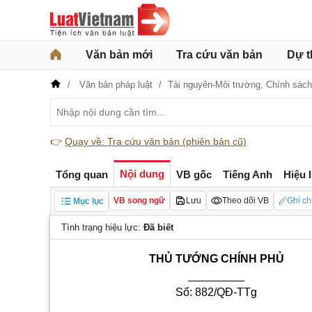
Văn bản mới
Tra cứu văn bản
Dự t
Văn bản pháp luật
Tài nguyên-Môi trường,
Chính sách
👉
Quay về: Tra cứu văn bản (phiên bản cũ)
Nội dung
Tổng quan
VB gốc
Tiếng Anh
Hiệu 
VB song ngữ
Lưu
Theo dõi VB
Ghi ch
Mục lục
Tình trạng hiệu lực:
Đã biết
THỦ TƯỚNG CHÍNH PHỦ
_________
Số: 882/QĐ-TTg