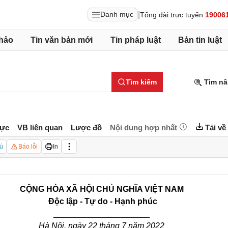
|
Danh mục
Tổng đài trực tuyến
19006
hảo
Tin văn bản mới
Tin pháp luật
Bản tin luật
Tìm kiếm
Tìm nâ
lực
VB liên quan
Lược đồ
Nội dung hợp nhất
Tải về
ú
Báo lỗi
In
CỘNG HÒA XÃ HỘI CHỦ NGHĨA VIỆT NAM
Độc lập - Tự do - Hạnh phúc
_____________________
Hà Nội, ngày 22 tháng 7 năm 2022