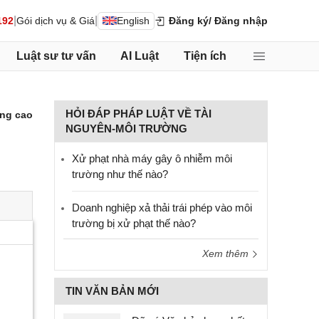
|
|
192
Gói dịch vụ & Giá
English
Đăng ký
/ Đăng nhập
Luật sư tư vấn
AI Luật
Tiện ích
HỎI ĐÁP PHÁP LUẬT VỀ TÀI
ng cao
NGUYÊN-MÔI TRƯỜNG
Xử phạt nhà máy gây ô nhiễm môi
trường như thế nào?
Doanh nghiệp xả thải trái phép vào môi
trường bị xử phạt thế nào?
Xem thêm
TIN VĂN BẢN MỚI