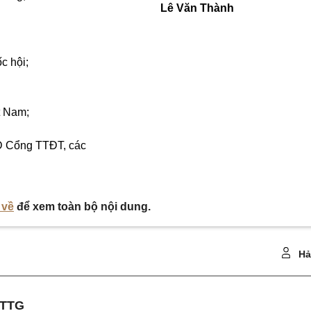
Lê Văn Thành
c hội;
t Nam;
 Cổng TTĐT, các
 về
để xem toàn bộ nội dung.
Hả
-TTG