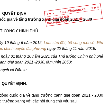
QUYẾT ĐỊNH
Hiệu lực: Đã biết
Tình trạng hiệu lực: Đã biết
ốc gia về tăng trưởng xanh
giai
đoạn 2021 – 2030
________
 TƯỚNG CHÍNH PHỦ
y 19 tháng 6 năm 2015;
Luật sửa đổi, bổ sung một số điều
ức chính quyền địa phương
ngày 22 tháng 11 năm 2019;
g
ngày 01 tháng 10 năm 2021 của Thủ tướng Chính phủ phê
xanh giai đoạn 2021 -2030, tầm nhìn 2050;
hoạch và Đầu tư.
QUYẾT ĐỊNH:
ộng quốc gia về tăng trưởng xanh giai đoạn 2021 - 2030
g trưởng xanh) với các nội dung chủ yếu sau: