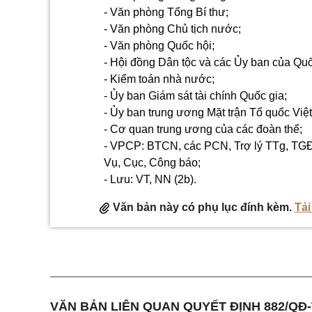
- Văn phòng Tổng Bí thư;
- Văn phòng Chủ tịch nước;
- Văn phòng Quốc hội;
- Hội đồng Dân tộc và các Ủy ban của Quố
- Kiểm toán nhà nước;
- Ủy ban Giám sát tài chính Quốc gia;
- Ủy ban trung ương Mặt trận Tổ quốc Việ
- Cơ quan trung ương của các đoàn thể;
- VPCP: BTCN,
các PCN, Trợ lý TTg,
TGĐ
Vụ, Cục, Công báo;
- Lưu: VT,
NN
(2b).
Văn bản này có phụ lục đính kèm.
Tải
VĂN BẢN LIÊN QUAN QUYẾT ĐỊNH 882/QĐ