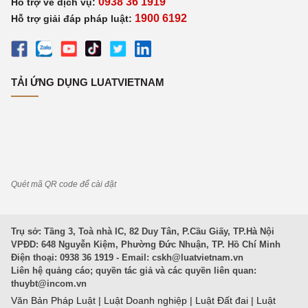
0938 36 1919
Hỗ trợ về dịch vụ:
1900 6192
Hỗ trợ giải đáp pháp luật:
TẢI ỨNG DỤNG LUATVIETNAM
Quét mã QR code để cài đặt
Trụ sở: Tầng 3, Toà nhà IC, 82 Duy Tân, P.Cầu Giấy, TP.Hà Nội
VPĐD: 648 Nguyễn Kiệm, Phường Đức Nhuận, TP. Hồ Chí Minh
Điện thoại: 0938 36 1919 - Email:
cskh@luatvietnam.vn
Liên hệ quảng cáo; quyền tác giả và các quyền liên quan:
thuybt@incom.vn
Văn Bản Pháp Luật
|
Luật Doanh nghiệp
|
Luật Đất đai
|
Luật