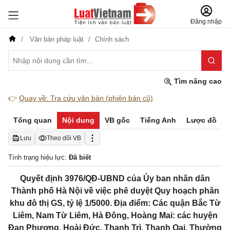
Đăng nhập
Văn bản pháp luật
Chính sách
Tìm nâng cao
👉
Quay về: Tra cứu văn bản (phiên bản cũ)
Tổng quan
Nội dung
VB gốc
Tiếng Anh
Lược đồ
Lưu
Theo dõi VB
Tình trạng hiệu lực:
Đã biết
Quyết định 3976/QĐ-UBND của Ủy ban nhân dân
Thành phố Hà Nội về việc phê duyệt Quy hoạch phân
khu đô thị GS, tỷ lệ 1/5000. Địa điểm: Các quận Bắc Từ
Liêm, Nam Từ Liêm, Hà Đông, Hoàng Mai: các huyện
Đan Phượng, Hoài Đức, Thanh Trì, Thanh Oai, Thường