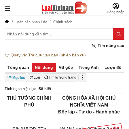
Đăng nhập
Văn bản pháp luật
Chính sách
Tìm nâng cao
👉
Quay về: Tra cứu văn bản (phiên bản cũ)
Tổng quan
Nội dung
VB gốc
Tiếng Anh
Lược đồ
Lưu
Tìm từ trong trang
Mục lục
Tình trạng hiệu lực:
Đã biết
THỦ TƯỚNG CHÍNH
CỘNG HÒA XÃ HỘI CHỦ
PHỦ
NGHĨA VIỆT NAM
__________
Độc lập - Tự do - Hạnh phúc
___________________