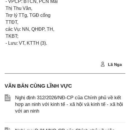
- VPCP: BTCN, PCN Mai
Thị Thu Vân,
Trợ lý TTg, TGĐ cổng
TTĐT,
các Vụ: NN, QHĐP, TH,
TKBT;
- Lưu: VT, KTTH (3).
Lã Nga
VĂN BẢN CÙNG LĨNH VỰC
Nghị định 312/2026/NĐ-CP của Chính phủ về kết
hợp an ninh với kinh tế - xã hội và kinh tế - xã hội
với an ninh