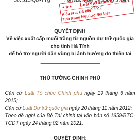
Số: 315/QĐ-TTg
Hà Nội, ngày 09 tháng 3 năm
202
1
Hiệu lực: Đã biết
Tình trạng hiệu lực: Đã biết
QUYẾT ĐỊNH
Về việc xuất cấp muối trắng từ nguồn dự trữ quốc gia
cho tỉnh Hà Tĩnh
để hỗ trợ người dân vùng bị ảnh hưởng do thiên tai
_____________________
THỦ TƯỚNG CHÍNH PHỦ
Căn cứ
Luật Tổ chức Chính phủ
ngày 19 tháng 6 năm
2015;
Căn cứ
Luật Dự trữ quốc gia
ngày 20 tháng 11 năm 2012;
Theo đề nghị của Bộ Tài chính tại văn bản số 1859/BTC-
TCDT ngày 24 tháng 02 năm 2021,
QUYẾT ĐỊNH: