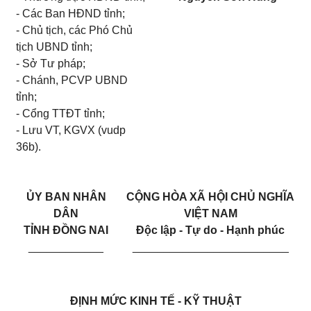
- Các Ban HĐND tỉnh;
- Chủ tịch, các Phó Chủ
tịch UBND tỉnh;
- Sở Tư pháp;
- Chánh, PCVP UBND
tỉnh;
- Cổng TTĐT tỉnh;
- Lưu VT, KGVX (vudp
36b).
ỦY BAN NHÂN
CỘNG HÒA XÃ HỘI CHỦ NGHĨA
DÂN
VIỆT NAM
TỈNH ĐỒNG NAI
Độc lập - Tự do - Hạnh phúc
____________
_________________________
ĐỊNH MỨC KINH TẾ - KỸ THUẬT