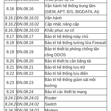
Vận hành hệ thống trung tâm
8.16
ĐN.08.16
(SIEM, APT, IDS, BIGDATA, AI)
8.16.1
ĐN.08.16.01
Vận hành
8.16.2
ĐN.08.16.02
Cập nhật, nâng cấp
8.16.3
ĐN.08.16.03
Khắc phục sự cố
8.17
ĐN.08.17
Bảo trì hệ thống máy chủ
8.18
ĐN.08.18
Bảo trì hệ thống tường lửa Firewall
Bảo trì thiết bị phòng chống tấn
8.19
ĐN.08.19
công DDOS
8.20
ĐN.08.20
Bảo trì thiết bị cân bằng tải
8.21
ĐN.08.21
Bảo trì hệ thống lưu trữ
8.22
ĐN.08.22
Bảo trì hệ thống lưu điện
Bảo trì hệ thống giám sát môi
8.23
ĐN.08.23
trường
8.24
ĐN.08.24
Bảo trì các thiết bị mạng
8.24.1
ĐN.08.24.01
Router
8.24.2
ĐN.08.24.02
Switch
8.24.3
ĐN.08.24.03
Modem