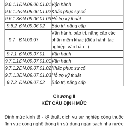
9.6.1.1
ĐN.09.06.01.01
Vận hành
9.6.1.2
ĐN.09.06.01.02
Khắc phục sự cố
9.6.1.3
ĐN.09.06.01.03
Hỗ trợ kỹ thuật
9.6.2
ĐN.09.06.02
Bảo trì, nâng cấp
Vận hành, bảo trì, nâng cấp các
9.7
ĐN.09.07
phần mềm khác (điều hành tác
nghiệp, văn bản...)
9.7.1
ĐN.09.07.01
Vận hành
9.7.1.1
ĐN.09.07.01.01
Vận hành
9.7.1.2
ĐN.09.07.01.02
Khắc phục sự cố
9.7.1.3
ĐN.09.07.01.03
Hỗ trợ kỹ thuật
9.7.2
ĐN.09.07.02
Bảo trì, nâng cấp
Chương II
KẾT CẤU ĐỊNH MỨC
Định mức kinh tế - kỹ thuật dịch vụ sự nghiệp công thuộc
lĩnh vực công nghệ thông tin sử dụng ngân sách nhà nước