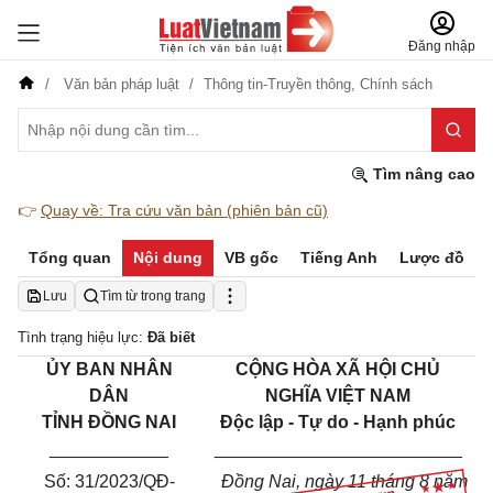
Đăng nhập
Văn bản pháp luật
Thông tin-Truyền thông,
Chính sách
Tìm nâng cao
👉
Quay về: Tra cứu văn bản (phiên bản cũ)
Tổng quan
Nội dung
VB gốc
Tiếng Anh
Lược đồ
Lưu
Tìm từ trong trang
Tình trạng hiệu lực:
Đã biết
ỦY BAN NHÂN
CỘNG HÒA XÃ HỘI CHỦ
DÂN
NGHĨA VIỆT NAM
TỈNH ĐỒNG NAI
Độc lập - Tự do - Hạnh phúc
____________
_________________________
Số: 31/2023/QĐ-
Đồng Nai, ngày 11 tháng 8 năm