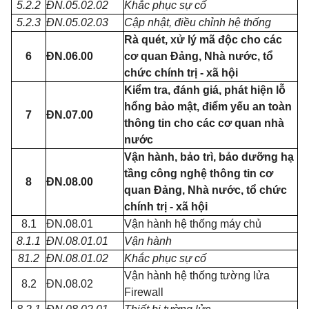
5.2.2
ĐN.05.02.02
Khắc phục sự cố
5.2.3
ĐN.05.02.03
Cập nhật, điều chỉnh hệ thống
Rà quét, xử lý mã độc cho các
6
ĐN.06.00
cơ quan Đảng, Nhà nước, tổ
chức chính trị - xã hội
Kiểm tra, đánh giá, phát hiện lỗ
hổng bảo mật, điểm yếu an toàn
7
ĐN.07.00
thông tin cho các cơ quan nhà
nước
Vận hành, bảo trì, bảo dưỡng hạ
tầng công nghệ thông tin cơ
8
ĐN.08.00
quan Đảng, Nhà nước, tổ chức
chính trị - xã hội
8.1
ĐN.08.01
Vận hành hệ thống máy chủ
8.1.1
ĐN.08.01.01
Vận hành
81.2
ĐN.08.01.02
Khắc phục sự cố
Vận hành hệ thống tường lửa
8.2
ĐN.08.02
Firewall