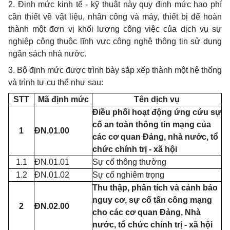
2. Định mức kinh tế - kỹ thuật này quy định mức hao phí
cần thiết về vật liệu, nhân công và máy, thiết bị để hoàn
thành một đơn vị khối lượng công việc của dịch vụ sự
nghiệp công thuộc lĩnh vực công nghệ thông tin sử dụng
ngân sách nhà nước.
3. Bộ định mức được trình bày sắp xếp thành một hệ thống
và trình tự cụ thể như sau:
STT
Mã định mức
Tên dịch vụ
Điều phối hoạt động ứng cứu sự
cố an toàn thông tin mạng của
1
ĐN.01.00
các cơ quan Đảng, nhà nước, tổ
chức chính trị - xã hội
1.1
ĐN.01.01
Sự cố thông thường
1.2
ĐN.01.02
Sự cố nghiêm trọng
Thu thập, phân tích và cảnh báo
nguy cơ, sự cố tấn công mạng
2
ĐN.02.00
cho các cơ quan Đảng, Nhà
nước, tổ chức chính trị - xã hội