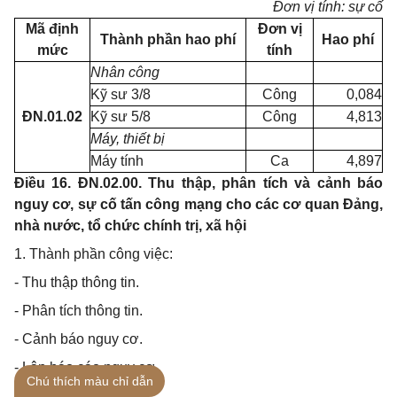
Đơn vị tính: sự cố
Mã định
Đơn vị
Thành phần hao phí
Hao phí
mức
tính
Nhân công
Kỹ sư 3/8
Công
0,084
ĐN.01.02
Kỹ sư 5/8
Công
4,813
Máy, thiết bị
Máy tính
Ca
4,897
Điều 16. ĐN.02.00. Thu thập, phân tích và cảnh báo
nguy cơ, sự cố tấn công mạng cho các cơ quan Đảng,
nhà nước, tổ chức chính trị, xã hội
1. Thành phần công việc:
- Thu thập thông tin.
- Phân tích thông tin.
- Cảnh báo nguy cơ.
- Lập báo cáo nguy cơ.
Chú thích màu chỉ dẫn
2. Định mức: