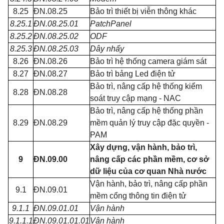
8.25
ĐN.08.25
Bảo trì thiết bị viễn thông khác
8.25.1
ĐN.08.25.01
PatchPanel
8.25.2
ĐN.08.25.02
ODF
8.25.3
ĐN.08.25.03
Dây nhẩy
8.26
ĐN.08.26
Bảo trì hệ thống camera giám sát
8.27
ĐN.08.27
Bảo trì bảng Led điện tử
Bảo trì, nâng cấp hệ thống kiểm
8.28
ĐN.08.28
soát truy cập mạng - NAC
Bảo trì, nâng cấp hệ thống phần
8.29
ĐN.08.29
mềm quản lý truy cập đặc quyền -
PAM
Xây dựng, vận hành, bảo trì,
9
ĐN.09.00
nâng cấp các phần mềm, cơ sở
dữ liệu của cơ quan Nhà nước
Vận hành, bảo trì, nâng cấp phần
9.1
ĐN.09.01
mềm cổng thông tin điện tử
9.1.1
ĐN.09.01.01
Vận hành
9.1.1.1
ĐN.09.01.01.01
Vận hành