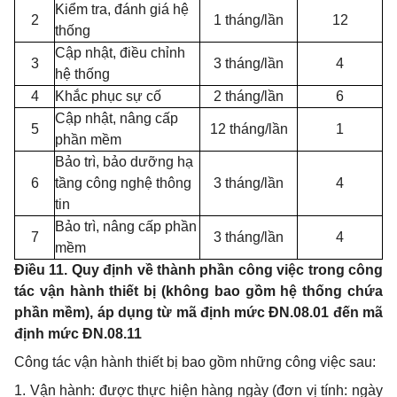
Kiểm tra, đánh giá hệ
2
1 tháng/lần
12
thống
Cập nhật, điều chỉnh
3
3 tháng/lần
4
hệ thống
4
Khắc phục sự cố
2 tháng/lần
6
Cập nhật, nâng cấp
5
12 tháng/lần
1
phần mềm
Bảo trì, bảo dưỡng hạ
6
tầng công nghệ thông
3 tháng/lần
4
tin
Bảo trì, nâng cấp phần
7
3 tháng/lần
4
mềm
Điều 11. Quy định về thành phần công việc trong công
tác vận hành thiết bị (không bao gồm hệ thống chứa
phần mềm), áp dụng từ mã định mức ĐN.08.01 đến mã
định mức ĐN.08.11
Công tác vận hành thiết bị bao gồm những công việc sau:
1. Vận hành: được thực hiện hàng ngày (đơn vị tính: ngày