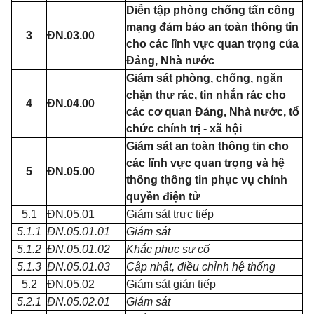
Diễn tập phòng chống tấn công
mạng đảm bảo an toàn thông tin
3
ĐN.03.00
cho các lĩnh vực quan trọng của
Đảng, Nhà nước
Giám sát phòng, chống, ngăn
chặn thư rác, tin nhắn rác cho
4
ĐN.04.00
các cơ quan Đảng, Nhà nước, tổ
chức chính trị - xã hội
Giám sát an toàn thông tin cho
các lĩnh vực quan trọng và hệ
5
ĐN.05.00
thống thông tin phục vụ chính
quyền điện tử
5.1
ĐN.05.01
Giám sát trực tiếp
5.1.1
ĐN.05.01.01
Giám sát
5.1.2
ĐN.05.01.02
Khắc phục sự cố
5.1.3
ĐN.05.01.03
Cập nhật, điều chỉnh hệ thống
5.2
ĐN.05.02
Giám sát gián tiếp
5.2.1
ĐN.05.02.01
Giám sát