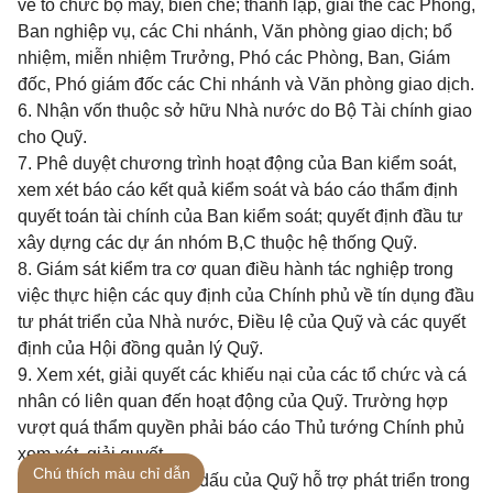
về tổ chức bộ máy, biên chế; thành lập, giải thể các Phòng,
Ban nghiệp vụ, các Chi nhánh, Văn phòng giao dịch; bổ
nhiệm, miễn nhiệm Trưởng, Phó các Phòng, Ban, Giám
đốc, Phó giám đốc các Chi nhánh và Văn phòng giao dịch.
6. Nhận vốn thuộc sở hữu Nhà nước do Bộ Tài chính giao
cho Quỹ.
7. Phê duyệt chương trình hoạt động của Ban kiểm soát,
xem xét báo cáo
kết quả kiểm soát và báo cáo thẩm định
quyết toán tài chính của Ban kiểm soát; quyết định đầu tư
xây dựng các dự án nhóm B,C
thuộc hệ thống Quỹ.
8. Giám sát kiểm tra cơ quan điều hành tác nghiệp trong
việc thực hiện các quy định của Chính phủ về tín dụng đầu
tư phát triển của Nhà nước, Điều lệ của Quỹ và các quyết
định của Hội đồng quản lý Quỹ.
9. Xem xét, giải quyết các khiếu nại của các tổ chức và cá
nhân có liên quan đến hoạt động của Quỹ. Trường hợp
vượt quá thẩm quyền phải báo cáo Thủ tướng Chính phủ
xem xét, giải quyết.
Chú thích màu chỉ dẫn
10. Được sử dụng con dấu của Quỹ hỗ trợ phát triển trong