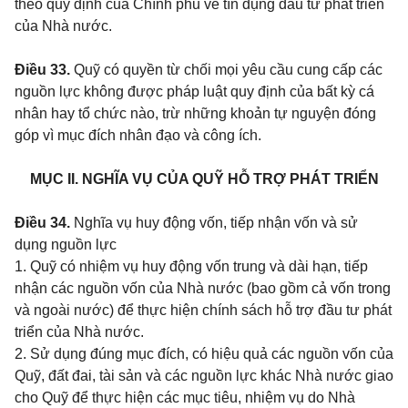
theo quy định của Chính phủ về tín dụng đầu tư phát triển
của Nhà nước.
Điều 33.
Quỹ có quyền từ chối mọi yêu cầu cung cấp các
nguồn lực không được pháp luật quy định của bất kỳ cá
nhân hay tổ chức nào, trừ những khoản tự nguyện đóng
góp vì mục đích nhân đạo và công ích.
MỤC II. NGHĨA VỤ CỦA QUỸ HỖ TRỢ PHÁT TRIỂN
Điều 34.
Nghĩa vụ huy động vốn, tiếp nhận vốn và sử
dụng nguồn lực
1. Quỹ có nhiệm vụ huy động vốn trung và dài hạn, tiếp
nhận các nguồn vốn của Nhà nước (bao gồm cả vốn trong
và ngoài nước) để thực hiện chính sách hỗ trợ đầu tư phát
triển của Nhà nước.
2. Sử dụng đúng mục đích, có hiệu quả các nguồn vốn của
Quỹ, đất đai, tài sản và các nguồn lực khác Nhà nước giao
cho Quỹ để thực hiện các mục tiêu, nhiệm vụ do Nhà