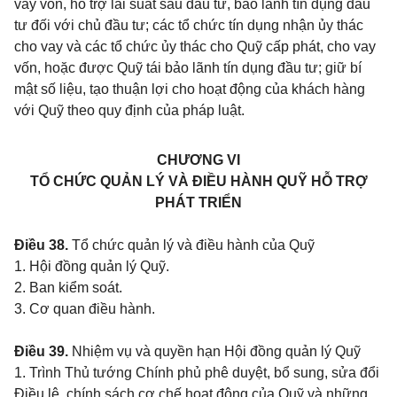
vay vốn, hỗ trợ lãi suất sau đầu tư, bảo lãnh tín dụng đầu
tư đối với chủ đầu tư; các tổ chức tín dụng nhận ủy thác
cho vay và các tổ chức ủy thác cho Quỹ cấp phát, cho vay
vốn, hoặc được Quỹ tái bảo lãnh tín dụng đầu tư; giữ bí
mật số liệu, tạo thuận lợi cho hoạt động của khách hàng
với Quỹ theo quy định của pháp luật.
CHƯƠNG VI
TỔ CHỨC QUẢN LÝ VÀ ĐIỀU HÀNH QUỸ HỖ TRỢ
PHÁT TRIỂN
Điều 38.
Tổ chức quản lý và điều hành của Quỹ
1. Hội đồng quản lý Quỹ.
2. Ban kiểm soát.
3. Cơ quan điều hành.
Điều 39.
Nhiệm vụ và quyền hạn Hội đồng quản lý Quỹ
1. Trình Thủ tướng Chính phủ phê duyệt, bổ sung, sửa đổi
Điều lệ, chính sách cơ chế hoạt động của Quỹ và những