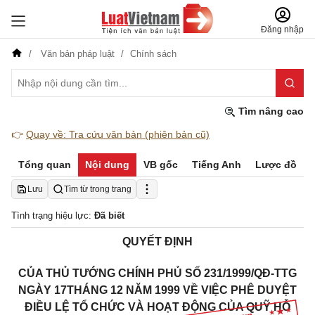
Đăng nhập
Văn bản pháp luật
Chính sách
Tìm nâng cao
👉
Quay về: Tra cứu văn bản (phiên bản cũ)
Tổng quan
Nội dung
VB gốc
Tiếng Anh
Lược đồ
Lưu
Tìm từ trong trang
Tình trạng hiệu lực:
Đã biết
QUYẾT ĐỊNH
CỦA THỦ TƯỚNG CHÍNH PHỦ SỐ 231/1999/QĐ-TTG
NGÀY 17THÁNG 12 NĂM 1999 VỀ VIỆC PHÊ DUYỆT
ĐIỀU LỆ TỔ CHỨC VÀ HOẠT ĐỘNG CỦA QUỸ HỖ