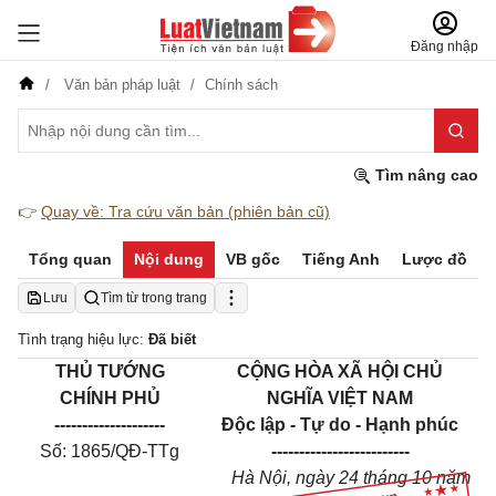
Đăng nhập
Văn bản pháp luật
Chính sách
Tìm nâng cao
👉
Quay về: Tra cứu văn bản (phiên bản cũ)
Tổng quan
Nội dung
VB gốc
Tiếng Anh
Lược đồ
Lưu
Tìm từ trong trang
Tình trạng hiệu lực:
Đã biết
THỦ TƯỚNG
CỘNG HÒA XÃ HỘI CHỦ
CHÍNH PHỦ
NGHĨA VIỆT NAM
--------------------
Độc lập - Tự do - Hạnh phúc
Số: 1865/QĐ-TTg
-------------------------
Hà Nội, ngày 24 tháng 10 năm