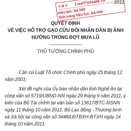
2011
Hiệu lực: Đã biết
Tình trạng hiệu lực: Đã biết
QUYẾT ĐỊNH
VỀ VIỆC HỖ TRỢ GẠO CỨU ĐÓI NHÂN DÂN BỊ ẢNH
HƯỞNG TRONG ĐỢT MƯA LŨ
----------------------
THỦ TƯỚNG CHÍNH PHỦ
Căn cứ Luật Tổ chức Chính phủ ngày 25 tháng 12
năm 2001;
Xét đề nghị của Ủy ban nhân dân tỉnh Nghệ An tại
công văn số 5719/UBND-NN ngày 29 tháng 9 năm 2011, ý
kiến của Bộ Tài chính tại văn bản số 13617/BTC-NSNN
ngày 11 tháng 10 năm 2011, Bộ Lao động - Thương binh
và Xã hội tại công văn số 3448/LĐTBXH-BTXH ngày 14
tháng 10 năm 2011,