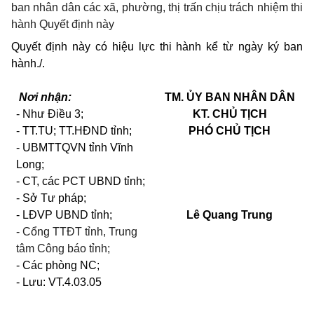
ban nhân dân các xã, phường, thị trấn chịu trách nhiệm thi
hành Quyết định này
Quyết định này có hiệu lực thi hành kể từ ngày ký ban
hành./.
Nơi nhận:
TM. ỦY BAN NHÂN DÂN
- Như Điều 3;
KT. CHỦ TỊCH
- TT.TU; TT.HĐND tỉnh;
PHÓ CHỦ TỊCH
- UBMTTQVN tỉnh Vĩnh
Long;
- CT, các PCT UBND tỉnh;
- Sở Tư pháp;
- LĐVP UBND tỉnh;
Lê Quang Trung
- Cổng TTĐT tỉnh, Trung
tâm Công báo tỉnh;
- Các phòng NC;
- Lưu: VT.4.03.05