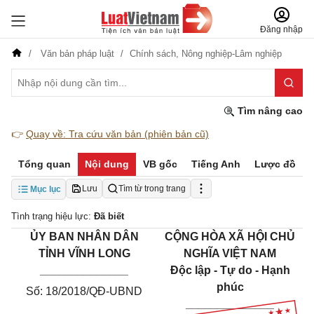
Đăng nhập
Văn bản pháp luật
Chính sách,
Nông nghiệp-Lâm nghiệp
Tìm nâng cao
👉
Quay về: Tra cứu văn bản (phiên bản cũ)
Tổng quan
Nội dung
VB gốc
Tiếng Anh
Lược đồ
Lưu
Tìm từ trong trang
Mục lục
Tình trạng hiệu lực:
Đã biết
ỦY BAN NHÂN DÂN
CỘNG HÒA XÃ HỘI CHỦ
TỈNH VĨNH LONG
NGHĨA VIỆT NAM
______________
Độc lập - Tự do - Hạnh
phúc
Số: 18/2018/QĐ-UBND
______________