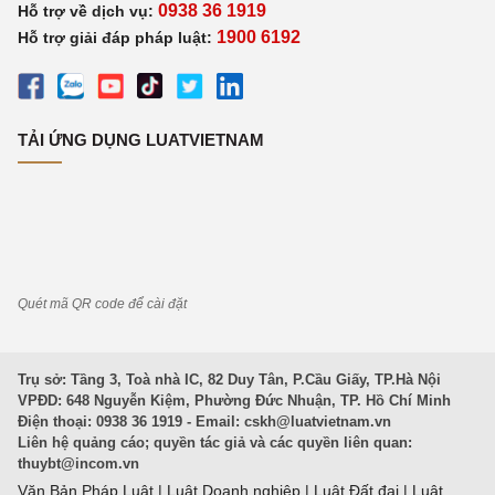
0938 36 1919
Hỗ trợ về dịch vụ:
1900 6192
Hỗ trợ giải đáp pháp luật:
TẢI ỨNG DỤNG LUATVIETNAM
Quét mã QR code để cài đặt
Trụ sở: Tầng 3, Toà nhà IC, 82 Duy Tân, P.Cầu Giấy, TP.Hà Nội
VPĐD: 648 Nguyễn Kiệm, Phường Đức Nhuận, TP. Hồ Chí Minh
Điện thoại: 0938 36 1919 - Email:
cskh@luatvietnam.vn
Liên hệ quảng cáo; quyền tác giả và các quyền liên quan:
thuybt@incom.vn
Văn Bản Pháp Luật
|
Luật Doanh nghiệp
|
Luật Đất đai
|
Luật