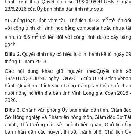
hành kèm theo Quyết định số 19/2016/QĐ-UBND ngày
13/6/2016 của Ủy ban nhân dân tỉnh như sau:
3
a
)
Chủng loại: Hình vòm cầu; Thể tích: từ 04 m
trở lên đối
với công trình khí sinh học bằng composite hoặc nhựa tái
3
sinh, từ 6,6 m
trở lên đối với công trình được xây bằng
gạch
.
Điều 2.
Quyết định này có hiệu lực thi hành kể từ ngày
09
tháng
11
năm 201
8
.
Các nội dung khác giữ nguyên theoQuyết định số
19/2016/QĐ-UBND ngày 13/6/2016 của UBND tỉnh vềban
hành Quy định chính sách hỗ trợ nâng cao hiệu quả chăn
nuôi nông hộ trên địa bàn tỉnh Vĩnh Long giai đoạn 2016 -
2020.
Điều 3.
Chánh văn phòng Ủy ban nhân dân tỉnh, Giám đốc
Sở Nông nghiệp và Phát triển nông thôn, Giám đốc Sở Tài
chính, Thủ trưởng các sở, ngành liên quan; Chủ tịch Ủy
ban nhân dân các huyện, thị xã, thành phố; Chủ tịch Ủy