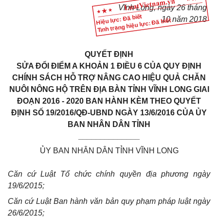
Vĩnh Long, ngày 26 tháng
Hiệu lực: Đã biết
10 năm 2018
Tình trạng hiệu lực: Đã biết
QUYẾT ĐỊNH
SỬA ĐỔI ĐIỂM A KHOẢN 1 ĐIỀU 6 CỦA QUY ĐỊNH
CHÍNH SÁCH HỖ TRỢ NÂNG CAO HIỆU QUẢ CHĂN
NUÔI NÔNG HỘ TRÊN ĐỊA BÀN TỈNH VĨNH LONG GIAI
ĐOẠN 2016 - 2020 BAN HÀNH KÈM THEO QUYẾT
ĐỊNH SỐ 19/2016/QĐ-UBND NGÀY 13/6/2016 CỦA ỦY
BAN NHÂN DÂN TỈNH
______________
ỦY BAN NHÂN DÂN TỈNH VĨNH LONG
Căn cứ Luật Tổ chức chính quyền địa phương ngày
19/6/2015;
Căn cứ Luật Ban hành văn bản quy phạm pháp luật ngày
26/6/2015;