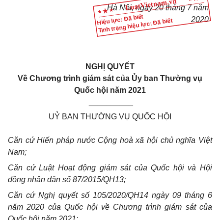
Hà Nội, ngày 20 tháng 7 năm
Hiệu lực: Đã biết
2020
Tình trạng hiệu lực: Đã biết
NGHỊ QUYẾT
Về Chương trình giám sát của Ủy ban Thường vụ
Quốc hội năm 2021
__________
UỶ BAN THƯỜNG VỤ QUỐC HỘI
Căn cứ Hiến pháp nước Cộng hoà xã hội chủ nghĩa Việt
Nam;
Căn cứ Luật Hoạt động giám sát của Quốc hội và Hội
đồng nhân dân số 87/2015/QH13;
Căn cứ Nghị quyết số 105/2020/QH14 ngày 09 tháng 6
năm 2020 của Quốc hội về Chương trình giám sát của
Quốc hội năm 2021;