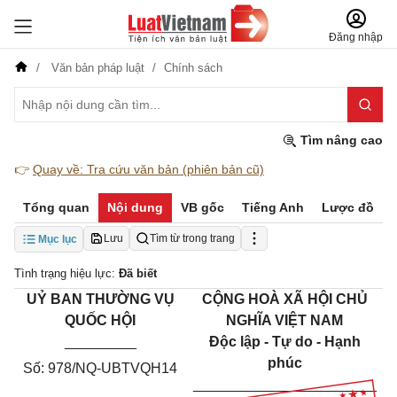
Đăng nhập
Văn bản pháp luật
Chính sách
Tìm nâng cao
👉
Quay về: Tra cứu văn bản (phiên bản cũ)
Tổng quan
Nội dung
VB gốc
Tiếng Anh
Lược đồ
Lưu
Tìm từ trong trang
Mục lục
Tình trạng hiệu lực:
Đã biết
UỶ BAN THƯỜNG VỤ
CỘNG HOÀ XÃ HỘI CHỦ
QUỐC HỘI
NGHĨA VIỆT NAM
_________
Độc lập - Tự do - Hạnh
phúc
Số:
978
/NQ-
U
BTVQH14
_______________________