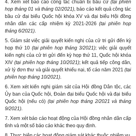
4.
Xem xét báo cáo công tác chuẩn bị bầu cử
(tại phiên
họp tháng 01 và tháng 02/2021)
, báo cáo kết quả công tác
bầu cử đại biểu Quốc hội khóa XV và đại biểu Hội đồng
nhân dân các cấp nhiệm kỳ 2021-2026
(tại phiên họp
tháng 6/2021)
.
5. G
iám sát việc giải quyết kiến nghị của cử tri
gửi đến kỳ
họp thứ 10
(tại phiên họp tháng 3/2021)
;
việc giải quyết
kiến nghị của cử tri
gửi đến kỳ họp thứ 11, Quốc hội khóa
XIV
(tại phiên họp tháng 10/2021)
; kết quả
tiếp công dân,
xử lý đơn thư và giải quyết khiếu nại, tố cáo năm 2021
(tại
phiên họp tháng 10/2021)
.
6.
Xem xét kiến nghị giám sát của Hội đồng
D
ân tộc, các
Ủy ban của Quốc hội, Đoàn đại biểu Quốc hội và đại biểu
Quốc hội
(nếu có)
(tại phiên họp tháng 2/2021 và tháng
9/2021)
.
7. Xem xét báo cáo hoạt động của Hội đồng nhân dân cấp
tỉnh và một số báo cáo khác theo quy định.
8. Thực hiện các hoạt động giám sát khác thuộc nhiệm vụ,