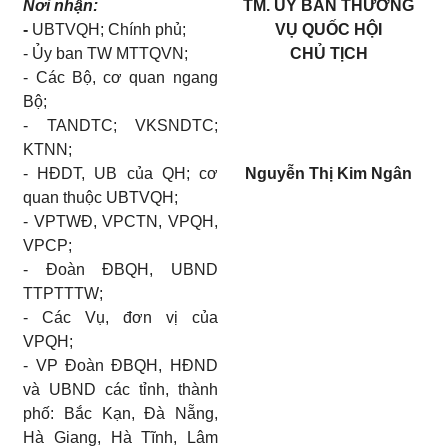
Nơi nhận:
TM. UỶ BAN THƯỜNG
-
UBTVQH;
Chính phủ;
VỤ QUỐC HỘI
- Ủy ban TW MTTQVN;
CHỦ TỊCH
- Các Bộ, cơ quan ngang
Bộ;
- TANDTC; VKSNDTC;
KTNN;
- HĐDT, UB của QH; cơ
Nguyễn Thị Kim Ngân
quan thuộc UBTVQH;
- VPTWĐ, VPCTN, VPQH,
VPCP;
- Đoàn ĐBQH
,
UBND
TTPTTTW
;
- Các Vụ, đơn vị của
VPQH;
- VP Đoàn ĐBQH, HĐND
và UBND các tỉnh, thành
phố: Bắc Kạn, Đà Nẵng,
Hà Giang, Hà Tĩnh, Lâm