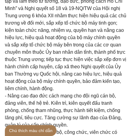
tập và làm theo tư tưởng, đạo đức, phong cách Hồ Chí
Minh” và Nghị quyết số 18 và 19-NQ/TW của Hội nghị
Trung ương 6 khóa XII nhằm thực hiện hiệu quả các chủ
trương về đổi mới, sắp xếp tổ chức bộ máy tinh gọn;
kiện toàn chức năng, nhiệm vụ, quyền hạn và nâng cao
hiệu lực, hiệu quả hoạt động của bộ máy chính quyền
và sắp xếp tổ chức bộ máy bên trong của các cơ quan
chuyên môn thuộc Ủy ban nhân dân tỉnh, thành phố trực
thuộc Trung ương; tiếp tục thực hiện việc sắp xếp đơn vị
hành chính cấp huyện, cấp xã theo Nghị quyết của Ủy
ban Thường vụ Quốc hội, nâng cao hiệu lực, hiệu quả
hoạt động của bộ máy chính quyền, bảo đảm kiến tạo,
liêm chính, hành động.
- Nâng cao đạo đức cách mạng cho đội ngũ cán bộ,
đảng viên, thế hệ trẻ. Kiên trì, kiên quyết đấu tranh
phòng, chống tham nhũng, thực hành tiết kiệm, chống
lãng phí, tiêu cực. Tăng cường sự lãnh đạo của Đảng,
quản lý của cấp chính quyền.
Chú thích màu chỉ dẫn
- Xây dựng đội ngũ cán bộ, công chức, viên chức có