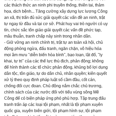
các thách thức an ninh phi truyền thống, thiên tai, thảm
họa, dịch bệnh... Tăng cường xây dựng lực lượng Công
an xã, thị trấn đủ sức giải quyết các vấn đề an ninh, trật
tự ngay từ đầu và tại cơ sở. Phát huy vai trò người có uy
tín, chức sắc tôn giáo giải quyết các vấn đề phức tạp,
mâu thuẫn, tranh chấp nảy sinh trong nhân dân.
- Giữ vững an ninh chính trị, trật tự an toàn xã hội, chủ
động phòng ngừa, đấu tranh, ngăn chặn, vô hiệu hóa
mọi âm mưu "diễn biến hòa bình", bạo loạn, lật đổ, "ly
khai, tự trị" của các thế lực thù địch, phản động; không
để hình thành các tổ chức phản động, khủng bố lợi dụng
dân tộc, tôn giáo, tự do dân chủ, nhân quyền; kiên quyết
xử lý theo quy định pháp luật số cầm đầu, cốt cán,
chống đối cực đoan. Chủ động nắm chắc chủ trương,
chính sách của các nước đối với tiểu vùng sông Mê
Công để có biện pháp ứng phó phù hợp. Tập trung đấu
tranh trấn áp các loại tội phạm, nhất là tội phạm xuyên
quốc gia, xuyên biên giới, tội phạm hình sự, tội phạm