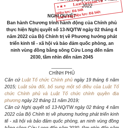
2022
Hiệu lực: Đã biết
Tình trạng hiệu lực: Đã biết
NGHỊ QUYẾT
Ban hành Chương trình hành động của Chính phủ
thực hiện
Nghị quyết số
13-NQ/TW
ngày 02 tháng 4
năm 2022 của Bộ Chính trị
về Phương hướng phát
triển kinh tế - xã hội và bảo đảm quốc phòng, an
ninh
vùng đồng bằng sông Cửu Long đến năm
2030, tầm nhìn đến năm 2045
________
CHÍNH PHỦ
Căn cứ
Luật Tổ chức Chính phủ
ngày 19 tháng 6 năm
2015;
Luật sửa đổi, bổ sung một số điều của Luật Tổ
chức Chính phủ và Luật Tổ chức chính quyền địa
phương
ngày 22 tháng 11 năm 2019;
Căn cứ Nghị quyết số
13-NQ/TW
ngày 02 tháng 4 năm
2022 của Bộ Chính trị về phương hướng phát triển kinh
tế - xã hội và bảo đảm quốc phòng, an ninh vùng đồng
bằng sông Cửu Long đến năm 2030, tầm nhìn đến năm