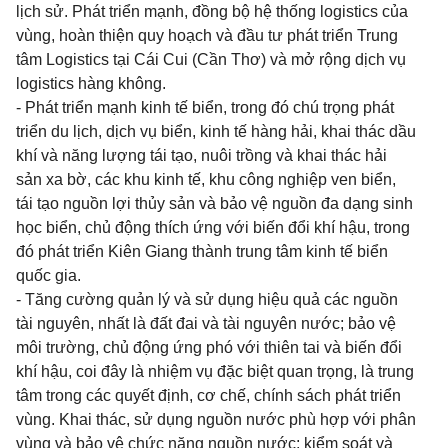
lịch sử. Phát triển mạnh, đồng bộ hệ thống logistics của
vùng, hoàn thiện quy hoạch và đầu tư phát triển Trung
tâm Logistics tại Cái Cui (Cần Thơ) và mở rộng dịch vụ
logistics hàng không.
- Phát triển mạnh kinh tế biển, trong đó chú trọng phát
triển du lịch, dịch vụ biển, kinh tế hàng hải, khai thác dầu
khí và năng lượng tái tạo, nuôi trồng và khai thác hải
sản xa bờ, các khu kinh tế, khu công nghiệp ven biển,
tái tạo nguồn lợi thủy sản và bảo vệ nguồn đa dạng sinh
học biển, chủ động thích ứng với biến đổi khí hậu, trong
đó phát triển Kiên Giang thành trung tâm kinh tế biển
quốc gia.
- Tăng cường quản lý và sử dụng hiệu quả các nguồn
tài nguyên, nhất là đất đai và tài nguyên nước; bảo vệ
môi trường, chủ động ứng phó với thiên tai và biến đổi
khí hậu, coi đây là nhiệm vụ đặc biệt quan trọng, là trung
tâm trong các quyết định, cơ chế, chính sách phát triển
vùng. Khai thác, sử dụng nguồn nước phù hợp với phân
vùng và bảo vệ chức năng nguồn nước; kiểm soát và