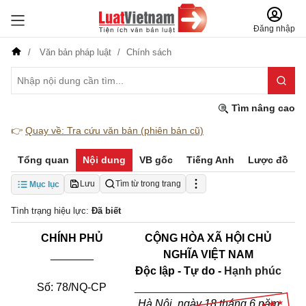
Đăng nhập
Văn bản pháp luật
Chính sách
Tìm nâng cao
👉
Quay về: Tra cứu văn bản (phiên bản cũ)
Tổng quan
Nội dung
VB gốc
Tiếng Anh
Lược đồ
Lưu
Tìm từ trong trang
Mục lục
Tình trạng hiệu lực:
Đã biết
CHÍNH PHỦ
CỘNG HÒA XÃ HỘI CHỦ
_______
NGHĨA VIỆT NAM
Độc lập - Tự do -
Hạnh phúc
Số: 7
8
/NQ-CP
________________________
Hà Nội, ngày
18 tháng 6 năm