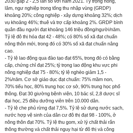
2030 gấp 2 - 2,5 lần so với năm 2021. Tỷ trọng nông,
lâm, ngư nghiệp trong tổng thu nhập vùng (GRDP)
khoảng 20%; công nghiệp - xây dựng khoảng 32%; dịch
vụ khoảng 46%; thuê và trợ cấp khoảng 2%. GRDP bình
quân đầu người đạt khoảng 146 triệu đồng/người/năm.
Tỷ lệ đô thị hóa đạt 42 - 48%; có 80% số xã đạt chuẩn
nông thôn mới, trong đó có 30% số xã đạt chuẩn nâng
cao.
- Tỷ lệ lao động qua đào tạo đạt 65%, trong đó có bằng
cấp, chứng chỉ đạt 25%; tỷ trọng lao động khu vực phi
nông nghiệp đạt 75 - 80%; tỷ lệ nghèo giảm 1,5 -
2%/năm. Cơ sở giáo dục đạt chuẩn: 75% mầm non,
70% tiểu học, 80% trung học cơ sở, 90% trung học phổ
thông. Đạt 30 giường bệnh viện, 10 bác sĩ, 2,8 dược sĩ
đại học, 25 điều dưỡng viên trên 10.000 dân.
- Tỷ lệ che phủ rừng đạt 7,5%. Tỷ lệ sử dụng nước sạch,
nước hợp vệ sinh của dân cư đô thị đạt 98 - 100%, ở
nông thôn đạt 70%. Tỷ lệ thu gom, xử lý chất thải rắn
thông thường và chất thải nguy hại từ đô thị và công