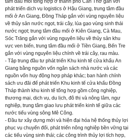
tâm đầu mối tổng hợp ở thành phố Cần Thơ gắn với
phát triển dịch vụ logistics ở Hậu Giang, trung tâm đầu
mối ở An Giang, Đồng Tháp gắn với vùng nguyên liệu
về thủy sản nước ngọt, trái cây, lúa gạo vùng sinh thái
nước ngọt; trung tâm đầu mối ở Kiên Giang, Cà Mau,
Sóc Trăng gắn với vùng nguyên liệu về thủy sản khu
vực ven biển, trung tâm đầu mối ở Tiền Giang, Bến Tre
gắn với vùng nguyên liệu chính về trái cây, rau màu.
- Tập trung đầu tư phát triển Khu kinh tế cửa khẩu An
Giang bằng nguồn vốn ngân sách nhà nước và các
nguồn vốn huy động hợp pháp khác; ban hành chính
sách ưu đãi để phát triển Khu kinh tế cửa khẩu Đồng
Tháp thành khu kinh tế tổng hợp gồm công nghiệp,
thương mại, dịch vụ, du lịch, đô thị và nông lâm, ngư
nghiệp, trung tâm giao lưu phát triển kinh tế giữa các
nước tiểu vùng sông Mê Công.
- Đầu tư xây dựng mới và hiện đại hóa hệ thống thủy lợi
phục vụ chuyển đổi, phát triển nông nghiệp bền vững tại
các tiểu vùng sinh thái; các công trình thủy lợi tích hợp,