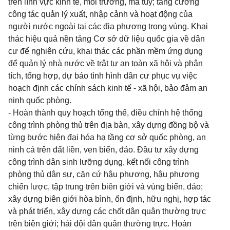
trên lĩnh vực kinh tế, môi trường, ma túy; tăng cường
công tác quản lý xuất, nhập cảnh và hoạt động của
người nước ngoài tại các địa phương trong vùng. Khai
thác hiệu quả nền tảng Cơ sở dữ liệu quốc gia về dân
cư để nghiên cứu, khai thác các phần mềm ứng dụng
để quản lý nhà nước về trật tự an toàn xã hội và phân
tích, tổng hợp, dự báo tình hình dân cư phục vụ việc
hoạch định các chính sách kinh tế - xã hội, bảo đảm an
ninh quốc phòng.
- Hoàn thành quy hoạch tổng thể, điều chỉnh hệ thống
công trình phòng thủ trên địa bàn, xây dựng đồng bộ và
từng bước hiện đại hóa hạ tầng cơ sở quốc phòng, an
ninh cả trên đất liền, ven biển, đảo. Đầu tư xây dựng
công trình dân sinh lưỡng dụng, kết nối công trình
phòng thủ dân sự, căn cứ hậu phương, hậu phương
chiến lược, tập trung trên biên giới và vùng biển, đảo;
xây dựng biên giới hòa bình, ổn định, hữu nghị, hợp tác
và phát triển, xây dựng các chốt dân quân thường trực
trên biên giới; hải đội dân quân thường trực. Hoàn