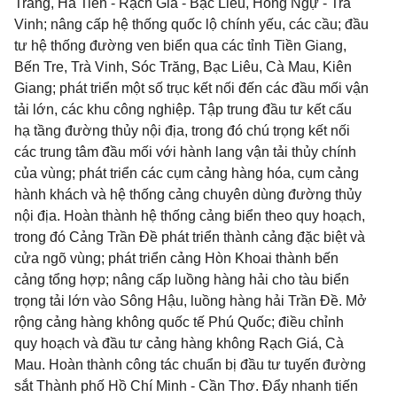
Trăng, Hà Tiên - Rạch Giá - Bạc Liêu, Hồng Ngự - Trà
Vinh; nâng cấp hệ thống quốc lộ chính yếu, các cầu; đầu
tư hệ thống đường ven biển qua các tỉnh Tiền Giang,
Bến Tre, Trà Vinh, Sóc Trăng, Bạc Liêu, Cà Mau, Kiên
Giang; phát triển một số trục kết nối đến các đầu mối vận
tải lớn, các khu công nghiệp. Tập trung đầu tư kết cấu
hạ tầng đường thủy nội địa, trong đó chú trọng kết nối
các trung tâm đầu mối với hành lang vận tải thủy chính
của vùng; phát triển các cụm cảng hàng hóa, cụm cảng
hành khách và hệ thống cảng chuyên dùng đường thủy
nội địa. Hoàn thành hệ thống cảng biển theo quy hoạch,
trong đó Cảng Trần Đề phát triển thành cảng đặc biệt và
cửa ngõ vùng; phát triển cảng Hòn Khoai thành bến
cảng tổng hợp; nâng cấp luồng hàng hải cho tàu biển
trọng tải lớn vào Sông Hậu, luồng hàng hải Trần Đề. Mở
rộng cảng hàng không quốc tế Phú Quốc; điều chỉnh
quy hoạch và đầu tư cảng hàng không Rạch Giá, Cà
Mau. Hoàn thành công tác chuẩn bị đầu tư tuyến đường
sắt Thành phố Hồ Chí Minh - Cần Thơ. Đẩy nhanh tiến