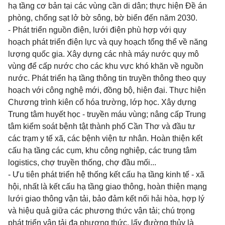
hạ tầng cơ bản tại các vùng cần di dân; thực hiện Đề án
phòng, chống sạt lở bờ sông, bờ biển đến năm 2030.
- Phát triển nguồn điện, lưới điện phù hợp với quy
hoạch phát triển điện lực và quy hoạch tổng thể về năng
lượng quốc gia. Xây dựng các nhà máy nước quy mô
vùng để cấp nước cho các khu vực khó khăn về nguồn
nước. Phát triển hạ tầng thông tin truyền thông theo quy
hoạch với công nghệ mới, đồng bộ, hiện đại. Thực hiện
Chương trình kiên cố hóa trường, lớp học. Xây dựng
Trung tâm huyết học - truyền máu vùng; nâng cấp Trung
tâm kiểm soát bệnh tật thành phố Cần Thơ và đầu tư
các trạm y tế xã, các bệnh viện tư nhân. Hoàn thiện kết
cấu hạ tầng các cụm, khu công nghiệp, các trung tâm
logistics, chợ truyền thống, chợ đầu mối...
- Ưu tiên phát triển hệ thống kết cấu hạ tầng kinh tế - xã
hội, nhất là kết cấu hạ tầng giao thông, hoàn thiện mạng
lưới giao thông vận tải, bảo đảm kết nối hải hòa, hợp lý
và hiệu quả giữa các phương thức vận tải; chú trọng
phát triển vận tải đa phương thức, lấy đường thủy là