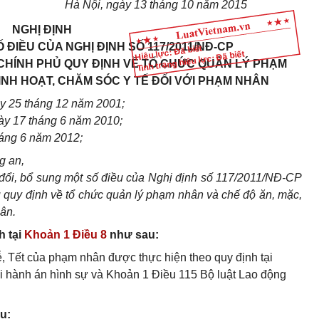
Hà Nội, ngày 13 tháng 10 năm 20
1
5
NGHỊ ĐỊNH
 ĐIỀU CỦA NGHỊ ĐỊNH SỐ 117/2011/NĐ-CP
Hiệu lực: Đã biết
Tình trạng hiệu lực: Đã biết
 CHÍNH PHỦ QUY ĐỊNH VỀ TỔ CHỨC QUẢN LÝ PHẠM
INH HOẠT, CHĂM SÓC Y TẾ ĐỐI VỚI PHẠM NHÂN
y 25 tháng 12 năm 200
1
;
gày
1
7 tháng 6 năm 20
10
;
háng 6 năm 2012;
g an,
ổi, bổ sung một s
ố
điều của Nghị định số 117/2011/NĐ-CP
 quy định về tổ chức quản
lý
phạm nhân và chế độ
ă
n, mặc,
hân.
h tại
Khoản 1 Điều 8
như sau:
ễ, Tết của phạm nhân được thực hiện theo quy định tại
i hành án hình sự và Khoản 1 Điều 115 Bộ luật Lao động
u: