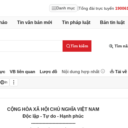
|
Danh mục
Tổng đài trực tuyến
19006
hảo
Tin văn bản mới
Tin pháp luật
Bản tin luật
Tìm kiếm
Tìm nâ
lực
VB liên quan
Lược đồ
Nội dung hợp nhất
Tải về
In
CỘNG HÒA XÃ HỘI CHỦ NGHĨA VIỆT NAM
Độc lập - Tự do - Hạnh phúc
---------------
----------------