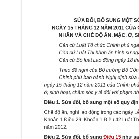
SỬA ĐỔI, BỔ SUNG MỘT SỐ
NGÀY 15 THÁNG 12 NĂM 2011 CỦA
NHÂN VÀ CHẾ ĐỘ ĂN, MẶC, Ở, S
Căn cứ Luật Tổ chức Chính phủ ngà
Căn cứ Luật Th
i
hành án hình sự n
Căn cứ Bộ luật Lao động ngày 18 t
Theo đ
ề
nghị của Bộ trưởng Bộ Côn
Chính phủ ban hành Nghị định sửa đ
ngày 15 tháng 12 năm 20
11
của Chính phủ
ở, sinh hoạt, chăm sóc y tế đối với phạm n
Điều 1. Sửa đổi, bổ sung một số quy địn
Chế độ ăn, nghỉ lao động trong các ngày L
Khoản 1 Điều 29, Khoản 1 Điều 42 Luật Th
năm 2012.
Điều 2. Sửa đổi, bổ sung
Điều 15
như sa