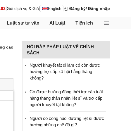
|
|
192
Gói dịch vụ & Giá
English
Đăng ký
/ Đăng nhập
Luật sư tư vấn
AI Luật
Tiện ích
HỎI ĐÁP PHÁP LUẬT VỀ CHÍNH
ng cao
SÁCH
Người khuyết tật đi làm có còn được
hưởng trợ cấp xã hội hằng tháng
không?
​Có được hưởng đồng thời trợ cấp tuất
hàng tháng thân nhân liệt sĩ và trợ cấp
người khuyết tật không?
Người có công nuôi dưỡng liệt sĩ được
hưởng những chế độ gì?