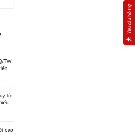
p
Yêu
cầu
NQ/TW
hỗ trợ
riển
uy tín
biểu
ời cao