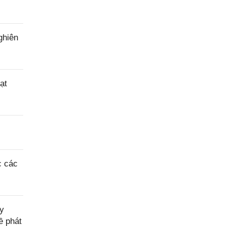
ghiên
ạt
c các
y
ề phát