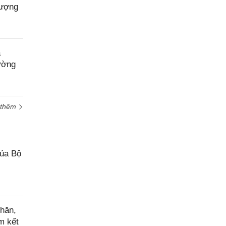
lượng
a
ường
 thêm
của Bộ
hăn,
m kết