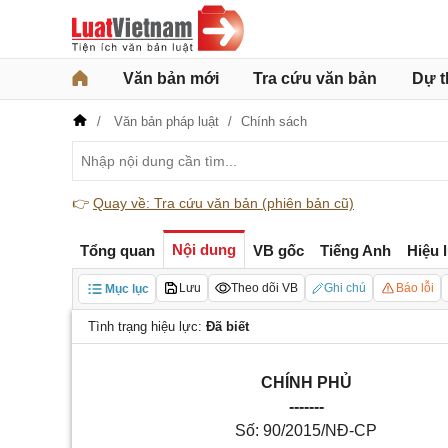
Văn bản mới
Tra cứu văn bản
Dự t
Văn bản pháp luật
Chính sách
👉
Quay về: Tra cứu văn bản (phiên bản cũ)
Nội dung
Tổng quan
VB gốc
Tiếng Anh
Hiệu 
Lưu
Theo dõi VB
Ghi chú
Báo lỗi
Mục lục
Tình trạng hiệu lực:
Đã biết
CHÍNH PHỦ
-------
Số: 90/2015/NĐ-CP