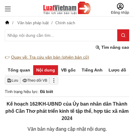
Đăng nhập
Văn bản pháp luật
Chính sách
Tìm nâng cao
👉
Quay về: Tra cứu văn bản (phiên bản cũ)
Tổng quan
Nội dung
VB gốc
Tiếng Anh
Lược đồ
Lưu
Theo dõi VB
Tình trạng hiệu lực:
Đã biết
Kế hoạch 162/KH-UBND của Ủy ban nhân dân Thành
phố Cần Thơ phát triển kinh tế tập thể, hợp tác xã năm
2024
Văn bản này đang cập nhật nội dung.