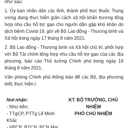
như sau:
1. Ủy ban nhân dân các tỉnh, thành phố trực thuộc Trung
ương đang thực hiện giãn cách xã hội khẩn trương tổng
hợp nhu cầu hỗ trợ gạo cho người dân gặp khó khăn do
dịch bệnh Covid-19, gửi về Bộ Lao động - Thương binh và
Xã hội trong ngày 17 tháng 8 năm 2021.
2. Bộ Lao động - Thương binh và Xã hội chủ trì, phối hợp
với Bộ Tài chính tổng hợp nhu cầu hỗ trợ gạo của các địa
phương, báo cáo Thủ tướng Chính phủ trong ngày 18
tháng 8 năm 2021.
Văn phòng Chính phủ thông báo để các Bộ, địa phương
biết, thực hiện./.
Nơi nhận:
KT. BỘ TRƯỞNG, CHỦ
- Như trên;
NHIỆM
- TTgCP, PTTg L
ê
Minh
PHÓ CHỦ NHIỆM
Kh
á
i;
- VPCP: BTCN, PCN Mai