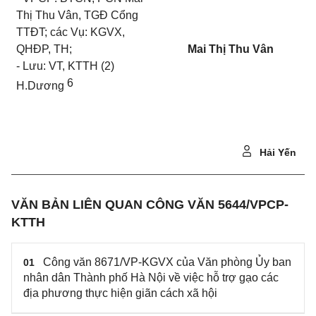
Thị Thu Vân, TGĐ Cổng
TTĐT; các Vụ: KGVX,
QHĐP, TH;
Mai Thị Thu Vân
- Lưu: VT, KTTH (2)
6
H.Dương
Hải Yến
VĂN BẢN LIÊN QUAN CÔNG VĂN 5644/VPCP-
KTTH
Công văn 8671/VP-KGVX của Văn phòng Ủy ban
01
nhân dân Thành phố Hà Nội về việc hỗ trợ gạo các
địa phương thực hiện giãn cách xã hội