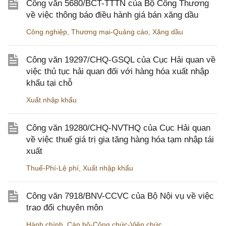
Công văn 5680/BCT-TTTN của Bộ Công Thương
về việc thông báo điều hành giá bán xăng dầu
Công nghiệp
,
Thương mại-Quảng cáo
,
Xăng dầu
Công văn 19297/CHQ-GSQL của Cục Hải quan về
việc thủ tục hải quan đối với hàng hóa xuất nhập
khẩu tại chỗ
Xuất nhập khẩu
Công văn 19280/CHQ-NVTHQ của Cục Hải quan
về việc thuế giá trị gia tăng hàng hóa tạm nhập tái
xuất
Thuế-Phí-Lệ phí
,
Xuất nhập khẩu
Công văn 7918/BNV-CCVC của Bộ Nội vụ về việc
trao đổi chuyên môn
Hành chính
,
Cán bộ-Công chức-Viên chức