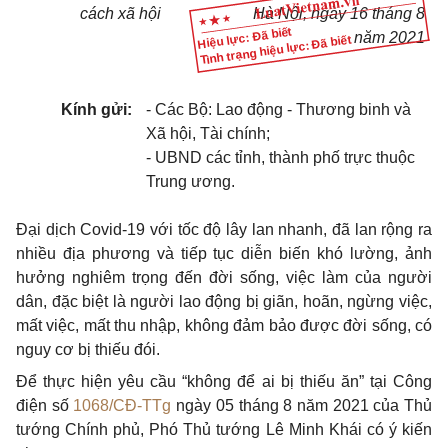
cách xã hội
Hà Nội, ngày
16
tháng 8
Hiệu lực: Đã biết
năm 202
1
Tình trạng hiệu lực: Đã biết
Kính gửi:
- Các Bộ: Lao động - Thương binh và
Xã hội, Tài chính;
- UBND các tỉnh, thành phố trực thuộc
Trung ương.
Đại dịch Covid-19 với tốc độ lây lan nhanh, đã lan rộng ra
nhiều địa phương và tiếp tục diễn biến khó lường, ảnh
hưởng nghiêm trọng đến đời sống, việc làm của người
dân, đặc biệt là người lao động bị giãn, hoãn, ngừng việc,
mất việc, mất thu nhập, không đảm bảo được đời sống, có
nguy cơ bị thiếu đói.
Để thực hiện yêu cầu “không để ai bị thiếu ăn” tại Công
điện số
1068/CĐ-TTg
ngày 05 tháng 8 năm 2021 của Thủ
tướng Chính phủ, Phó Thủ tướng Lê Minh Khái có ý kiến