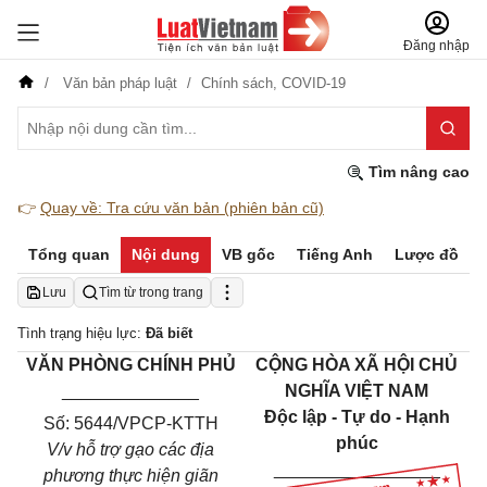
Đăng nhập
Văn bản pháp luật
Chính sách,
COVID-19
Tìm nâng cao
👉
Quay về: Tra cứu văn bản (phiên bản cũ)
Tổng quan
Nội dung
VB gốc
Tiếng Anh
Lược đồ
Lưu
Tìm từ trong trang
Tình trạng hiệu lực:
Đã biết
VĂN PHÒNG CHÍNH PHỦ
CỘNG HÒA XÃ HỘI CHỦ
______________
NGHĨA VIỆT NAM
Độc lập - Tự do - Hạnh
Số: 5644/VPCP-KTTH
phúc
V/v hỗ trợ gạo các địa
_________________
phương thực hiện giãn