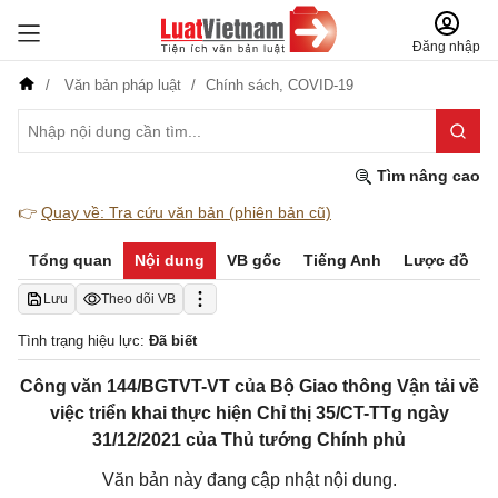
Đăng nhập
Văn bản pháp luật
Chính sách,
COVID-19
Tìm nâng cao
👉
Quay về: Tra cứu văn bản (phiên bản cũ)
Tổng quan
Nội dung
VB gốc
Tiếng Anh
Lược đồ
Lưu
Theo dõi VB
Tình trạng hiệu lực:
Đã biết
Công văn 144/BGTVT-VT của Bộ Giao thông Vận tải về
việc triển khai thực hiện Chỉ thị 35/CT-TTg ngày
31/12/2021 của Thủ tướng Chính phủ
Văn bản này đang cập nhật nội dung.