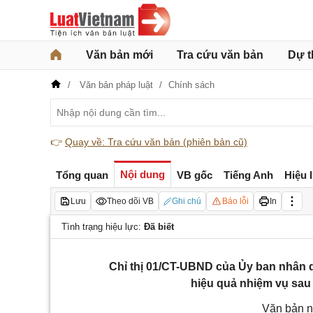
Văn bản mới
Tra cứu văn bản
Dự t
Văn bản pháp luật
Chính sách
👉
Quay về: Tra cứu văn bản (phiên bản cũ)
Nội dung
Tổng quan
VB gốc
Tiếng Anh
Hiệu 
Lưu
Theo dõi VB
Ghi chú
Báo lỗi
In
Tình trạng hiệu lực:
Đã biết
Chỉ thị 01/CT-UBND của Ủy ban nhân d
hiệu quả nhiệm vụ sau
Văn bản n