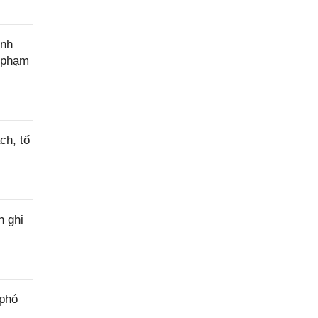
ính
c phạm
ch, tổ
h ghi
 phó