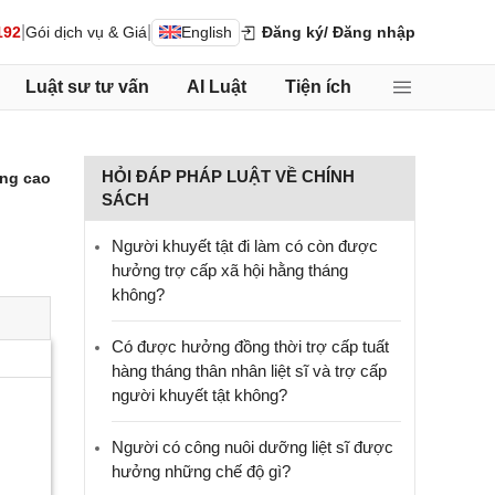
|
|
192
Gói dịch vụ & Giá
English
Đăng ký
/ Đăng nhập
Luật sư tư vấn
AI Luật
Tiện ích
HỎI ĐÁP PHÁP LUẬT VỀ CHÍNH
ng cao
SÁCH
Người khuyết tật đi làm có còn được
hưởng trợ cấp xã hội hằng tháng
không?
​Có được hưởng đồng thời trợ cấp tuất
hàng tháng thân nhân liệt sĩ và trợ cấp
người khuyết tật không?
Người có công nuôi dưỡng liệt sĩ được
hưởng những chế độ gì?