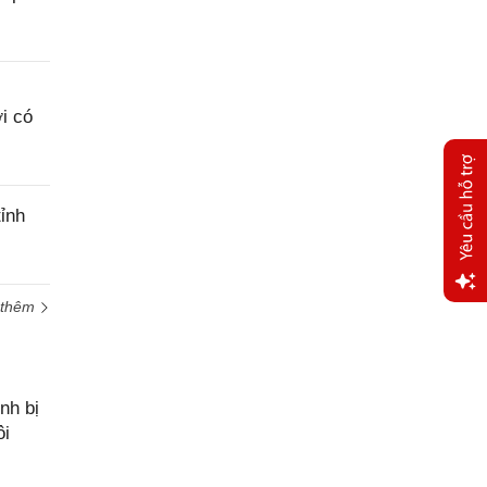
i có
ỉnh
 thêm
Yêu
cầu
hỗ trợ
nh bị
ôi