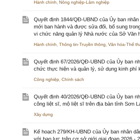
Hành chính
,
Nông nghiệp-Lâm nghiệp
Quyết định 1844/QĐ-UBND của Ủy ban nhân d
mới ban hành và được sửa đổi, bổ sung trong
vi chức năng quản lý Nhà nước của Sở Văn h
Hành chính
,
Thông tin-Truyền thông
,
Văn hóa-Thể tha
Quyết định 67/2026/QĐ-UBND của Ủy ban nhâ
chức thực hiện và quản lý, sử dụng kinh phí 
Công nghiệp
,
Chính sách
Quyết định 40/2026/QĐ-UBND của Ủy ban nhân
công liệt sĩ, mộ liệt sĩ trên địa bàn tỉnh Sơn L
Xây dựng
Kế hoạch 279/KH-UBND của Ủy ban nhân dân 
với bạo lực trên cơ sở giới giai đoạn 2026 - 