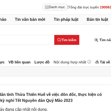
|
Danh mục
Tổng đài trực tuyến
19006
hảo
Tin văn bản mới
Tin pháp luật
Bản tin luật
Tìm kiếm
Tìm nâ
lực
VB liên quan
Lược đồ
Nội dung hợp nhất
Tải về
ân tỉnh Thừa Thiên Huế về việc đôn đốc, thực hiện có
 kỳ nghỉ Tết Nguyên đán Quý Mão 2023
ày đang cập nhật nội dung.