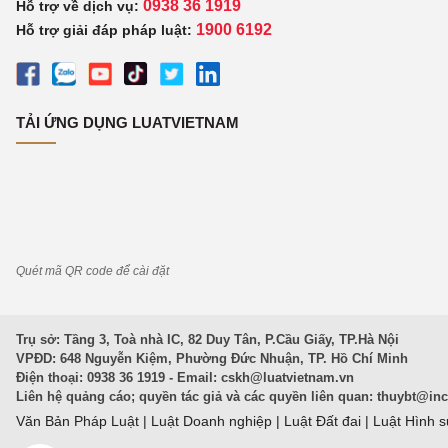
0938 36 1919
Hỗ trợ về dịch vụ:
1900 6192
Hỗ trợ giải đáp pháp luật:
TẢI ỨNG DỤNG LUATVIETNAM
Quét mã QR code để cài đặt
Trụ sở: Tầng 3, Toà nhà IC, 82 Duy Tân, P.Cầu Giấy, TP.Hà Nội
VPĐD: 648 Nguyễn Kiệm, Phường Đức Nhuận, TP. Hồ Chí Minh
Điện thoại: 0938 36 1919 - Email:
cskh@luatvietnam.vn
Liên hệ quảng cáo; quyền tác giả và các quyền liên quan:
thuybt@in
Văn Bản Pháp Luật
|
Luật Doanh nghiệp
|
Luật Đất đai
|
Luật Hình 