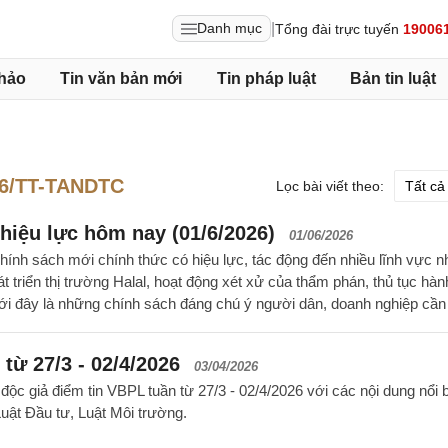
|
Danh mục
Tổng đài trực tuyến
19006
hảo
Tin văn bản mới
Tin pháp luật
Bản tin luật
6/TT-TANDTC
Lọc bài viết theo:
hiệu lực hôm nay (01/6/2026)
01/06/2026
hính sách mới chính thức có hiệu lực, tác động đến nhiều lĩnh vực n
t triển thị trường Halal, hoạt động xét xử của thẩm phán, thủ tục hàn
i đây là những chính sách đáng chú ý người dân, doanh nghiệp cần 
từ 27/3 - 02/4/2026
03/04/2026
ộc giả điểm tin VBPL tuần từ 27/3 - 02/4/2026 với các nội dung nổi b
uật Đầu tư, Luật Môi trường.