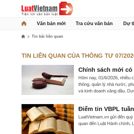
Văn bản mới
Tra cứu văn bản
Dự t
Tin bài liên quan
TIN LIÊN QUAN CỦA THÔNG TƯ 07/202
Chính sách mới có 
Hôm nay, 01/6/2026, nhiều c
thông, quản lý nhà nước, phá
và kinh doanh xăng dầu. Dướ
Điểm tin VBPL tuần 
LuatVietnam.vn gửi đến quý đ
quan đến Luật Hành chính, L