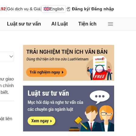
|
|
192
Gói dịch vụ & Giá
English
Đăng ký
/ Đăng nhập
Luật sư tư vấn
AI Luật
Tiện ích
hư giao
h chính
biết.
ật liên