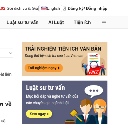
|
|
192
Gói dịch vụ & Giá
English
Đăng ký
/ Đăng nhập
Luật sư tư vấn
AI Luật
Tiện ích
ật liên
i về
Luật