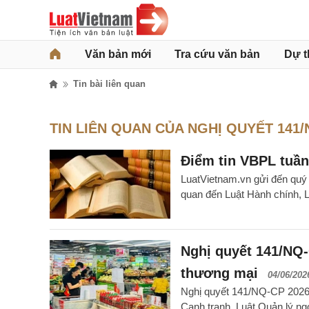
Văn bản mới
Tra cứu văn bản
Dự t
Tin bài liên quan
TIN LIÊN QUAN CỦA NGHỊ QUYẾT 141
Điểm tin VBPL tuần 
LuatVietnam.vn gửi đến quý đ
quan đến Luật Hành chính, L
Nghị quyết 141/NQ-
thương mại
04/06/202
Nghị quyết 141/NQ-CP 2026 
Cạnh tranh, Luật Quản lý ng