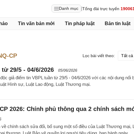
|
Danh mục
Tổng đài trực tuyến
19006
hảo
Tin văn bản mới
Tin pháp luật
Bản tin luật
/NQ-CP
Lọc bài viết theo:
từ 29/5 - 04/6/2026
05/06/2026
ộc giả điểm tin VBPL tuần từ 29/5 - 04/6/2026 với các nội dung nổi b
uật Hình sự, Luật Lao động, Luật Thương mại.
CP 2026: Chính phủ thông qua 2 chính sách mớ
6
về chính sách sửa đổi, bổ sung một số điều của Luật Thương mại, 
oại thương, Luật Bảo vệ quyền lợi người tiêu dùng, ban hành ngày