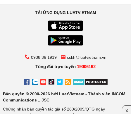
TẢI ỨNG DỤNG LUATVIETNAM
0938 36 1919
cskh@luatvietnam.vn
Tổng đài trực tuyến
19006192
Bản quyền © 2000-2026 bởi LuatVietnam - Thành viên INCOM
Communications ., JSC
Chứng nhận bản quyền tác giả số 280/2009/QTG ngày
X
16/02/2009, cấp bởi Bộ Văn hoá - Thể thao - Du lịch
Cơ quan chủ quản: Công ty Cổ phần Truyền thông Luật Việt Nam.
Chịu trách nhiệm: Ông Trần Văn Trí