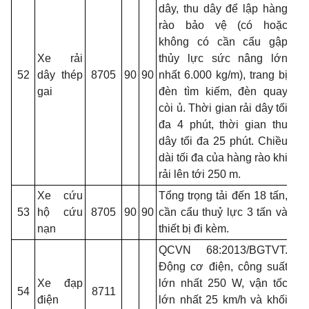
dây, thu dây để lập hàng
rào bảo vệ (có hoặc
không có cần cẩu gập
Xe rải
thủy lực sức nâng lớn
52
dây thép
8705
90
90
nhất 6.000 kg/m), trang bị
gai
đèn tìm kiếm, đèn quay
còi ủ. Thời gian rải dây tối
đa 4 phút, thời gian thu
dây tối đa 25 phút. Chiều
dài tối đa của hàng rào khi
rải lên tới 250 m.
Xe cứu
Tổng trọng tải đến 18 tấn,
53
hộ cứu
8705
90
90
cần cẩu thuỷ lực 3 tấn và
nạn
thiết bị đi kèm.
QCVN 68:2013/BGTVT.
Động cơ điện, công suất
Xe đạp
lớn nhất 250 W, vận tốc
54
8711
điện
lớn nhất 25 km/h và khối