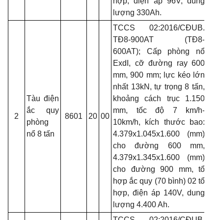
hợp, điện áp 96V, dung
lượng 330Ah.
TCCS 02:2016/CĐUB.
TĐ8-900AT (TĐ8-
600AT); Cấp phòng nổ
ExdI, cỡ đường ray 600
mm, 900 mm; lực kéo lớn
nhất 13kN, tự trọng 8 tấn,
Tàu điện
khoảng cách trục 1.150
ắc quy
mm, tốc độ 7 km/h-
2
8601
20
00
phòng
10km/h, kích thước bao:
nổ 8 tấn
4.379x1.045x1.600 (mm)
cho đường 600 mm,
4.379x1.345x1.600 (mm)
cho đường 900 mm, tổ
hợp ắc quy (70 bình) 02 tổ
hợp, điện áp 140V, dung
lượng 4.400 Ah.
TCCS 02:2016/CĐUB.