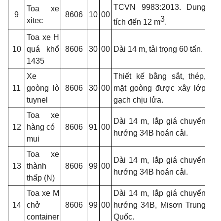
TCVN 9983:2013. Dung
Toa xe
9
8606
10
00
3
xitec
tích đến 12 m
.
Toa xe H
10
quá khổ
8606
30
00
Dài 14 m, tải trọng 60 tấn.
1435
Xe
Thiết kế bằng sắt, thép,
11
goòng lò
8606
30
00
mặt goòng được xây lớp
tuynel
gạch chịu lửa.
Toa xe
Dài 14 m, lắp giá chuyển
12
hàng có
8606
91
00
hướng 34B hoán cải.
mui
Toa xe
Dài 14 m, lắp giá chuyển
13
thành
8606
99
00
hướng 34B hoán cải.
thấp (N)
Toa xe M
Dài 14 m, lắp giá chuyển
14
chở
8606
99
00
hướng 34B, Misơn Trung
container
Quốc.