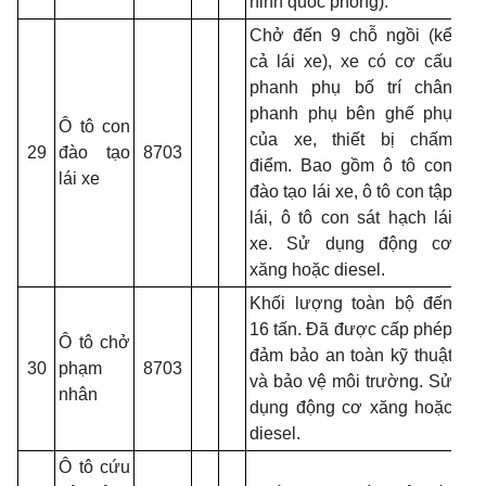
ninh quốc phòng).
Chở đến 9 chỗ ngồi (kể
cả lái xe), xe có cơ cấu
phanh phụ bố trí chân
phanh phụ bên ghế phụ
Ô tô con
của xe, thiết bị chấm
29
đào tạo
8703
điểm. Bao gồm ô tô con
lái xe
đào tạo lái xe, ô tô con tập
lái, ô tô con sát hạch lái
xe. Sử dụng động cơ
xăng hoặc
diesel.
Khối lượng toàn bộ đến
16 tấn. Đã được cấp phép
Ô tô chở
đảm bảo an toàn kỹ thuật
30
phạm
8703
và bảo vệ môi trường. Sử
nhân
dụng động cơ xăng hoặc
diesel.
Ô tô cứu