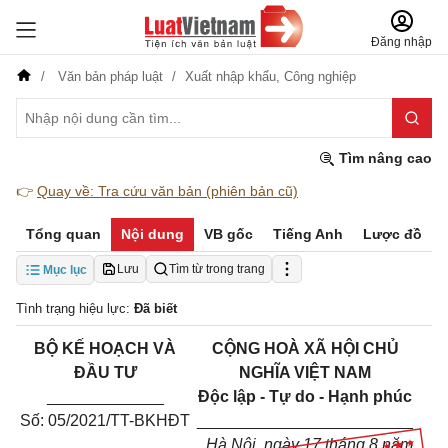
Đăng nhập
Văn bản pháp luật
Xuất nhập khẩu,
Công nghiệp
Tìm nâng cao
👉
Quay về: Tra cứu văn bản (phiên bản cũ)
Tổng quan
Nội dung
VB gốc
Tiếng Anh
Lược đồ
Lưu
Tìm từ trong trang
Mục lục
Tình trạng hiệu lực:
Đã biết
BỘ KẾ HOẠCH VÀ
CỘNG HOÀ XÃ HỘI CHỦ
ĐẦU TƯ
NGHĨA VIỆT NAM
_____________
Độc lập - Tự do - Hạnh phúc
Số: 05/2021/TT-BKHĐT
________________________
Hà Nội, ngày 17 tháng 8 năm