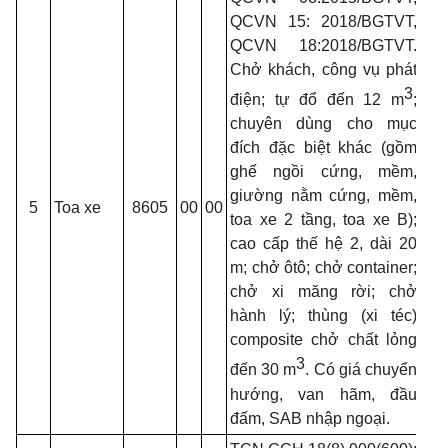
QCVN 15: 2018/BGTVT,
QCVN 18:2018/BGTVT.
Chở khách, công vụ phát
3
điện; tự đổ đến 12 m
;
chuyên dùng cho mục
đích đặc biệt khác (gồm
ghế ngồi cứng, mềm,
giường nằm cứng, mềm,
5
Toa xe
8605
00
00
toa xe 2 tầng, toa xe B);
cao cấp thế hệ 2, dài 20
m; chở ôtô; chở
container;
chở xi măng rời; chở
hành lý; thùng (xi téc)
composite
chở chất lỏng
3
đến 30 m
. Có giá chuyển
hướng, van hãm, đầu
đấm, SAB nhập ngoại.