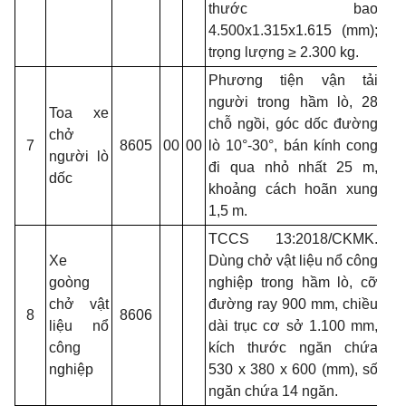
thước bao
4.500x1.315x1.615 (mm);
trọng lượng ≥ 2.300 kg.
Phương tiện vận tải
người trong hầm lò, 28
Toa xe
chỗ ngồi, góc dốc đường
chở
7
8605
00
00
lò 10°-30°, bán kính cong
người lò
đi qua nhỏ nhất 25 m,
dốc
khoảng cách hoãn xung
1,5 m.
TCCS 13:2018/CKMK.
Xe
Dùng chở vật liệu nổ công
goòng
nghiệp trong hầm lò, cỡ
chở vật
đường ray 900 mm, chiều
8
8606
liệu nổ
dài trục cơ sở 1.100 mm,
công
kích thước ngăn chứa
nghiệp
530 x 380 x 600 (mm), số
ngăn chứa 14 ngăn.