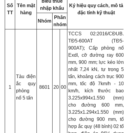
biểu thuế
Số
Tên mặt
Ký hiệu quy cách, mô tả
nhập khẩu
TT
hàng
đặc tính kỹ thuật
Phân
Nhóm
nhóm
TCCS 02:2016/CĐUB.
TĐ5-600AT (TĐ5-
900AT); Cấp phòng nổ
ExdI, cỡ đường ray 600
mm, 900 mm; lực kéo lớn
nhất 7,24
kN,
tự trọng 5
Tàu điện
tấn, khoảng cách trục 900
ắc quy
mm, tốc độ 7km/h - 10
1
8601
20
00
phòng
km/h, kích thước bao
nổ 5 tấn
3.225x994x1.550 (mm)
cho đường 600 mm,
3.225x1.294x1.550 (mm)
cho đường 900 mm, tổ
hợp ắc quy (48 bình) 02 tổ