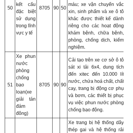
kết cấu
máu; xe vận chuyển vắc
50
8705
90
50
đặc biệt
xin, sinh phẩm và xe ô tô
sử dụng
khác được thiết kế dành
trong lĩnh
riêng cho các hoạt động
vực y tế
khám bệnh, chữa bệnh,
phòng, chống dịch, kiểm
nghiệm.
Xe phun
Cải tạo trên xe cơ sở ô tô
nước
sát xi tải 6x4, dung tích
phòng
đến xitec đến 10.000 lít
chống
nước, chứa hoá chất, chất
51
bạo
8705
90
90
cay, trang bị động cơ phụ
loạn(xe
và bơm, các thiết bị phục
giải tán
vụ việc phun nước phòng
đám
chống bạo động.
đông)
Xe trang bị hệ thống dây
thép gai và hệ thống rải