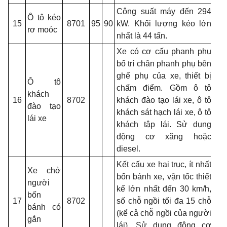
Công suất máy đến 294
Ô tô kéo
15
8701
95
90
kW. Khối lượng kéo lớn
rơ moóc
nhất là 44 tấn.
Xe có cơ cấu phanh phụ
bố trí chân phanh phụ bên
ghế phụ của xe, thiết bị
Ô tô
chấm điểm. Gồm ô tô
khách
16
8702
khách đào tạo lái xe, ô tô
đào tạo
khách sát hạch lái xe, ô tô
lái xe
khách tập lái. Sử dụng
động cơ xăng hoặc
diesel.
Kết cấu xe hai trục, ít nhất
Xe chở
bốn bánh xe, vận tốc thiết
người
kế lớn nhất đến 30 km/h,
bốn
17
8702
số chỗ ngồi tối đa 15 chỗ
bánh có
(kể cả chỗ ngồi của người
gắn
lái). Sử dụng động cơ