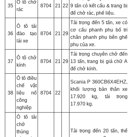
Ô tô chở
35
8704
21
22
9 tấn có kết cấu & trang bị
rác
để chở rác, phế liệu.
Tải trọng đến 5 tấn, xe có
Ô tô tải
cơ cấu phanh phụ bố trí
36
đào tạo
8704
21
29
chân phanh phụ bên ghế
lái xe
phụ của xe.
Tải trọng chuyên chở đến
Ô tô chở
37
8704
21
29
13 tấn, trang bị giá chữ A
kính
để chở kính.
Ô tô điều
Scania P
360CB6X4EHZ,
chế vật
khối lượng bản thân xe
38
liệu nổ
8704
22
17.920 kg, tải trọng
công
17.970 kg.
nghiệp
Ô tô tải
chở
Tải trọng đến 20 tấn, thể
thùng