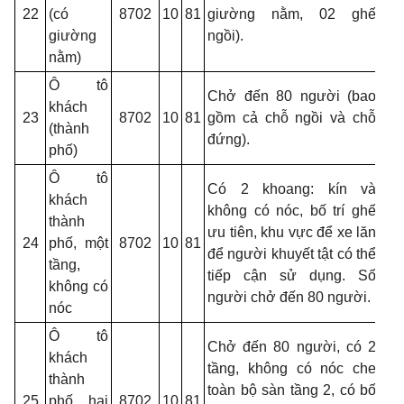
22
(có
8702
10
81
giường nằm, 02 ghế
giường
ngồi).
nằm)
Ô tô
Chở đến 80 người (bao
khách
23
8702
10
81
gồm cả chỗ ngồi và chỗ
(thành
đứng).
phố)
Ô tô
Có 2 khoang: kín và
khách
không có nóc, bố trí ghế
thành
ưu tiên, khu vực để xe lăn
24
phố, một
8702
10
81
để người khuyết tật có thể
tầng,
tiếp cận sử dụng. Số
không có
người chở đến 80 người.
nóc
Ô tô
Chở đến 80 người, có 2
khách
tầng, không có nóc che
thành
toàn bộ sàn tầng 2, có bố
25
phố, hai
8702
10
81