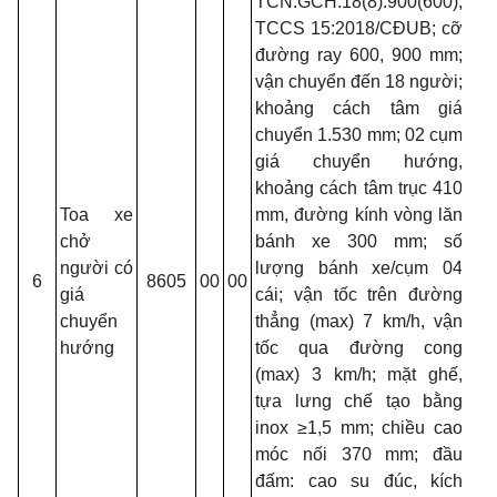
TCN.GCH.18(8).900(600);
TCCS 15:2018/CĐUB; cỡ
đường ray 600, 900 mm;
vận chuyển đến 18 người;
khoảng cách tâm giá
chuyển 1.530 mm; 02 cụm
giá chuyển hướng,
khoảng cách tâm trục 410
Toa xe
mm, đường kính vòng lăn
chở
bánh xe 300 mm; số
người có
lượng bánh xe/cụm 04
6
8605
00
00
giá
cái; vận tốc trên đường
chuyển
thẳng
(max)
7 km/h, vận
hướng
tốc
qua
đường
cong
(max) 3 km/h;
mặt ghế,
tựa lưng chế tạo bằng
inox ≥1,5 mm; chiều cao
móc nối 370 mm; đầu
đấm: cao su đúc, kích