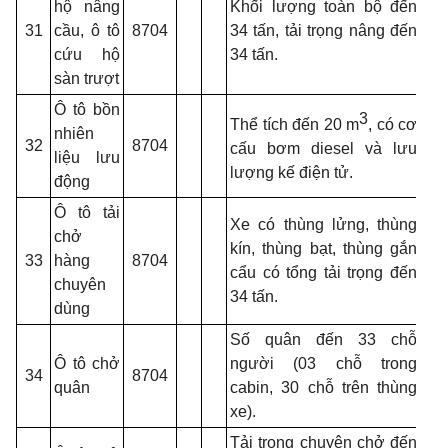
hộ nâng
Khối lượng toàn bộ đến
31
cầu, ô tô
8704
34 tấn, tải trọng nâng đến
cứu hộ
34 tấn.
sàn trượt
Ô tô bồn
3
Thể tích đến 20 m
, có cơ
nhiên
32
8704
cấu bơm
diesel
và lưu
liệu lưu
lượng kế điện tử.
động
Ô tô tải
Xe có thùng lửng, thùng
chở
kín, thùng bạt, thùng gắn
33
hàng
8704
cẩu có tổng tải trọng đến
chuyên
34 tấn.
dùng
Số quân đến 33 chỗ
Ô tô chở
người (03 chỗ trong
34
8704
quân
cabin,
30 chỗ trên thùng
xe).
Tải trọng chuyên chở đến