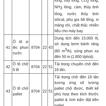
lỏng, ôxy lỏng, CO
lỏng,
2
NH
lỏng, cám, thủy tinh
3
lỏng, nước thủy tinh
silicat, phụ gia bê tông, xi
măng rời, chất thải; nhiên
liệu cho máy bay.
Dung tích đến 15.000 lít,
Ô tô xi
sử dụng bơm bánh răng
41
téc phun
8704
22
43
3
(60 m
/h), súng phun xa
nước
đến 50 m (1.800 l/phút).
Ô tô chở
Tải trọng chuyên chở đến
42
8704
22
51
ô tô
16 tấn.
Tải trọng chở đến 18 tấn
tương ứng số lượng
Ô tô chở
pallet
chở được, thiết kế
43
8704
22
51
pallet
phù hợp theo kích thước
pallet
& linh kiện đặt trên
pallet.