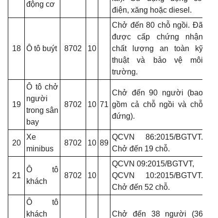
động cơ
điện, xăng hoặc diesel.
Chở đến 80 chỗ ngồi. Đã
được cấp chứng nhận
18
Ô tô buýt
8702
10
chất lượng an toàn kỹ
thuật và bảo vệ môi
trường.
Ô tô chở
Chở đến 90 người (bao
người
19
8702
10
71
gồm cả chỗ ngồi và chỗ
trong sân
đứng).
bay
Xe
QCVN 86:2015/BGTVT.
20
8702
10
89
minibus
Chở đến 19 chỗ.
QCVN 09:2015/BGTVT,
Ô tô
21
8702
10
QCVN 10:2015/BGTVT.
khách
Chở đến 52 chỗ.
Ô tô
khách
Chở đến 38 người (36