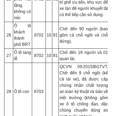
trí ghế ưu tiên, khu vực để
tầng,
xe lăn để người khuyết tật
không có
có thể tiếp cận sử dụng.
nóc
Ô tô
Chở đến 90 người (bao
khách
26
8702
10
81
gồm cả chỗ ngồi và chỗ
thành
đứng).
phố BRT
Ô tô tang
Chở đến 19 người và 01
27
8702
10
81
lễ
quan tài.
QCVN 09:2015/BGTVT.
Chở đến 9 chỗ ngồi (kể
cả lái xe), đã được cấp
chứng nhận chất lượng
28
Ô tô con
8703
an toàn kỹ thuật và bảo vệ
môi trường (không gồm
xe ô tô chống đạn, đặc
chủng chuyên dùng an