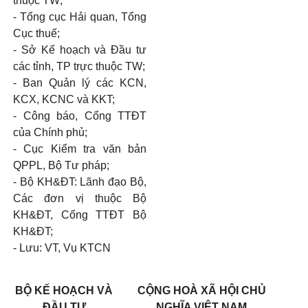
thuộc TW;
-
Tổng cục Hải quan, Tổng
Cục thuế;
-
Sở Kế hoạch và Đầu tư
các tỉnh, TP trực thuộc TW;
-
Ban Quản lý các KCN,
KCX, KCNC và KKT;
-
Công báo, Cổng TTĐT
của Chính phủ;
-
Cục Kiểm tra văn bản
QPPL, Bộ Tư pháp;
-
Bộ KH&ĐT: Lãnh đạo Bộ,
Các đơn vị thuộc Bộ
KH&ĐT, Cổng TTĐT Bộ
KH&ĐT;
-
Lưu: VT, Vụ
KTCN
BỘ KẾ HOẠCH VÀ
CỘNG HOÀ XÃ HỘI CHỦ
ĐẦU TƯ
NGHĨA VIỆT NAM