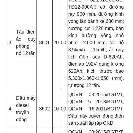
TĐ12-900AT; cỡ đường
ray 900 mm, đường kính
vòng lăn bánh xe 680 mm;
cương cự 1.220 mm, bán
Tàu điện
kính đường vòng nhỏ
ắc quy
3
8601
20
00
nhất 12.000 mm, tốc độ
phòng
8,5km/h - 11km/h, ắc quy
nổ 12 tấn
tích điện kiểu D-620Ah,
điện áp 192V, dung lượng
620Ah, kích thước bao
5.300x1.360x1.650 (mm),
tự trọng 12 tấn.
QCVN 08:2015/BGTVT,
Đầu máy
QCVN 15: 2018/BGTVT,
diesel
4
8602
10
00
QCVN 16:2011/BGTVT.
truyền
Đầu máy truyền động điện
động
sản xuất lắp ráp CKD.
QCVN 08:2015/BGTVT,