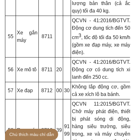
lượng bản thân (cả ắc
quy) tối đa 40 kg.
QCVN - 41:2016/BGTVT.
Động cơ dung tích đến 50
Xe gắn
3
55
8711
cm
,
tốc độ tối đa 50 km/h
máy
(gồm xe đạp máy, xe máy
điện).
QCVN - 41:2016/BGTVT.
56
Xe mô tô
8711
20
Động cơ có dung tích xi
lanh đến 250 cc.
Không lắp động cơ, gồm
57
Xe đạp
8712
00
30
cả xe xích lô ba bánh.
QCVN 11:2015/BGTVT.
Chở máy phát điện, thiết
bị phát sóng di động,
91
hàng siêu trường, siêu
58
Rơ moóc
8716
39
99
trọng, xe và máy chuyên
Chú thích màu chỉ dẫn