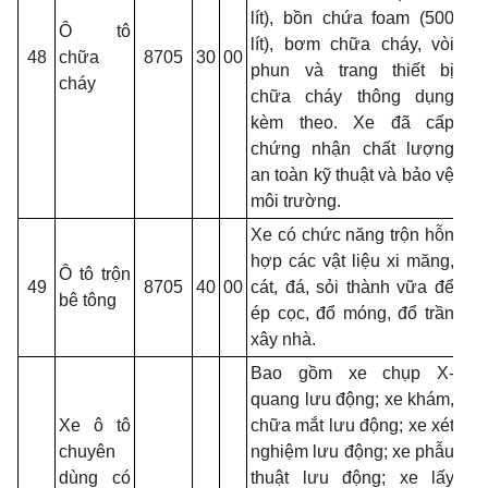
lít), bồn chứa
foam
(500
Ô tô
lít), bơm chữa cháy, vòi
48
chữa
8705
30
00
phun và trang thiết bị
cháy
chữa cháy thông dụng
kèm theo. Xe đã cấp
chứng nhận chất lượng
an toàn kỹ thuật và bảo vệ
môi trường.
Xe có chức năng trộn hỗn
hợp các vật liệu xi măng,
Ô tô trộn
49
8705
40
00
cát, đá, sỏi thành vữa để
bê tông
ép cọc, đổ móng, đổ trần
xây nhà.
Bao gồm xe chụp X-
quang lưu động; xe khám,
Xe ô tô
chữa mắt lưu động; xe xét
chuyên
nghiệm lưu động; xe phẫu
dùng có
thuật lưu động; xe lấy