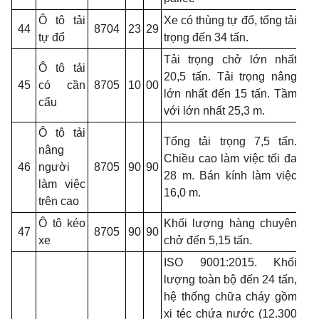
Ô tô tải
Xe có thùng tự đổ, tổng tải
44
8704
23
29
tự đổ
trọng đến 34 tấn.
Tải trọng chở lớn nhất
Ô tô tải
20,5 tấn. Tải trọng nâng
45
có cần
8705
10
00
lớn nhất đến 15 tấn. Tầm
cẩu
với lớn nhất 25,3 m.
Ô tô tải
Tổng tải trọng 7,5 tấn.
nâng
Chiều cao làm việc tối đa
46
người
8705
90
90
28 m. Bán kính làm việc
làm việc
16,0 m.
trên cao
Ô tô kéo
Khối lượng hàng chuyên
47
8705
90
90
xe
chở đến 5,15 tấn.
ISO 9001:2015. Khối
lượng toàn bộ đến 24 tấn,
hệ thống chữa cháy gồm
xi téc chứa nước (12.300