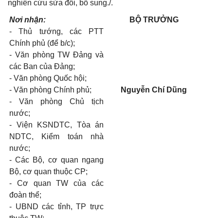
nghiên cứu sửa đổi, bổ sung./.
Nơi nhận:
BỘ TRƯỞNG
-
Thủ tướng, các PTT
Chính phủ (để b/c);
-
Văn phòng TW Đảng và
các Ban của Đảng;
-
Văn phòng Quốc hội;
-
Văn phòng Chính phủ;
Nguyễn Chí Dũng
-
Văn phòng Chủ tịch
nước;
-
Viện KSNDTC, Tòa án
NDTC, Kiểm toán nhà
nước;
-
Các Bộ, cơ quan ngang
Bộ, cơ quan thuộc CP;
-
Cơ quan TW của các
đoàn thể;
-
UBND
các tỉnh, TP trực