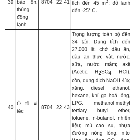
3
39
bảo ôn,
8704
22
41
tích đến 45 m
; độ lạnh
thùng
đến -25° C.
đông
lạnh
Trọng lượng toàn bộ đến
34 tấn. Dung tích đến
27.000 lít, chở dầu ăn,
dầu ăn thực vật, nước,
sữa, nước mắm; axít
(Acetic,
H
SO
, HCl),
2
4
cồn, dung dịch NaOH 4%;
xăng,
diesel, ethanol,
hexane,
khí ga hoá lỏng,
LPG, methanol,methyl
Ô tô xi
40
8704
22
43
tertiary butyl ether,
téc
toluene, n-butanol,
nhiên
liệu; mủ cao su, nhựa
đường nóng lỏng, nitơ