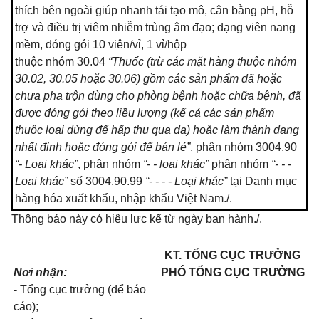
thích bên ngoài giúp nhanh tái tạo mô, cân bằng pH, hỗ
trợ và điều trị viêm nhiễm trùng âm đạo; dạng viên nang
mềm, đóng gói 10 viên/vỉ, 1 vỉ/hộp
thuộc nhóm 30.04
“Thuốc (trừ các mặt hàng thuộc nhóm
30.02, 30.05 hoặc 30.06) gồm các sản phẩm đã hoặc
chưa pha trộn dùng cho phòng bệnh hoặc chữa bệnh, đã
được đóng gói theo liều lượng (kể cả các sản phẩm
thuộc loại dùng để hấp thụ qua da) hoặc làm thành dạng
nhất định hoặc đóng gói để bán lẻ”
, phân nhóm 3004.90
“- Loại khác”
, phân nhóm
“- - loại khác”
phân nhóm
“- - -
Loai khác”
số 3004.90.99
“- - - - Loại khác”
tại Danh mục
hàng hóa xuất khẩu, nhập khẩu Việt Nam./.
Thông báo này có hiệu lực kể từ ngày ban hành./.
KT. TỔNG CỤC TRƯỞNG
Nơi nhận:
PHÓ TỔNG CỤC TRƯỞNG
- Tổng cục trưởng (để báo
cáo);