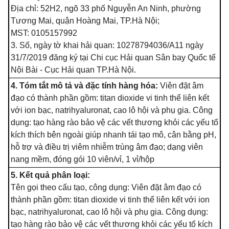
Địa chỉ: 52H2, ngõ 33 phố Nguyễn An Ninh, phường
Tương Mai, quận Hoàng Mai, TP.Hà Nội;
MST: 0105157992
3. Số, ngày tờ khai hải quan: 10278794036/A11 ngày
31/7/2019 đăng ký tại Chi cục Hải quan Sân bay Quốc tế
Nội Bài - Cục Hải quan TP.Hà Nội.
4. Tóm tắt mô tả và đặc tính hàng hóa:
Viên đặt âm
đạo có thành phần gồm: titan dioxide vi tinh thể liên kết
với ion bạc, natrihyaluronat, cao lô hội và phụ gia. Công
dụng: tạo hàng rào bảo vệ các vết thương khỏi các yếu tố
kích thích bên ngoài giúp nhanh tái tạo mô, cân bằng pH,
hỗ trợ và điều trị viêm nhiễm trùng âm đạo; dạng viên
nang mềm, đóng gói 10 viên/vỉ, 1 vỉ/hộp
5. Kết quả phân loại:
Tên gọi theo cấu tạo, công dụng: Viên đặt âm đạo có
thành phần gồm: titan dioxide vi tinh thể liên kết với ion
bạc, natrihyaluronat, cao lô hội và phụ gia. Công dụng:
tạo hàng rào bảo vệ các vết thương khỏi các yếu tố kích