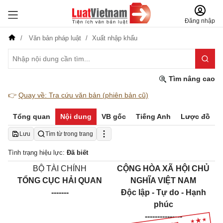
Đăng nhập
Văn bản pháp luật
Xuất nhập khẩu
Tìm nâng cao
👉
Quay về: Tra cứu văn bản (phiên bản cũ)
Tổng quan
Nội dung
VB gốc
Tiếng Anh
Lược đồ
Lưu
Tìm từ trong trang
Tình trạng hiệu lực:
Đã biết
BỘ TÀI CHÍNH
CỘNG HÒA XÃ HỘI CHỦ
TỔNG CỤC HẢI QUAN
NGHĨA VIỆT NAM
-------
Độc lập - Tự do - Hạnh
phúc
---------------