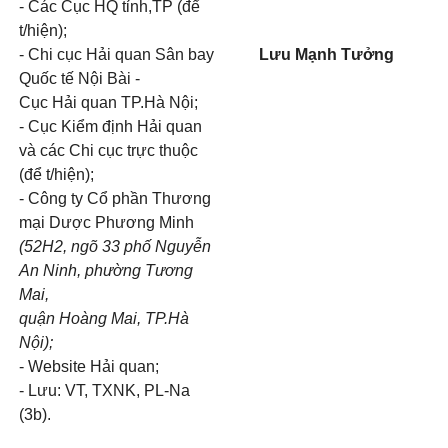
- Các Cục HQ tỉnh,TP (để
t/hiện);
- Chi cục Hải quan Sân bay
Lưu Mạnh Tưởng
Quốc tế Nội Bài -
Cục Hải quan TP.Hà Nội;
- Cục Kiểm định Hải quan
và các Chi cục trực thuộc
(để t/hiện);
- Công ty Cổ phần Thương
mại Dược Phương Minh
(52H2, ngõ 33 phố Nguyễn
An Ninh, phường Tương
Mai,
quận Hoàng Mai, TP.Hà
Nội);
- Website Hải quan;
- Lưu: VT, TXNK, PL-Na
(3b).