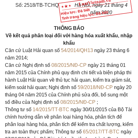
Số:
2518/TB-TCHQ
Hà Nội, ngày 21 tháng 4
Hiệu lực: Đã biết
năm 2020
Tình trạng hiệu lực: Đã biết
THÔNG BÁO
Về kết quả phân loại đối với hàng hóa xuất khẩu, nhập
khẩu
Căn cứ Luật Hải quan số
54/2014/QH13
ngày 23 tháng 6
năm 2014;
Căn cứ Nghị định số
08/2015/NĐ-CP
ngày 21 tháng 01
năm 2015 của Chính phủ quy định chi tiết và biện pháp thi
hành Luật Hải quan về thủ tục hải quan, kiểm tra giám sát,
kiểm soát hải quan; Nghị định số
59/2018/NĐ-CP
ngày 20
tháng 04 năm 2015 của Chính phủ sửa đổi, bổ sung một
số điều của Nghị định số
08/2015/NĐ-CP
;
Thông tư số
14/2015/TT-BTC
ngày 30/01/2015 của Bộ Tài
chính hướng dẫn về phân loại hàng hóa, phân tích để
phân loại hàng hóa, phân tích để kiểm tra chất lượng, kiểm
tra an toàn thực phẩm; Thông tư số
65/2017/TT-BTC
ngày