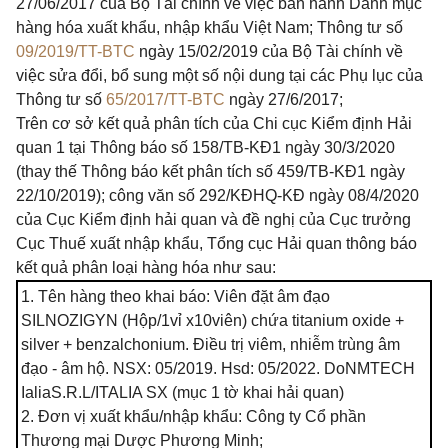
27/06/2017 của Bộ Tài chính về việc ban hành Danh mục
hàng hóa xuất khẩu, nhập khẩu Việt Nam; Thông tư số
09/2019/TT-BTC
ngày 15/02/2019 của Bộ Tài chính về
việc sửa đổi, bổ sung một số nội dung tại các Phụ lục của
Thông tư số
65/2017/TT-BTC
ngày 27/6/2017;
Trên cơ sở kết quả phân tích của Chi cục Kiểm định Hải
quan 1 tại Thông báo số 158/TB-KĐ1 ngày 30/3/2020
(thay thế Thông báo kết phân tích số 459/TB-KĐ1 ngày
22/10/2019); công văn số 292/KĐHQ-KĐ ngày 08/4/2020
của Cục Kiểm định hải quan và đề nghị của Cục trưởng
Cục Thuế xuất nhập khẩu, Tổng cục Hải quan thông báo
kết quả phân loại hàng hóa như sau:
1. Tên hàng theo khai báo: Viên đặt âm đạo
SILNOZIGYN (Hộp/
1
vỉ x
10
viên) chứa titanium oxide +
silver + benzalchonium. Điều trị viêm, nhiễm trùng âm
đạo - âm hộ. NSX: 05/2019. Hsd: 05/2022. DoNMTECH
IaliaS.R.L/ITALIA SX (mục 1 tờ khai hải quan)
2. Đơn vị xuất khẩu/nhập khẩu: Công ty Cổ phần
Thương mại Dược Phương Minh;