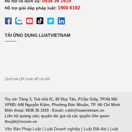
0938 36 1919
Hỗ trợ về dịch vụ:
1900 6192
Hỗ trợ giải đáp pháp luật:
TẢI ỨNG DỤNG LUATVIETNAM
Quét mã QR code để cài đặt
Trụ sở: Tầng 3, Toà nhà IC, 82 Duy Tân, P.Cầu Giấy, TP.Hà Nội
VPĐD: 648 Nguyễn Kiệm, Phường Đức Nhuận, TP. Hồ Chí Minh
Điện thoại: 0938 36 1919 - Email:
cskh@luatvietnam.vn
Liên hệ quảng cáo; quyền tác giả và các quyền liên quan:
thuybt@incom.vn
Văn Bản Pháp Luật
|
Luật Doanh nghiệp
|
Luật Đất đai
|
Luật