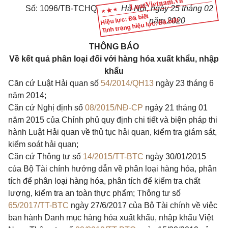
Số: 1096/TB-TCHQ
Hà Nội, ngày 25 tháng 02
Hiệu lực: Đã biết
năm 2020
Tình trạng hiệu lực: Đã biết
THÔNG BÁO
Về kết quả phân loại đối với hàng hóa xuất khẩu, nhập
khẩu
Căn cứ Luật Hải quan số
54/2014/QH13
ngày 23 tháng 6
năm 2014;
Căn cứ Nghị định số
08/2015/NĐ-CP
ngày 21 tháng 01
năm 2015 của Chính phủ quy định chi tiết và biện pháp thi
hành Luật Hải quan về thủ tục hải quan, kiểm tra giám sát,
kiểm soát hải quan;
Căn cứ Thông tư số
14/2015/TT-BTC
ngày 30/01/2015
của Bộ Tài chính hướng dẫn về phân loại hàng hóa, phân
tích để phân loại hàng hóa, phân tích để kiểm tra chất
lượng, kiểm tra an toàn thực phẩm; Thông tư số
65/2017/TT-BTC
ngày 27/6/2017 của Bộ Tài chính về việc
ban hành Danh mục hàng hóa xuất khẩu, nhập khẩu Việt