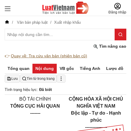
Đăng nhập
Văn bản pháp luật
Xuất nhập khẩu
Tìm nâng cao
👉
Quay về: Tra cứu văn bản (phiên bản cũ)
Tổng quan
Nội dung
VB gốc
Tiếng Anh
Lược đồ
Lưu
Tìm từ trong trang
Tình trạng hiệu lực:
Đã biết
BỘ TÀI CHÍNH
CỘNG HÒA XÃ HỘI CHỦ
TỔNG CỤC HẢI QUAN
NGHĨA VIỆT NAM
-------
Độc lập - Tự do - Hạnh
phúc
---------------