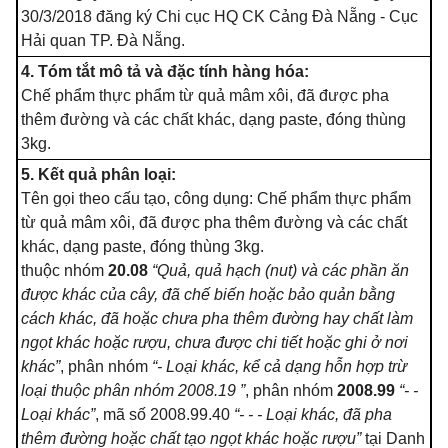
30/3/2018 đăng ký Chi cục HQ CK Cảng Đà Nẵng - Cục
Hải quan TP. Đà Nẵng.
4. Tóm tắt mô tả và đặc tính hàng hóa:
Chế phẩm thực phẩm từ quả mâm xôi, đã được pha
thêm đường và các chất khác, dạng paste, đóng thùng
3kg.
5. Kết quả phân loại:
Tên gọi theo cấu tạo, công dụng: Chế phẩm thực phẩm
từ quả mâm xôi, đã được pha thêm đường và các chất
khác, dạng paste, đóng thùng 3kg.
thuộc nhóm
20.08
“Quả, quả hạch (nut) và các phần ăn
được khác của cây, đã chế biến hoặc bảo quản bằng
cách khác, đã hoặc chưa pha thêm đường hay chất làm
ngọt khác hoặc rượu, chưa được chi tiết hoặc ghi ở nơi
khác”
, phân nhóm
“- Loại khác, kể cả dạng hỗn hợp trừ
loại thuộc phân nhóm 2008.19 ”
, phân nhóm
2008.99
“- -
Loại khác”
, mã số 2008.99.40
“- - - Loại khác, đã pha
thêm đường hoặc chất tạo ngọt khác hoặc rượu”
tại Danh