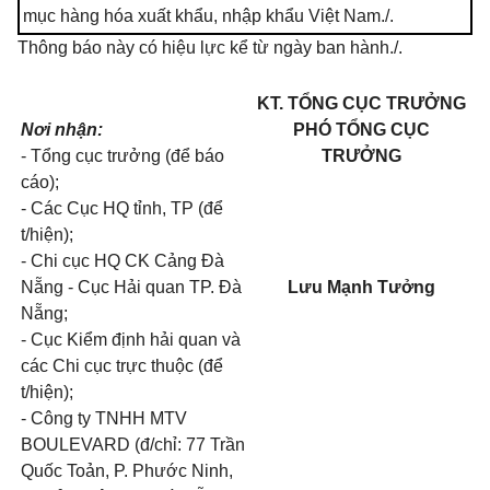
mục hàng hóa xuất khẩu, nhập khẩu Việt Nam./.
Thông báo này có hiệu lực kể từ ngày ban hành./.
KT. TỔNG CỤC TRƯỞNG
Nơi nhận:
PHÓ TỔNG CỤC
- Tổng cục trưởng (để báo
TRƯỞNG
cáo);
- Các Cục HQ tỉnh, TP (để
t/hiện);
- Chi cục HQ CK Cảng Đà
Nẵng - Cục Hải quan TP. Đà
Lưu Mạnh Tưởng
Nẵng;
- Cục Kiểm định hải quan và
các Chi cục trực thuộc (để
t/hiện);
- Công ty TNHH MTV
BOULEVARD (đ/chỉ: 77 Trần
Quốc Toản, P. Phước Ninh,