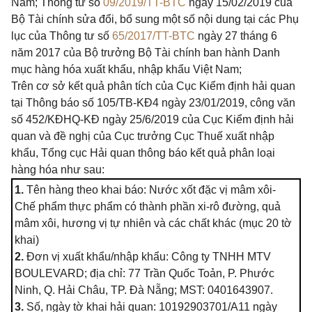
Nam; Thông tư số
09/2019/TT-BTC
ngày 15/02/2019 của
Bộ Tài chính sửa đổi, bổ sung một số nội dung tại các Phụ
lục của Thông tư số
65/2017/TT-BTC
ngày 27 tháng 6
năm 2017 của Bộ trưởng Bộ Tài chính ban hành Danh
mục hàng hóa xuất khẩu, nhập khẩu Việt Nam;
Trên cơ sở kết quả phân tích của Cục Kiểm định hải quan
tại Thông báo số 105/TB-KĐ4 ngày 23/01/2019, công văn
số 452/KĐHQ-KĐ ngày 25/6/2019 của Cục Kiểm định hải
quan và đề nghị của Cục trưởng Cục Thuế xuất nhập
khẩu, Tổng cục Hải quan thông báo kết quả phân loại
hàng hóa như sau:
1.
Tên hàng theo khai báo: Nước xốt đặc vị mâm xôi-
Chế phẩm thực phẩm có thành phần xi-rô đường, quả
mâm xôi, hương vị tự nhiên và các chất khác (mục 20 tờ
khai)
2.
Đơn vị xuất khẩu/nhập khẩu: Công ty TNHH MTV
BOULEVARD; địa chỉ: 77 Trần Quốc Toản, P. Phước
Ninh, Q. Hải Châu, TP. Đà Nẵng; MST: 0401643907.
3.
Số, ngày tờ khai hải quan: 10192903701/A11 ngày