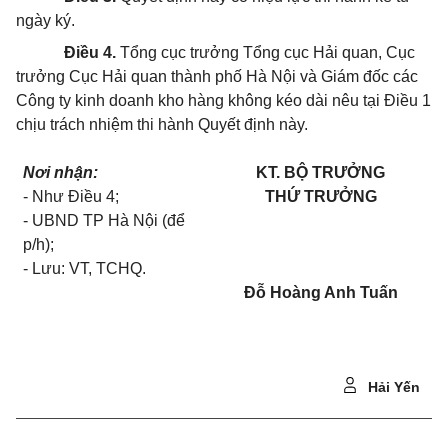
ngày ký.
Điều 4.
Tổng cục trưởng Tổng cục Hải qu
an
,
C
ục
trưởng Cục Hải quan thành phố Hà Nội và Giám đốc các
Công ty kinh doanh kho hàng không kéo dài nêu tại Điều 1
chịu trách nhiệm thi hành Quyết định n
ày.
Nơi nhận:
KT. BỘ TRƯỞNG
- Như Điều 4;
THỨ TRƯỞNG
- UBND TP Hà Nội (để
p/h);
- Lưu: VT, TCHQ.
Đỗ Hoàng Anh Tuấn
Hải Yến