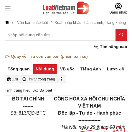
Đăng nhập
Văn bản pháp luật
Xuất nhập khẩu,
Hành chính,
Hàng không
Tìm nâng cao
👉
Quay về: Tra cứu văn bản (phiên bản cũ)
Tổng quan
Nội dung
VB gốc
Tiếng Anh
Lược đồ
Lưu
Tìm từ trong trang
Tình trạng hiệu lực:
Đã biết
BỘ TÀI CHÍNH
CỘNG HÒA XÃ HỘI CHỦ NGHĨA
-------
VIỆT NAM
Số: 6
1
3/QĐ-BTC
Độc lập - Tự do - Hạnh phúc
---------------
Hà Nội
, ngày
29
tháng
03
năm