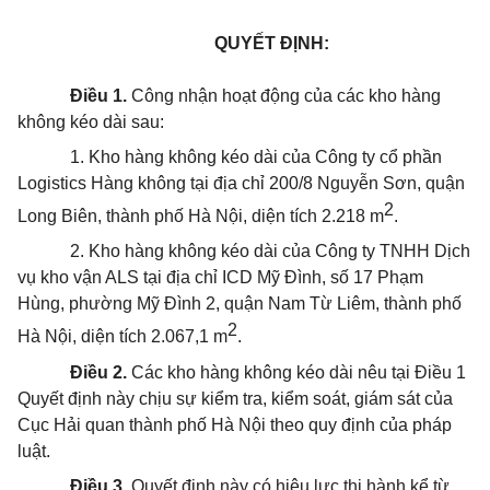
QUYẾT ĐỊNH:
Điều 1.
Công nhận hoạt động của các kho hàng
không kéo dài sau:
1. Kho hàng không kéo dài của Công ty cổ phần
Logistics Hàng không tại địa chỉ 200/8 Nguyễn Sơn, quận
2
Long Biên, thành phố Hà Nội, diện tích 2.218 m
.
2. Kho hàng không kéo dài của Công ty TNHH Dịch
vụ kho vận ALS tại địa chỉ ICD Mỹ Đình, số 17 Phạm
Hùng, phường Mỹ Đình 2, quận Nam Từ Liêm, thành phố
2
Hà Nội, diện tích 2.067,1 m
.
Điều 2.
Các kho hàng không kéo dài nêu tại Điều 1
Quyết định này chịu sự
kiểm tra
, ki
ể
m soát, giám sát của
Cục Hải quan
thành phố
Hà Nội theo quy định của pháp
luật.
Điều 3.
Quyết định này có hiệu lực thi hành
kể từ