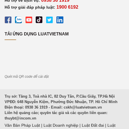
0938 36 1919
Hỗ trợ về dịch vụ:
1900 6192
Hỗ trợ giải đáp pháp luật:
TẢI ỨNG DỤNG LUATVIETNAM
Quét mã QR code để cài đặt
Trụ sở: Tầng 3, Toà nhà IC, 82 Duy Tân, P.Cầu Giấy, TP.Hà Nội
VPĐD: 648 Nguyễn Kiệm, Phường Đức Nhuận, TP. Hồ Chí Minh
Điện thoại: 0938 36 1919 - Email:
cskh@luatvietnam.vn
Liên hệ quảng cáo; quyền tác giả và các quyền liên quan:
thuybt@incom.vn
Văn Bản Pháp Luật
|
Luật Doanh nghiệp
|
Luật Đất đai
|
Luật