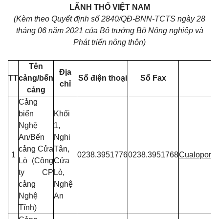
LÃNH THỔ VIỆT NAM
(Kèm theo Quyết định số 2840/QĐ-BNN-TCTS ngày
28
tháng
06
năm 2021 của Bộ trưởng Bộ Nông nghiệp và
Phát triển nông thôn)
Tên
Địa
TT
cảng/bến
Số điện thoại
Số
Fax
chỉ
cảng
Cảng
biển
Khối
Nghệ
1,
An/Bến
Nghi
cảng Cửa
Tân,
1
0238.3951776
0238.3951768
Cualoport.
Lò (Công
Cửa
ty CP
Lò,
cảng
Nghệ
Nghệ
An
Tĩnh)