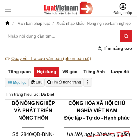
Đăng nhập
Văn bản pháp luật
Xuất nhập khẩu,
Nông nghiệp-Lâm nghiệp
Tìm nâng cao
👉
Quay về: Tra cứu văn bản (phiên bản cũ)
Tổng quan
Nội dung
VB gốc
Tiếng Anh
Lược đồ
Lưu
Tìm từ trong trang
Mục lục
Tình trạng hiệu lực:
Đã biết
BỘ NÔNG NGHIỆP
CỘNG HÒA XÃ HỘI CHỦ
VÀ PHÁT TRIỂN
NGHĨA VIỆT NAM
NÔNG THÔN
Độc lập - Tự do - Hạnh phúc
________
________________________
Số: 2840/QĐ-BNN-
Hà Nội, ngày 28 tháng 6 năm