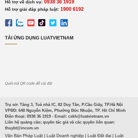
0938 36 1919
Hỗ trợ về dịch vụ:
1900 6192
Hỗ trợ giải đáp pháp luật:
TẢI ỨNG DỤNG LUATVIETNAM
Quét mã QR code để cài đặt
Trụ sở: Tầng 3, Toà nhà IC, 82 Duy Tân, P.Cầu Giấy, TP.Hà Nội
VPĐD: 648 Nguyễn Kiệm, Phường Đức Nhuận, TP. Hồ Chí Minh
Điện thoại: 0938 36 1919 - Email:
cskh@luatvietnam.vn
Liên hệ quảng cáo; quyền tác giả và các quyền liên quan:
thuybt@incom.vn
Văn Bản Pháp Luật
|
Luật Doanh nghiệp
|
Luật Đất đai
|
Luật