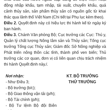
động nhập khẩu, tạm nhập, tái xuất, chuyển khẩu, quá
cảnh thủy sản, sản phẩm thủy sản có nguồn gốc từ khai
thác qua lãnh thổ Việt Nam
(Chi tiết tại Phụ lục kèm theo).
Điều 2.
Quyết định này có hiệu lực thi hành kể từ ngày ký
ban hành.
Điều 3.
Chánh Văn phòng Bộ; Cục trưởng các Cục: Thú y,
Quản lý chất lượng Nông lâm sản và Thủy sản; Tổng cục
trưởng Tổng cục Thủy sản; Giám đốc Sở Nông nghiệp và
Phát triển nông thôn các tỉnh, thành phố ven biển; Thủ
trưởng các cơ quan, đơn vị có liên quan chịu trách nhiệm
thi hành Quyết định này./.
Nơi nhận:
KT. BỘ TRƯỞNG
-
Như Điều 3;
THỨ TRƯỞNG
-
Bộ trưởng (b/c);
-
Bộ Giao thông vận tải (p/h);
-
Bộ Tài chính (p/h);
-
Bộ Tư lệnh Bộ đội Biên