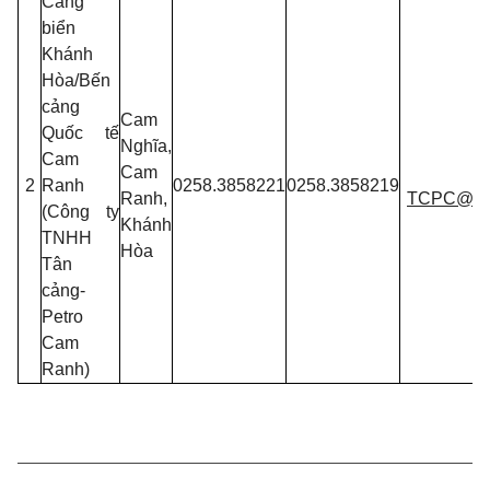
Cảng
biển
Khánh
Hòa/Bến
cảng
Cam
Quốc tế
Nghĩa,
Cam
Cam
2
Ranh
0258.3858221
0258.3858219
Ranh,
TCPC@sai
(Công ty
Khánh
TNHH
Hòa
Tân
cảng-
Petro
Cam
Ranh)