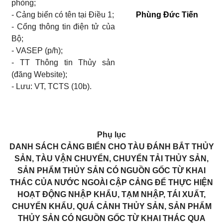
phòng;
-
Cảng biển có tên tại Điều 1;
Phùng Đức Tiến
-
Cổng thông tin điện tử của
Bộ;
-
VASEP
(p/h);
-
TT Thông tin Thủy sản
(đăng
Website);
-
Lưu: VT, TCTS
(10b).
Phụ lục
DANH SÁCH CẢNG BIỂN CHO TÀU ĐÁNH BẮT THỦY
SẢN, TÀU VẬN CHUYỂN, CHUYỂN TẢI THỦY SẢN,
SẢN PHẨM THỦY SẢN CÓ NGUỒN GỐC TỪ KHAI
THÁC CỦA NƯỚC NGOÀI CẬP CẢNG ĐỂ THỰC
HIỆN
HOẠT ĐỘNG NHẬP KHẨU, TẠM NHẬP, TÁI XUẤT,
CHUYỂN KHẨU, QUÁ
CẢNH THỦY SẢN, SẢN PHẨM
THỦY SẢN CÓ NGUỒN GỐC TỪ KHAI THÁC QUA