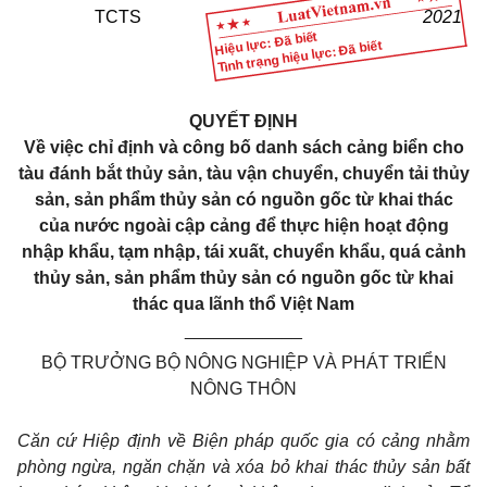
TCTS
2021
Hiệu lực: Đã biết
Tình trạng hiệu lực: Đã biết
QUYẾT ĐỊNH
Về việc chỉ định và công bố danh sách cảng biển cho
tàu đánh bắt
thủy sản, tàu vận chuyển, chuyển tải thủy
sản, sản phẩm thủy sản
có nguồn gốc từ khai thác
của nước ngoài cập cảng để thực hiện hoạt động
nhập khẩu, tạm nhập, tái xuất, chuyển khẩu, quá cảnh
thủy sản, sản phẩm
thủy sản có nguồn gốc từ khai
thác qua lãnh thổ Việt Nam
____________
BỘ TRƯỞNG BỘ NÔNG NGHIỆP VÀ PHÁT TRIỂN
NÔNG THÔN
Căn cứ Hiệp định về Biện pháp quốc gia có cảng nhằm
phòng ngừa, ngăn chặn và xóa bỏ khai thác thủy sản bất