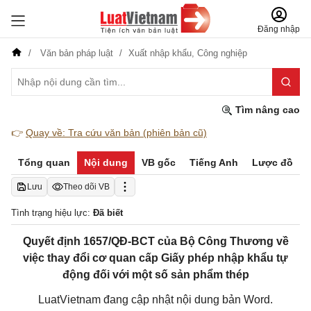
Đăng nhập
Văn bản pháp luật
Xuất nhập khẩu,
Công nghiệp
Tìm nâng cao
👉
Quay về: Tra cứu văn bản (phiên bản cũ)
Tổng quan
Nội dung
VB gốc
Tiếng Anh
Lược đồ
Lưu
Theo dõi VB
Tình trạng hiệu lực:
Đã biết
Quyết định 1657/QĐ-BCT của Bộ Công Thương về
việc thay đổi cơ quan cấp Giấy phép nhập khẩu tự
động đối với một số sản phẩm thép
LuatVietnam đang cập nhật nội dung bản Word.